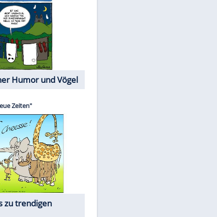
Cartoons mit wahren
Lebensgeschichten
Memo-Spiel