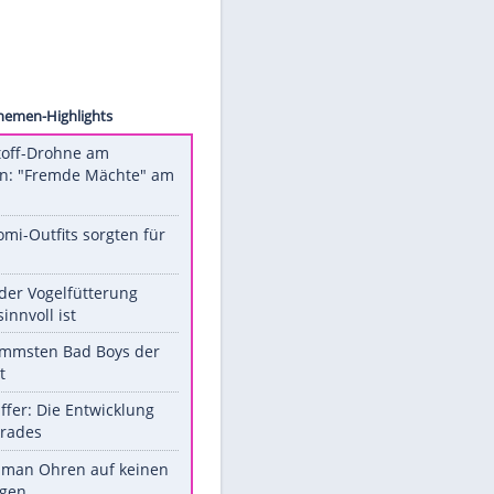
ymore/
Unsere Themen-Highlights
Sprengstoff-Drohne am
Flughafen: "Fremde Mächte" am
Werk?
Diese Promi-Outfits sorgten für