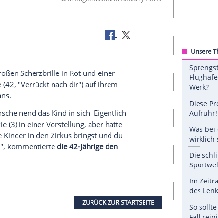
©
Instagram.com/drewbarr
Instagram
t einer übergroßen
Scherzbrille
in Rot und einer
 Barrymore
(42, "Verrückt nach dir") auf ihrem
für ihre Fans.