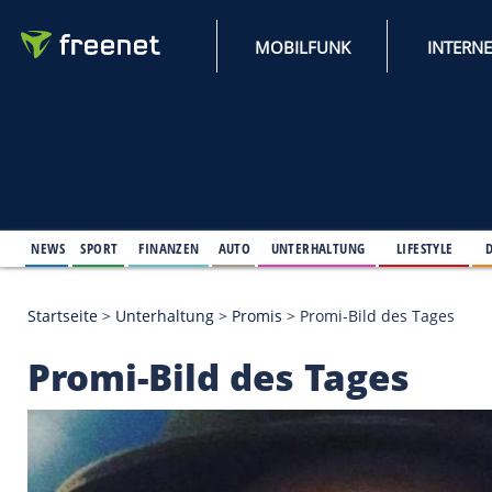
MOBILFUNK
NEWS
SPORT
FINANZEN
AUTO
UNTERHALTUNG
L
Startseite
>
Unterhaltung
>
Promis
>
Promi-Bild des
Promi-Bild des Tage