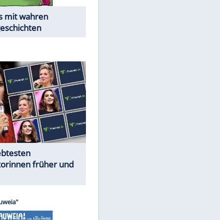
Alles aus!
Trennungsschock im Promi-
Kosmos
Cartoons "Das Wahre Leben"