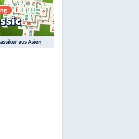
Film-Quiz: Bist Du ein
Cineast?
Kostenlos spielen