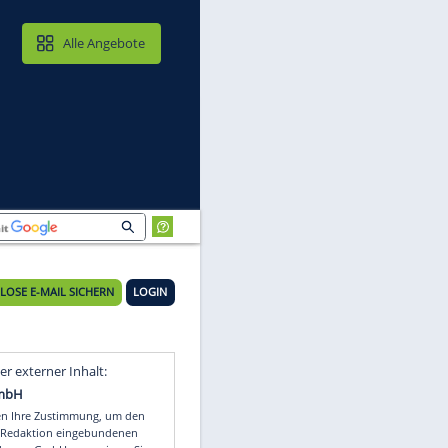
MAIL & CLOUD
Alle Angebote
KOSTENLOSE E-MAIL SICHERN
LOGIN
Video
Empfohlener externer Inhalt: