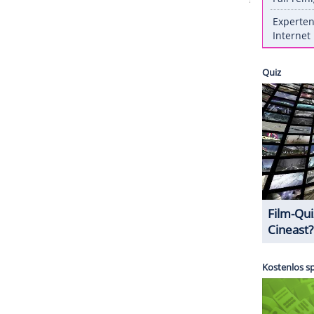
arrymore
anscheinend das Kind in sich. Eigentlich
 und Frankie (3) in einer Vorstellung, aber hatte
n du deine Kinder in den Zirkus bringst und du
eine anfängt", kommentierte
die 42-Jährige den
ZURÜCK ZUR STARTS