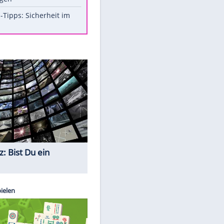
Aufruhr!
Was bei der Vogelfütterung
wirklich sinnvoll ist
Die schlimmsten Bad Boys der
Sportwelt
Im Zeitraffer: Die Entwicklung
des Lenkrades
EITE
So sollte man Ohren auf keinen
Fall reinigen
Experten-Tipps: Sicherheit im
Internet
Quiz