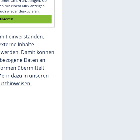
Glomex GmbH
Wir benötigen Ihre Zustimmung, um den
von unserer Redaktion eingebundenen
Inhalt von Glomex GmbH anzuzeigen. Sie
können diesen mit einem Klick anzeigen
lassen und auch wieder deaktivieren.
jetzt aktivieren
Ich bin damit einverstanden,
dass mir externe Inhalte
angezeigt werden. Damit können
personenbezogene Daten an
Drittplattformen übermittelt
werden.
Mehr dazu in unseren
Datenschutzhinweisen.