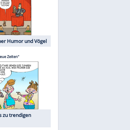
Cartoons mit wahren
Lebensgeschichten
Memo-Spiel