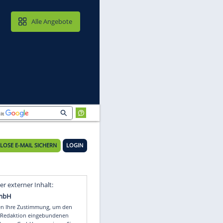
MAIL & CLOUD
Alle Angebote
KOSTENLOSE E-MAIL SICHERN
LOGIN
Video
Empfohlener externer Inhalt: