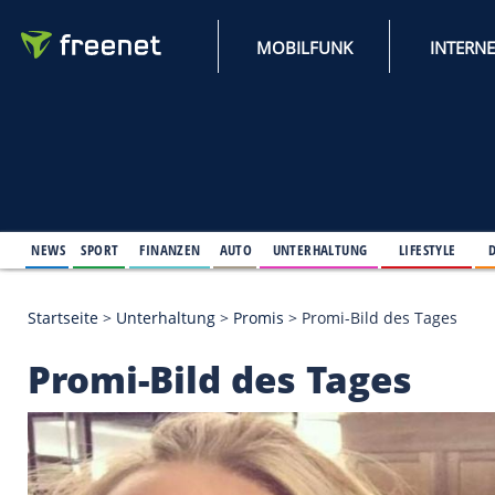
MOBILFUNK
NEWS
SPORT
FINANZEN
AUTO
UNTERHALTUNG
L
Startseite
>
Unterhaltung
>
Promis
>
Promi-Bild des
Promi-Bild des Tage