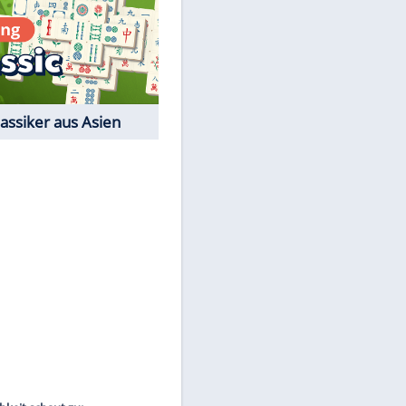
Film-Quiz: Bist Du ein
Cineast?
Kostenlos spielen