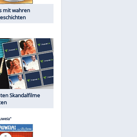
Die Öffentlichkeit schaut zu:
Peinliche Auftritte auf dem
roten Teppich
Cartoons "Das Wahre Leben"