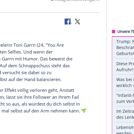
©
instagram.com/ton
 Toni Garrn
d Schauspielerin
Toni Garrn
(24, "You Are
t des perfekten Selfies. Und wenn der
ht, nimmt es
Garrn
mit Humor. Das beweist die
agram-Post.
Auf dem Schnappschuss steht das