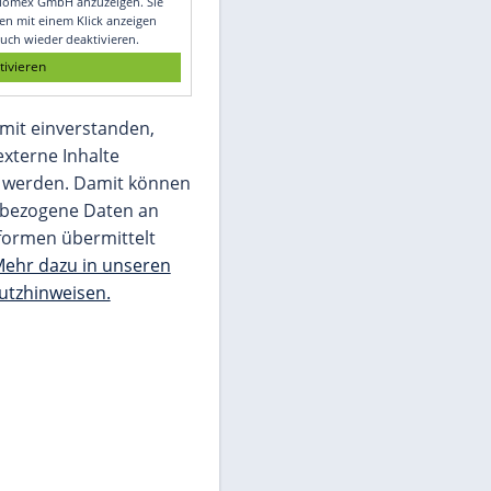
Glomex GmbH
Wir benötigen Ihre Zustimmung, um den
von unserer Redaktion eingebundenen
Inhalt von Glomex GmbH anzuzeigen. Sie
können diesen mit einem Klick anzeigen
lassen und auch wieder deaktivieren.
jetzt aktivieren
Ich bin damit einverstanden,
dass mir externe Inhalte
angezeigt werden. Damit können
personenbezogene Daten an
Drittplattformen übermittelt
werden.
Mehr dazu in unseren
Datenschutzhinweisen.