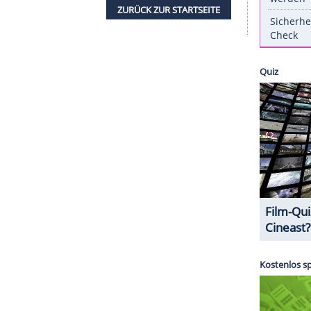
 Ihre Hand versucht sie dabei so zu
 sie sich selbst auf der Hand balancieren.
, sodass der Effekt völlig verloren geht. Anstatt
 zu schießen, lässt sie ihre Follower an ihrem Fail
. es sieht nicht so aus, als würdest du dich selbst in
n sich auch mal selbst auf den Arm nehmen kann.
ZURÜCK ZUR STARTS