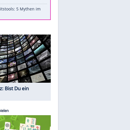
Aufruhr!
Was bei der Vogelfütterung
wirklich sinnvoll ist
"Infanti-No Go": Pressestimmen
zum Verbleib des FIFA-Chefs
Im Zeitraffer: Die Entwicklung
des Lenkrades
Lebensmittel, die nicht schlecht
werden
EITE
Sicherheitstools: 5 Mythen im
Check
Quiz