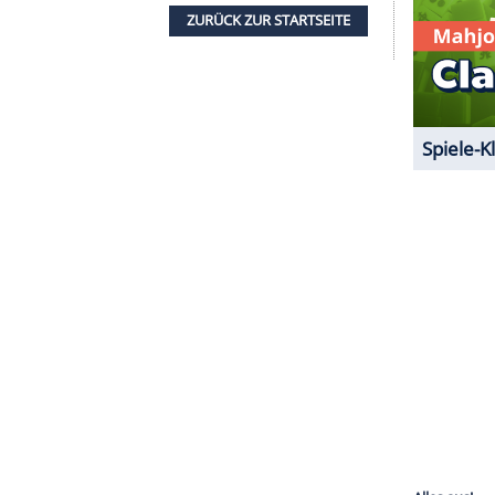
 übermittelt werden.
Mehr dazu in unseren
1 von 23
rsteller Zeit für eine
Abkühlung
zu haben.
ist: Arbeit muss nicht immer
Stress
bedeuten. Wer
 nach dem
Erfolg
seiner Single
"Fliegen"
in
Hits?
ZURÜCK ZUR STARTS