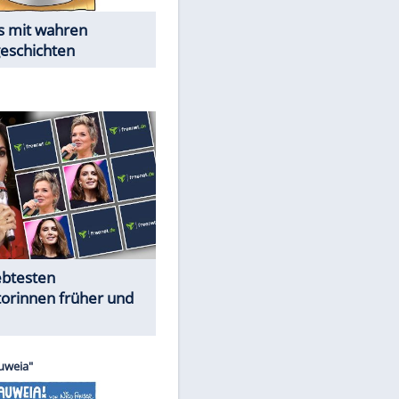
Alles aus!
Trennungsschock im Promi-
Kosmos
Cartoons "Das Wahre Leben"