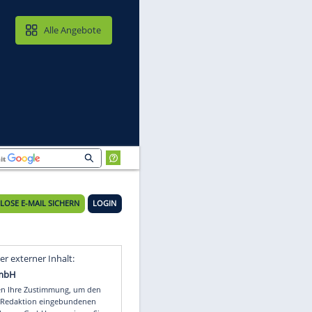
MAIL & CLOUD
Alle Angebote
KOSTENLOSE E-MAIL SICHERN
LOGIN
Video
Empfohlener externer Inhalt: