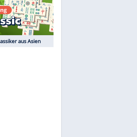
Film-Quiz: Bist Du ein
Cineast?
Kostenlos spielen
EITE