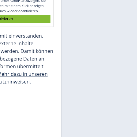
Glomex GmbH
Wir benötigen Ihre Zustimmung, um den
von unserer Redaktion eingebundenen
Inhalt von Glomex GmbH anzuzeigen. Sie
können diesen mit einem Klick anzeigen
lassen und auch wieder deaktivieren.
jetzt aktivieren
Ich bin damit einverstanden,
dass mir externe Inhalte
angezeigt werden. Damit können
personenbezogene Daten an
Drittplattformen übermittelt
werden.
Mehr dazu in unseren
Datenschutzhinweisen.