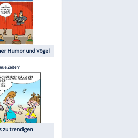
Cartoons mit wahren
Lebensgeschichten
Memo-Spiel