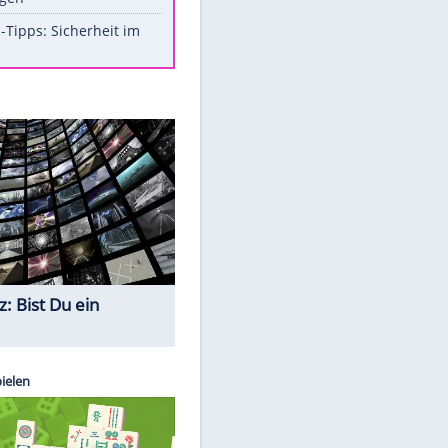
Aufruhr!
Was bei der Vogelfütterung
wirklich sinnvoll ist
Die schlimmsten Bad Boys der
Sportwelt
Im Zeitraffer: Die Entwicklung
des Lenkrades
So sollte man Ohren auf keinen
Fall reinigen
Experten-Tipps: Sicherheit im
Internet
Quiz