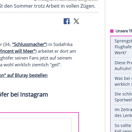
©
Instagram/matthiasschweig
öfer genießt den Sommer trotz Arbeit in vollen Zü
Schweighöfer
(34,
"Schlussmacher"
) in
Südafrika
 Fitz
(40,
"Vincent will Meer"
) arbeitet er dort am
d wie
Schweighöfer
seinen Fans jetzt auf seinem
Tage in
Afrika
wohl wirklich ziemlich "geil".