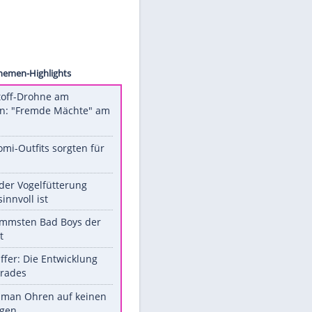
hoefer
gen.
Unsere Themen-Highlights
Sprengstoff-Drohne am
Flughafen: "Fremde Mächte" am
Werk?
Diese Promi-Outfits sorgten für