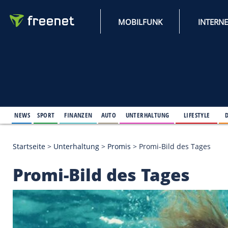
MOBILFUNK
NEWS
SPORT
FINANZEN
AUTO
UNTERHALTUNG
L
Startseite
>
Unterhaltung
>
Promis
>
Promi-Bild des
Promi-Bild des Tage