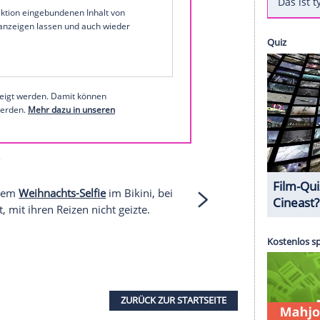
yVideo
- sehen Sie hier den
Clip
zu ihrem Hit "We
i Instagram
1 von 44
 unserer Redaktion eingebundenen Inhalt von
t einem Klick anzeigen lassen und auch wieder
e Inhalte angezeigt werden. Damit können