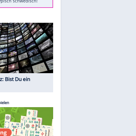
Diese Autos haben uns verlassen
Auftakt-Misere gestoppt: Berlin
gewinnt in Bochum
Mit diesen Tricks wird der Grill
ruckzuck sauber
So nutzt man alte Smartphones
sinnvoll
Das ist typisch schwedisch!
Quiz