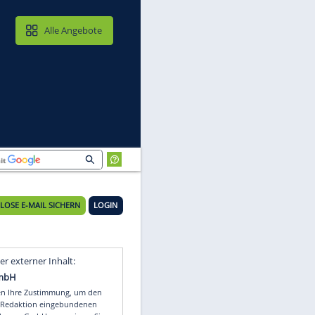
MAIL & CLOUD
Alle Angebote
KOSTENLOSE E-MAIL SICHERN
LOGIN
Video
Empfohlener externer Inhalt: