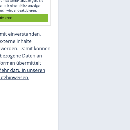
Glomex GmbH
Wir benötigen Ihre Zustimmung, um den
von unserer Redaktion eingebundenen
Inhalt von Glomex GmbH anzuzeigen. Sie
können diesen mit einem Klick anzeigen
lassen und auch wieder deaktivieren.
jetzt aktivieren
Ich bin damit einverstanden,
dass mir externe Inhalte
angezeigt werden. Damit können
personenbezogene Daten an
Drittplattformen übermittelt
werden.
Mehr dazu in unseren
Datenschutzhinweisen.