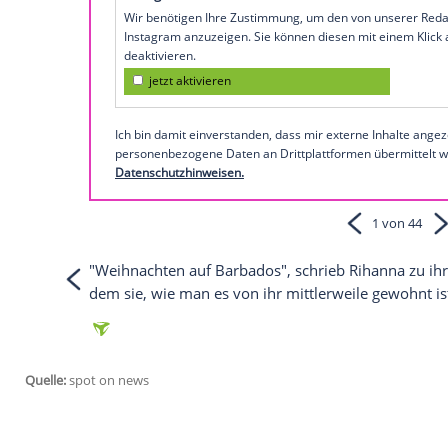
Die
Musik von
Rihanna
gibt's auch auf
M
Found Love"
So präsentiert sich Rihanna be
Empfohlener externer Inhalt:
Instagram
Wir benötigen Ihre Zustimmung, um den von
Instagram anzuzeigen. Sie können diesen mi
deaktivieren.
jetzt aktivieren
Ich bin damit einverstanden, dass mir extern