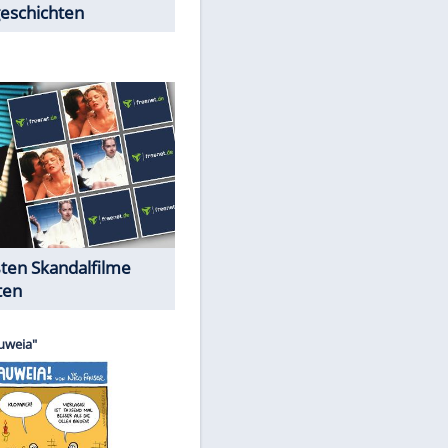
Peinliche Auftritte auf dem
roten Teppich
Cartoons "Das Wahre Leben"