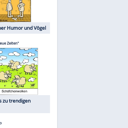
Cartoons mit wahren
Lebensgeschichten
Memo-Spiel
Die größten Skandalfilme