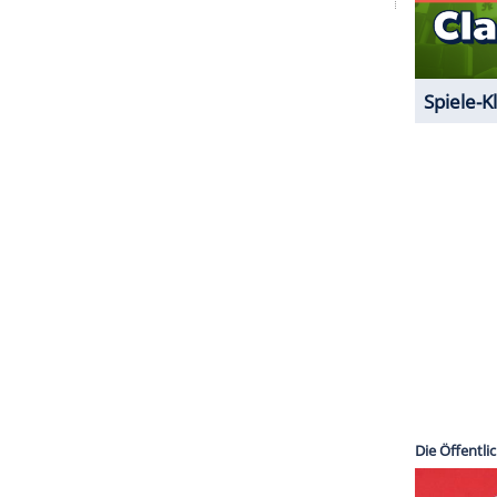
 übermittelt werden.
Mehr dazu in unseren
1 von 44
hanna
zu ihrem
Weihnachts-Selfie
im
Bikini
, bei
gewohnt ist, mit ihren Reizen nicht geizte.
ZURÜCK ZUR STARTS