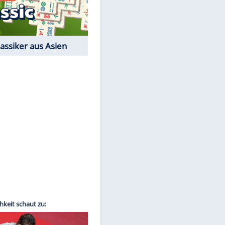
Film-Quiz: Bist Du ein
Cineast?
Kostenlos spielen
EITE