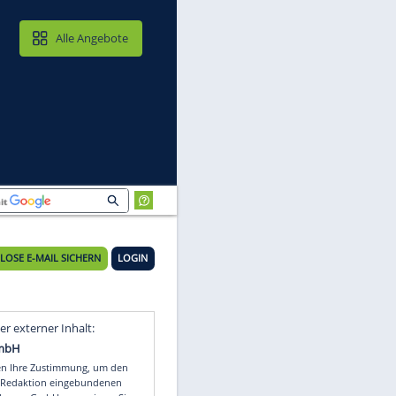
MAIL & CLOUD
Alle Angebote
KOSTENLOSE E-MAIL SICHERN
LOGIN
Video
Empfohlener externer Inhalt: