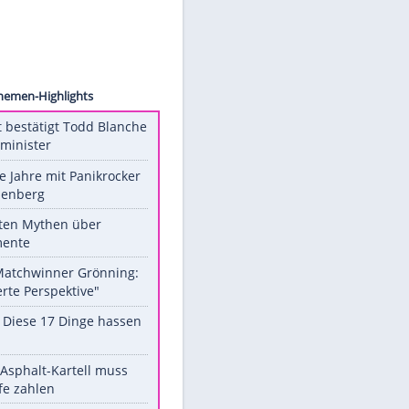
set.no
Unsere Themen-Highlights
US-Senat bestätigt Todd Blanche
als Justizminister
Durch die Jahre mit Panikrocker
Udo Lindenberg