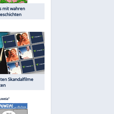
Die Öffentlichkeit schaut zu:
Peinliche Auftritte auf dem
roten Teppich
Cartoons "Das Wahre Leben"