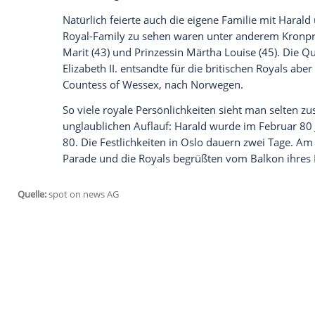
König Harald (80) und Königin Sonja (79) 
Royals aus ganz
Europa
kamen, um zu grat
sie alle vereint - ein Foto, das es wohl s
Mit dabei auf der Feier waren aus
Dänem
(48), Kronprinzessin Mary (45), Prinz Joa
Schweden
: König
Carl Gustaf
(71), Königin
Daniel (43), Prinz
Carl Philip
(37) sowie Pr
(50),
Königin Máxima
(45) und Prinzessin
auf dem legendären Bild zu sehen ist
Alb
Natürlich feierte auch die eigene Famili
Royal-Family zu sehen waren unter ande
Marit (43) und Prinzessin
Märtha Louise
(
Elizabeth II. entsandte für die britischen
Countess of Wessex, nach
Norwegen
.