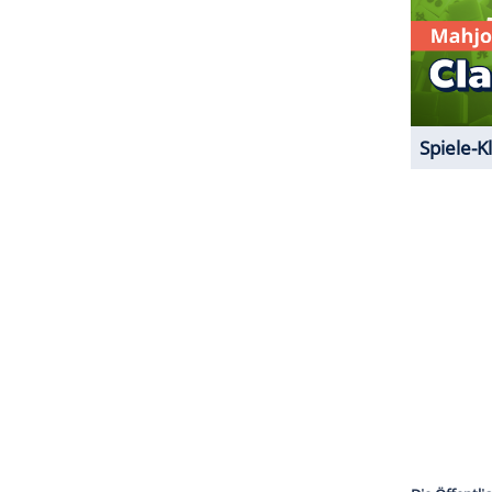
man selten zusammen. Der Grund für den
bruar 80 Jahre alt, seine Frau Sonja wird im Juli
i Tage. Am Dienstag gab es eine öffentliche
kon ihres Palastes aus die jubelnde Menge.
ZURÜCK ZUR STARTS