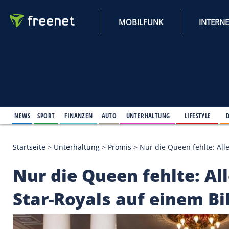
MOBILFUNK
NEWS
SPORT
FINANZEN
AUTO
UNTERHALTUNG
L
Startseite
>
Unterhaltung
>
Promis
>
Nur die Queen 
Nur die Queen fehlt