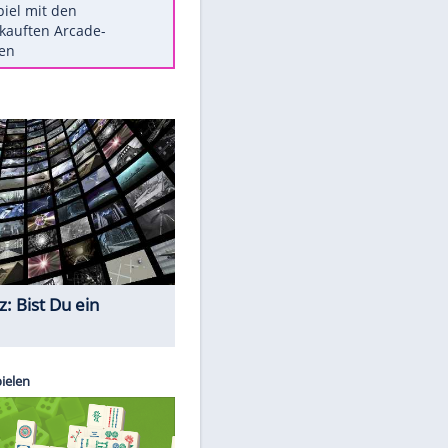
Die größten Mythen über
Medikamente
Berlins Matchwinner Grönning:
"Veränderte Perspektive"
Vorsicht: Diese 17 Dinge hassen
Katzen
Illegales Asphalt-Kartell muss
Mio-Strafe zahlen
Memo-Spiel mit den
meistverkauften Arcade-
Maschinen
Quiz