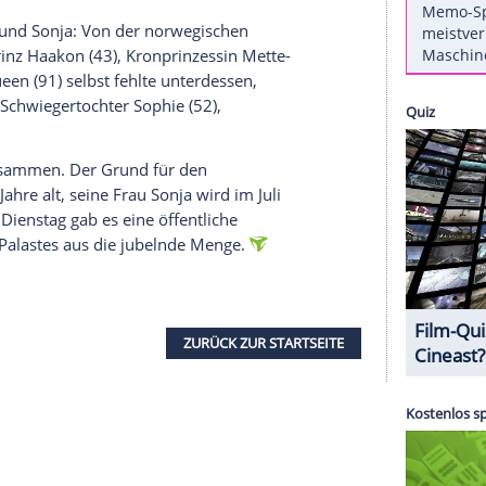
luden zur Feier ihres 80. Ehrentages ein - und
ulieren. Auf dem offiziellen Geburtstagsbild sind
o schnell nicht mehr geben wird.
ark
: Königin Margrethe (77), Kronprinz Frederik
chim (47) und Prinzessin Marie (41). Aus
 Silvia (73), Kronprinzessin Victoria (39), Prinz
inzessin Sofia (32). Auch König Willem-Alexander
 Beatrix (79) der Niederlande waren da. Ebenfalls
ert von Monaco
(59).
e mit Harald und Sonja: Von der norwegischen
rem Kronprinz Haakon (43), Kronprinzessin Mette-
45). Die Queen (91) selbst fehlte unterdessen,
 Royals aber Schwiegertochter Sophie (52),