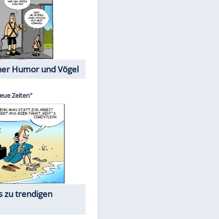
Cartoons mit wahren
Lebensgeschichten
Memo-Spiel