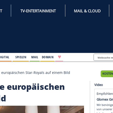
INTERNET
TV-ENTERTAINMENT
♥
IFESTYLE
DIGITAL
SPIELEN
MAIL
DOMAIN
fehlte: Alle europäischen Star-Royals auf einem Bild
e: Alle europäischen