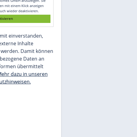
Glomex GmbH
Wir benötigen Ihre Zustimmung, um den
von unserer Redaktion eingebundenen
Inhalt von Glomex GmbH anzuzeigen. Sie
können diesen mit einem Klick anzeigen
lassen und auch wieder deaktivieren.
jetzt aktivieren
Ich bin damit einverstanden,
dass mir externe Inhalte
angezeigt werden. Damit können
personenbezogene Daten an
Drittplattformen übermittelt
werden.
Mehr dazu in unseren
Datenschutzhinweisen.