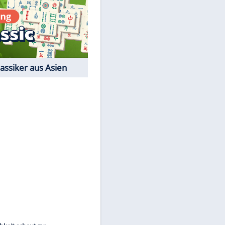
Film-Quiz: Bist Du ein
EITE
Cineast?
Kostenlos spielen