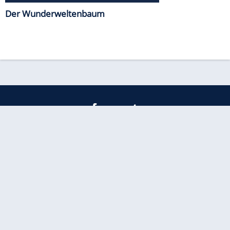
Der Wunderweltenbaum
freenet
Kundenservice
Barrierefreiheitserklärung
Impressum
Datenschutz
Datenschutzmanager