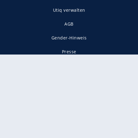
Utiq verwalten
AGB
Gender-Hinweis
Presse
Mediadaten
Karriere
Vertragskündigung
Vertrag widerrufen
gekennzeichnet mit