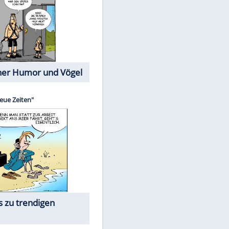
Cartoons mit wahren
Lebensgeschichten
Memo-Spiel