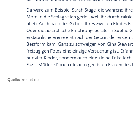
Ich bin damit einverstanden, dass mir extern
personenbezogene Daten an Drittplattformen
Datenschutzhinweisen.
Erst nach zwei Kindern in Bestform
Wären da nicht immer wieder ihre Kinde
glauben, dass diese Ladies ihren Körper 
geschickt haben. Denn ob im Bikini, in s
Textilien – sie alle entlocken uns reflex
der Mütter, die wir Ihnen vorstellen, si
Da wäre zum Beispiel
Sarah Stage
, die w
Mom in die Schlagzeilen geriet, weil ihr d