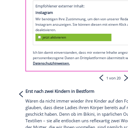
Das Märchen, dass Frauen mit der Mutte
Jogginghose eintauschen, ist zum Glück s
schaden, noch einmal zu zeigen, dass a
nichts von ihrer Schönheit rauben müsse
Diese zehn Mütter auf
Instagram
sind un
Empfohlener externer Inhalt:
Instagram
Wir benötigen Ihre Zustimmung, um den von
Instagram anzuzeigen. Sie können diesen mi
deaktivieren.
jetzt aktivieren