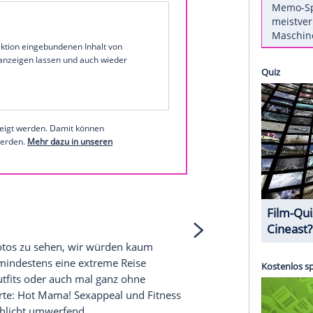
rschaft
Sexappeal
gegen Schwabbel-Figur und
chon länger widerlegt. Trotzdem kann es nicht
uch eine oder mehrere Schwangerschaften Müttern
n. Ganz im Gegenteil.
glaublich sexy:
1 von 20
 unserer Redaktion eingebundenen Inhalt von
t einem Klick anzeigen lassen und auch wieder