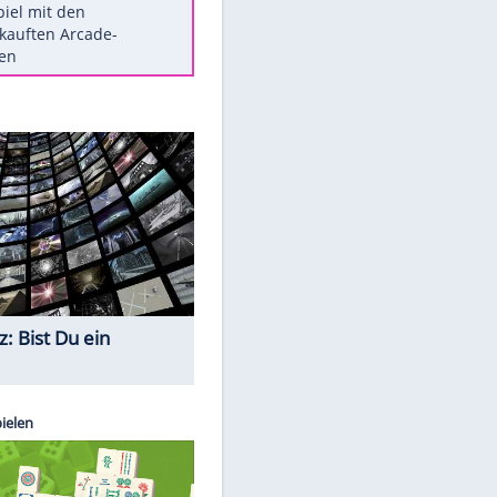
Die größten Mythen über
Medikamente
Berlins Matchwinner Grönning:
"Veränderte Perspektive"
Vorsicht: Diese 17 Dinge hassen
Katzen
Illegales Asphalt-Kartell muss
Mio-Strafe zahlen
Memo-Spiel mit den
meistverkauften Arcade-
Maschinen
Quiz