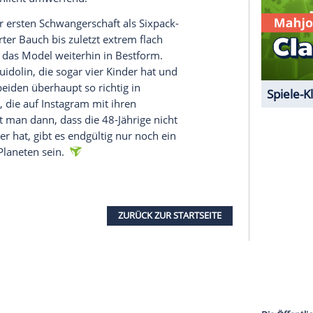
e Inhalte angezeigt werden. Damit können
 übermittelt werden.
Mehr dazu in unseren
1 von 20
r auf den Fotos zu sehen, wir würden kaum
bereits auf mindestens eine extreme Reise
pärlichen Outfits oder auch mal ganz ohne
artig zwei Worte: Hot Mama!
Sexappeal
und Fitness
nd nämlich schlicht umwerfend.
ährend ihrer ersten Schwangerschaft als Sixpack-
urchtrainierter Bauch bis zuletzt extrem flach