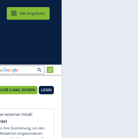
MAIL & CLOUD
Alle Angebote
KOSTENLOSE E-MAIL SICHERN
LOGIN
Video
Empfohlener externer Inhalt: