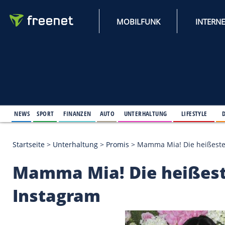
MOBILFUNK
NEWS
SPORT
FINANZEN
AUTO
UNTERHALTUNG
L
Startseite
>
Unterhaltung
>
Promis
>
Mamma Mia! Di
Mamma Mia! Die hei