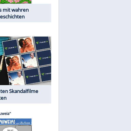
Die Öffentlichkeit schaut zu:
Peinliche Auftritte auf dem
roten Teppich
Cartoons "Das Wahre Leben"