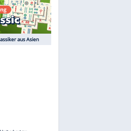
Film-Quiz: Bist Du ein
Cineast?
Kostenlos spielen