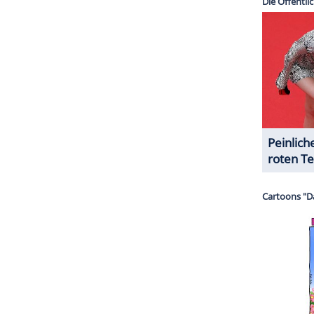
n Kindes ist das Model weiterhin in Bestform.
n Sophie Guidolin, die sogar vier Kinder hat und
der ersten beiden überhaupt so richtig in
na Stewart, die auf
Instagram
mit ihren
 ist. Erfährt man dann, dass die 48-Jährige nicht
 Enkeltochter hat, gibt es endgültig nur noch ein
Frauen des Planeten sein.
ZURÜCK ZUR STARTS