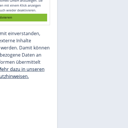
Glomex GmbH
Wir benötigen Ihre Zustimmung, um den
von unserer Redaktion eingebundenen
Inhalt von Glomex GmbH anzuzeigen. Sie
können diesen mit einem Klick anzeigen
lassen und auch wieder deaktivieren.
jetzt aktivieren
Ich bin damit einverstanden,
dass mir externe Inhalte
angezeigt werden. Damit können
personenbezogene Daten an
Drittplattformen übermittelt
werden.
Mehr dazu in unseren
Datenschutzhinweisen.