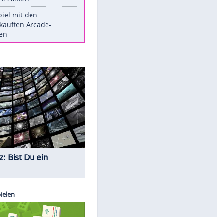
Die größten Mythen über
Medikamente
Witteks über Beinahe-
Amputation: "Hätte böse enden
können"
Vorsicht: Diese 17 Dinge hassen
Katzen
Illegales Asphalt-Kartell muss
Mio-Strafe zahlen
Memo-Spiel mit den
meistverkauften Arcade-
Maschinen
Quiz