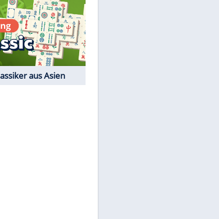
Film-Quiz: Bist Du ein
Cineast?
Kostenlos spielen