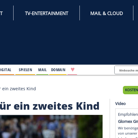
INTERNET
TV-ENTERTAINMENT
♥
IFESTYLE
DIGITAL
SPIELEN
MAIL
DOMAIN
as tut sie für ein zweites Kind
 sie für ein zweites Ki