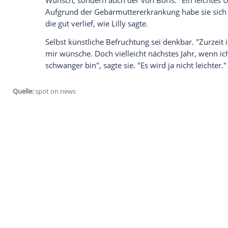
deaktivieren.
jetzt aktivieren
Ich bin damit einverstanden, dass mir extern
personenbezogene Daten an Drittplattformen
Datenschutzhinweisen.
Ein zweites Kind um jeden Prei
Also alles perfekt im Hause
Becker
? Nich
Sohnemann Amadeus (5) ein zweites geme
Wunsch, sondern auch der von Boris." Ein 
Aufgrund der Gebärmuttererkrankung hab
die gut verlief, wie
Lilly
sagte.