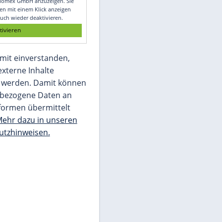
Glomex GmbH
Wir benötigen Ihre Zustimmung, um den
von unserer Redaktion eingebundenen
Inhalt von Glomex GmbH anzuzeigen. Sie
können diesen mit einem Klick anzeigen
lassen und auch wieder deaktivieren.
jetzt aktivieren
Ich bin damit einverstanden,
dass mir externe Inhalte
angezeigt werden. Damit können
personenbezogene Daten an
Drittplattformen übermittelt
werden.
Mehr dazu in unseren
Datenschutzhinweisen.