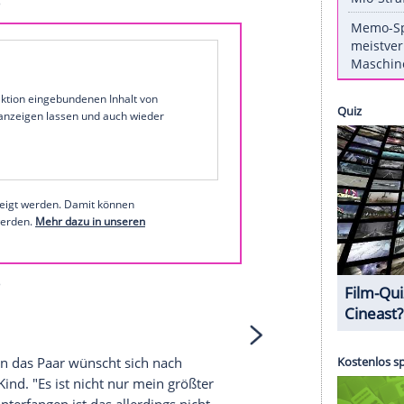
pt kein Thema", wie
Lilly
betonte. "Wir sind keine
der haben. Und Boris ist nicht mehr so blöd, dass
zeugen würde", sagte sie in
Anspielung
auf
Angela
 Tochter Anna (15) hat.
nten, erzählt der Tennis-Star auf
MyVideo
selbst
 Instagram
1 von 69
 unserer Redaktion eingebundenen Inhalt von
t einem Klick anzeigen lassen und auch wieder