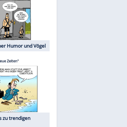
Cartoons mit wahren
Lebensgeschichten
Memo-Spiel