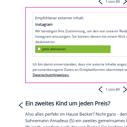
glücklich". Selbst
Eifersucht
sei "überhau
Kinder mehr, wir wissen, was wir aneinan
er jetzt mit einer anderen Frau ein Kind 
Ermakova
, mit der
Becker
die uneheliche
Wie Boris und
Lilly Becker
sich kennenler
So präsentiert Lilly Becker bei
Empfohlener externer Inhalt:
Instagram
Wir benötigen Ihre Zustimmung, um den von
Instagram anzuzeigen. Sie können diesen mi