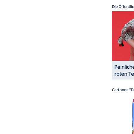
. "Zurzeit ist eine IVF-Behandlung nichts, was ich
hr, wenn ich 40 werde und bis dahin noch nicht
t leichter."
ZURÜCK ZUR STARTS