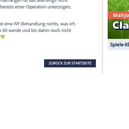
e Inhalte angezeigt werden. Damit können
 übermittelt werden.
Mehr dazu in unseren
1 von 69
s?
t ganz - denn das Paar wünscht sich nach
insames Kind. "Es ist nicht nur mein größter
leichtes Unterfangen ist das allerdings nicht.
e sie sich bereits einer
Operation
unterzogen,