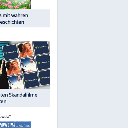
Die Öffentlichkeit schaut zu:
Peinliche Auftritte auf dem
roten Teppich
Cartoons "Das Wahre Leben"