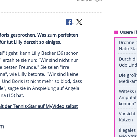
©
ddp 
ecker
hre Liebe zu Boris gesprochen. Was zum perfekten
 Kind. Dafür tut Lilly derzeit so einiges.
ist kein Spiel"
) geht, kann
Lilly Becker
(39) schon
ten "Bunte" erzählte sie nun: "Wir sind nicht nur
eam
und die besten Freunde." Sie seien "irre