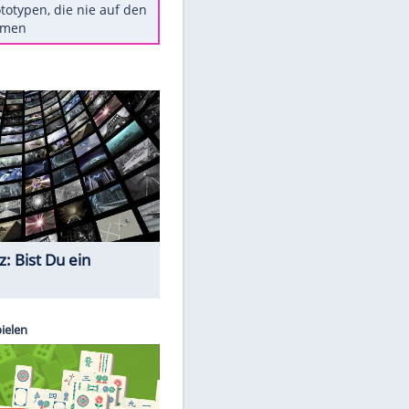
Diese TV-Legenden sind bis
heute unvergessen
Woran man Menschen mit
niedrigem EQ erkennt
Torlos gegen Kaiserslautern:
Stotterstart von Wolfsburg
Ist ein Vulkanausbruch in
Deutschland möglich?
5 VW-Prototypen, die nie auf den
Markt kamen
Quiz