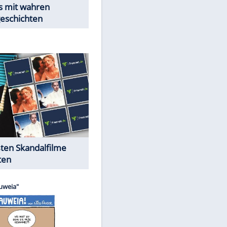
Peinliche Auftritte auf dem
roten Teppich
Cartoons "Das Wahre Leben"