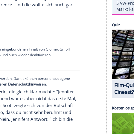
rdashians
schon seit Langem, schließlich ist sie ein
p With the
Kardashians
’. Die Oscar-Gewinnerin ist
eile gut befreundet. Das bekamen nun auch die
SA
am Sonntag [5. Mai] ausgestrahlt wurde, legte
Eigentlich wollte Scott Disick (35) nur
Kris Jenner
ng zu
Khloé Kardashians
neuem Kunstwerk zu
malt hatte. Allerdings antwortete gar nicht
Kris
auf
Jennifer Lawrence
. Und die wollte sich auch gar