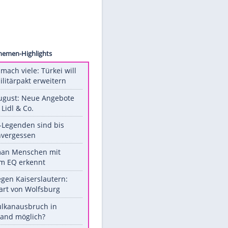
WENN
Unsere Themen-Highlights
Aus drei mach viele: Türkei will
neuen Militärpakt erweitern
Ab 10. August: Neue Angebote
bei ALDI, Lidl & Co.