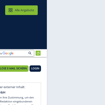
MAIL & CLOUD
Alle Angebote
KOSTENLOSE E-MAIL SICHERN
LOGIN
Video
Empfohlener externer Inhalt: