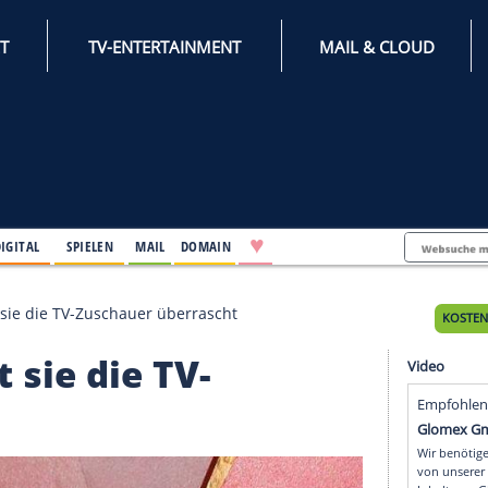
INTERNET
TV-ENTERTAINMENT
♥
IFESTYLE
DIGITAL
SPIELEN
MAIL
DOMAIN
nce: So hat sie die TV-Zuschauer überrascht
o hat sie die TV-