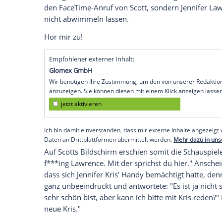
Jennifer Lawrence
(28) bewundert die
Ka
großer Fan ihrer Hitsendung ‘ Keeping U
mit den Clan-Mitgliedern sogar mittlerw
Zuschauer zu Gesicht.
Kris
ist nicht verfügbar
Denn in der neuesten Folge, die in den
U
Jennifer
einen Überraschungsauftritt hin. 
(63) anrufen, um diese nach ihrer Meinu
befragen, das sie in einer Kunstklasse ge
den FaceTime-Anruf von Scott, sondern
nicht abwimmeln lassen.
Hör mir zu!
Empfohlener externer Inhalt:
Glomex GmbH