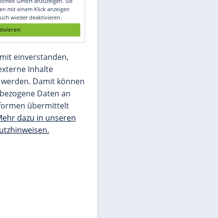
Glomex GmbH
Wir benötigen Ihre Zustimmung, um den
von unserer Redaktion eingebundenen
Inhalt von Glomex GmbH anzuzeigen. Sie
können diesen mit einem Klick anzeigen
lassen und auch wieder deaktivieren.
jetzt aktivieren
Ich bin damit einverstanden,
dass mir externe Inhalte
angezeigt werden. Damit können
personenbezogene Daten an
Drittplattformen übermittelt
werden.
Mehr dazu in unseren
Datenschutzhinweisen.