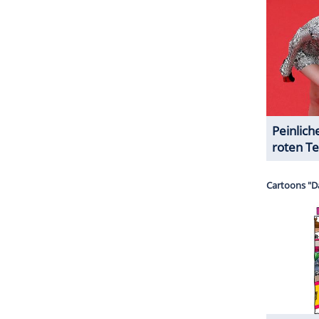
ir würden gar nicht so viel Spaß haben, wenn ihr
r und bin jeden Tag stolz auf euch. Du machst das
 noch länger anzuhören, rief Scott anschließend
n, um ihn nach seiner Meinung über Khloés Kunst
ennifer
zuhören sollen, denn Michaels Bewertung
 eines Dreijährigen aus.
ZURÜCK ZUR STARTS