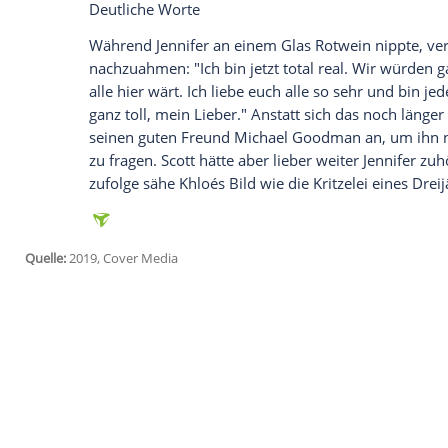
Wir benötigen Ihre Zustimmung, um den von un
anzuzeigen. Sie können diesen mit einem Klick a
jetzt aktivieren
Ich bin damit einverstanden, dass mir externe In
Daten an Drittplattformen übermittelt werden.
Meh
Auf Scotts Bildschirm erschien somit die 
f***ing
Lawrence
. Mit der sprichst du hi
dass sich
Jennifer
Kris
’ Handy bemächtigt 
ganz unbeeindruckt und antwortete: "Es i
sehr schön bist, aber kann ich bitte mit
K
neue
Kris
."
Deutliche Worte
Während
Jennifer
an einem Glas Rotwein n