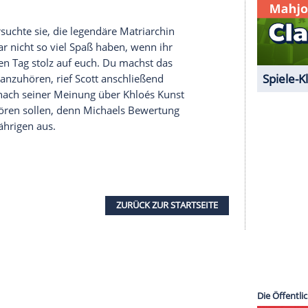
serer Redaktion eingebundenen Inhalt von Glomex GmbH
nzeigen lassen und auch wieder deaktivieren.
halte angezeigt werden. Damit können personenbezogene
r dazu in unseren Datenschutzhinweisen.
Schauspielerin, die gleich klar machte: "
Jennifer
er." Anscheinend war es aber nicht das erste Mal,
hatte, denn Scott zeigte sich von der Botschaft
st ja nicht so, dass du nicht sehr berühmt und
ris
reden?" Nein.
Jennifers
Antwort: "Ich bin die
ippte, versuchte sie, die legendäre Matriarchin