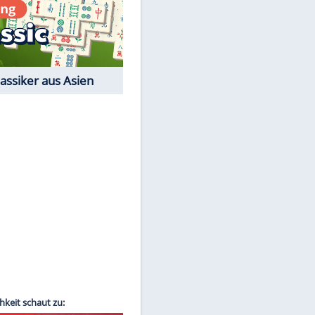
Film-Quiz: Bist Du ein
Cineast?
Kostenlos spielen