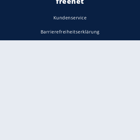
freenet
Kundenservice
Barrierefreiheitserklärung
Impressum
Datenschutz
Datenschutzmanager
Utiq verwalten
AGB
Gender-Hinweis
Presse