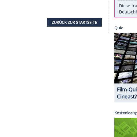
 gute Laune" bringen. Gute Laune plant sie auch
ch neu verlieben und bestimmt bald eine
Familie
in
die türkische
Metropole
Istanbul
zeigen
 relativ: "Bislang war die
Zahl
weit weg, plötzlich
ne
Zahl
. Ich fühle mich noch immer wie höchstens
en), dass ich mich manchmal wie 15 benehme..."
n, dass sie ausgelassen feiern kann.
ZURÜCK ZUR STARTS