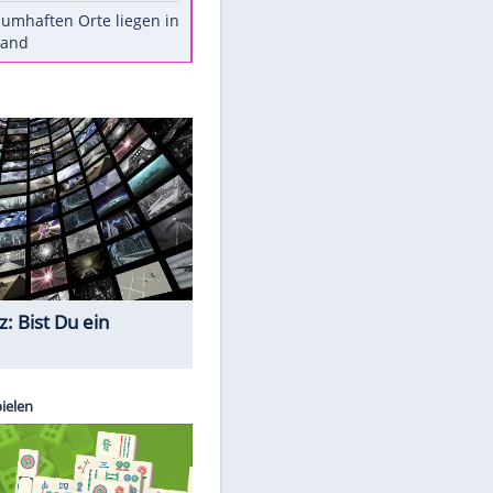
Stars heute
Diese Autos haben uns verlassen
Reese entschuldigt sich bei Fans:
"Tut mir aufrichtig leid"
Mit diesen Tricks wird der Grill
ruckzuck sauber
So nutzt man alte Smartphones
sinnvoll
Diese traumhaften Orte liegen in
Deutschland
EITE
Quiz