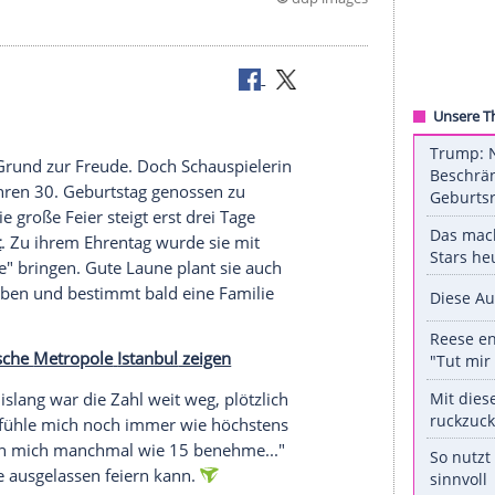
©
ddp 
 einige kein Grund zur Freude. Doch Schauspielerin
"
) scheint ihren 30.
Geburtstag
genossen zu
ber, aber die große
Feier
steigt erst drei Tage
ld" berichtet
. Zu ihrem
Ehrentag
wurde sie mit