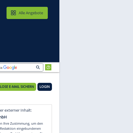
MAIL & CLOUD
Alle Angebote
KOSTENLOSE E-MAIL SICHERN
LOGIN
Video
Empfohlener externer Inhalt: