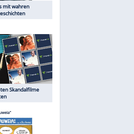
Peinliche Auftritte auf dem
roten Teppich
Cartoons "Das Wahre Leben"