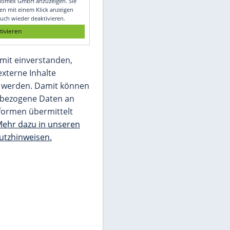
Glomex GmbH
Wir benötigen Ihre Zustimmung, um den
von unserer Redaktion eingebundenen
Inhalt von Glomex GmbH anzuzeigen. Sie
können diesen mit einem Klick anzeigen
lassen und auch wieder deaktivieren.
jetzt aktivieren
Ich bin damit einverstanden,
dass mir externe Inhalte
angezeigt werden. Damit können
personenbezogene Daten an
Drittplattformen übermittelt
werden.
Mehr dazu in unseren
Datenschutzhinweisen.