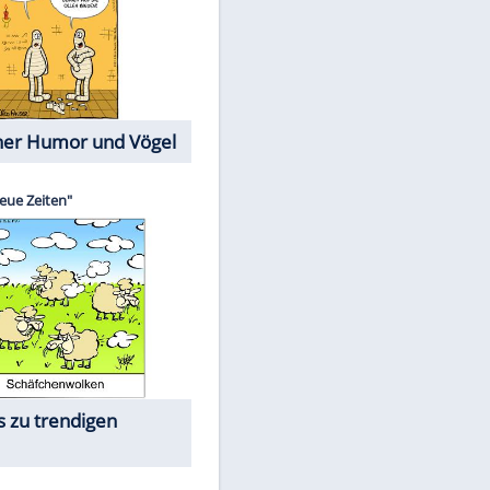
Cartoons mit wahren
Lebensgeschichten
Memo-Spiel