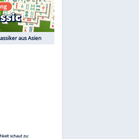
Film-Quiz: Bist Du ein
Cineast?
Kostenlos spielen