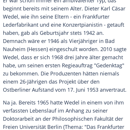
Er war schon immer ein ambivalenter Typ, das
beginnt bereits mit seinem Alter.
Dieter Karl Cäsar
Wedel
, wie ihn seine Eltern - ein Frankfurter
Lederfabrikant und eine Konzertpianistin - getauft
haben, gab als Geburtsjahr stets 1942 an.
Demnach wäre er 1946 als Vierjähriger in
Bad
Nauheim
(
Hessen
) eingeschult worden. 2010 sagte
Wedel, dass er sich 1968 drei Jahre älter gemacht
habe, um seinen ersten Regieauftrag "Gedenktag"
zu bekommen. Die Produzenten hätten niemals
einem 26-Jährigen das Projekt über den
Ostberliner Aufstand vom 17. Juni 1953 anvertraut.
Na ja. Bereits 1965 hatte Wedel in einem von ihm
verfassten Lebenslauf im Anhang zu seiner
Doktorarbeit an der Philosophischen Fakultät der
Freien Universität Berlin (Thema: "Das Frankfurter