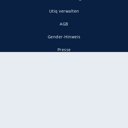
Utiq verwalten
AGB
Gender-Hinweis
Presse
Mediadaten
Karriere
Vertragskündigung
Vertrag widerrufen
gekennzeichnet mit