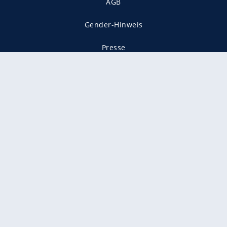
AGB
Gender-Hinweis
Presse
Mediadaten
Karriere
Vertragskündigung
Vertrag widerrufen
gekennzeichnet mit
freenet ist Mitglied im JUSPROG e.V.