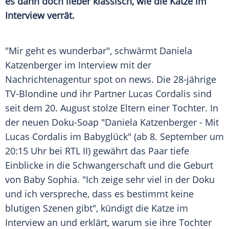
es dann doch lieber klassisch, wie die Katze im
Interview verrät.
"Mir geht es wunderbar", schwärmt
Daniela
Katzenberger
im
Interview
mit der
Nachrichtenagentur spot on news. Die 28-jährige
TV-Blondine und ihr Partner
Lucas Cordalis
sind
seit dem 20. August stolze Eltern einer Tochter. In
der neuen Doku-Soap "Daniela Katzenberger - Mit
Lucas Cordalis
im Babyglück" (ab 8. September um
20:15 Uhr bei RTL II) gewährt das Paar tiefe
Einblicke in die
Schwangerschaft
und die
Geburt
von Baby Sophia. "Ich zeige sehr viel in der
Doku
und ich verspreche, dass es bestimmt keine
blutigen Szenen gibt", kündigt die
Katze
im
Interview
an und erklärt, warum sie ihre Tochter