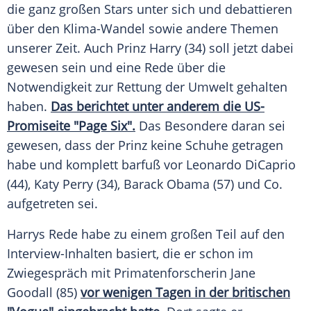
die ganz großen Stars unter sich und debattieren
über den Klima-Wandel sowie andere Themen
unserer Zeit. Auch
Prinz Harry
(34) soll jetzt dabei
gewesen sein und eine Rede über die
Notwendigkeit zur Rettung der Umwelt gehalten
haben.
Das berichtet unter anderem die US-
Promiseite "Page Six".
Das Besondere daran sei
gewesen, dass der
Prinz
keine
Schuhe
getragen
habe und komplett barfuß vor
Leonardo DiCaprio
(44),
Katy Perry
(34),
Barack Obama
(57) und Co.
aufgetreten sei.
Harrys Rede habe zu einem großen Teil auf den
Interview-Inhalten basiert, die er schon im
Zwiegespräch mit Primatenforscherin
Jane
Goodall
(85)
vor wenigen Tagen in der britischen