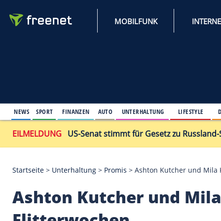
MOBILFUNK
NEWS
SPORT
FINANZEN
AUTO
UNTERHALTUNG
L
EILMELDUNG
US-Senat stimmt für Gesetz zu
Startseite
>
Unterhaltung
>
Promis
>
Ashton Kutcher