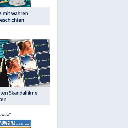
Die Öffentlichkeit schaut zu:
Peinliche Auftritte auf dem
roten Teppich
Cartoons "Das Wahre Leben"