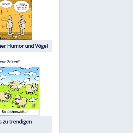
Cartoons mit wahren
Lebensgeschichten
Memo-Spiel