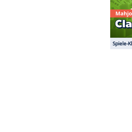
ekuliert worden. Es passt also ins Bild, dass die
flittert, sondern mit dem
Campingmobil
in der
ZURÜCK ZUR STARTS