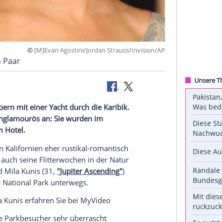
©
[M]Evan Agostini/Jordan Strauss/Invis
bereits ein Paar
s oder schippern mit einer Yacht durch die Karibik.