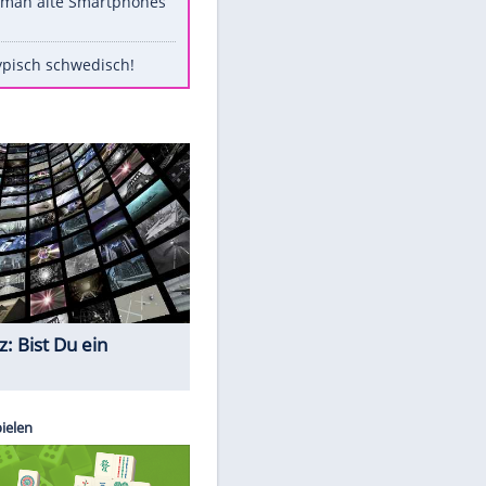
Diese Stars wollen keinen
Nachwuchs
Diese Autos haben uns verlassen
Randale in Dresden: DFB-
Bundesgericht bestätigt Urteil
Mit diesen Tricks wird der Grill
ruckzuck sauber
So nutzt man alte Smartphones
sinnvoll
Das ist typisch schwedisch!
Quiz