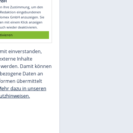
Video
Empfohlener externer Inhalt:
Glomex GmbH
Wir benötigen Ihre Zustimmung, um den
von unserer Redaktion eingebundenen
Inhalt von Glomex GmbH anzuzeigen. Sie
können diesen mit einem Klick anzeigen
lassen und auch wieder deaktivieren.
jetzt aktivieren
Ich bin damit einverstanden,
dass mir externe Inhalte
angezeigt werden. Damit können
personenbezogene Daten an
Drittplattformen übermittelt