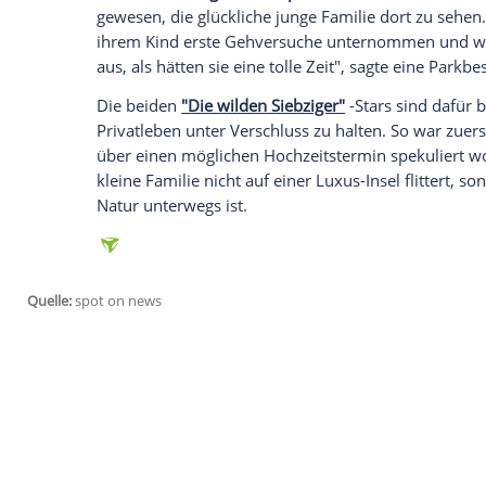
Ashton Kutcher und seine Mila gehen es
Yosemite National Park gesichtet - allerdi
Nachdem schon die
Hochzeitsfeier
auf e
war, ist es nicht verwunderlich, dass das
verbringt:
Ashton Kutcher
(37,
"Butterfly 
sind mit ihrer Tochter Wyatt (9 Monate)
Alles über die
Hochzeit von
Ashton Kutc
Wie
das US-Magazin "People" berichtet
, 
gewesen, die glückliche junge
Familie
dor
ihrem Kind erste Gehversuche unternomm
aus, als hätten sie eine tolle Zeit", sagte
Die beiden
"Die wilden Siebziger"
-Stars 
Privatleben
unter
Verschluss
zu halten. S