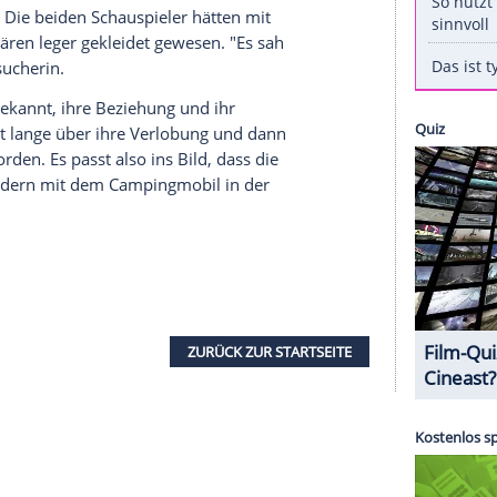
 hingegen unglamourös an: Sie wurden im
ngs nicht im Hotel.
iner
Ranch
in
Kalifornien
eher rustikal-romantisch
Traumpaar
auch seine
Flitterwochen
in der Natur
Effect"
) und
Mila Kunis
(31,
"Jupiter Ascending"
)
 im
Yosemite
National
Park unterwegs.
her
und
Mila Kunis
erfahren Sie bei MyVideo
seien andere Parkbesucher sehr überrascht
t zu sehen. Die beiden Schauspieler hätten mit
en und wären leger gekleidet gewesen. "Es sah
 eine Parkbesucherin.
sind dafür bekannt, ihre Beziehung und ihr
o war zuerst lange über ihre
Verlobung
und dann