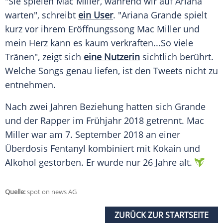
"Sie spielen
Mac Miller
, während wir auf
Ariana
warten", schreibt
ein User
. "
Ariana Grande
spielt
kurz vor ihrem Eröffnungssong
Mac Miller
und
mein Herz kann es kaum verkraften...So viele
Tränen", zeigt sich
eine Nutzerin
sichtlich berührt.
Welche Songs genau liefen, ist den Tweets nicht zu
entnehmen.
Nach zwei Jahren Beziehung hatten sich
Grande
und der Rapper im Frühjahr 2018 getrennt.
Mac
Miller
war am 7. September 2018 an einer
Überdosis Fentanyl kombiniert mit Kokain und
Alkohol gestorben. Er wurde nur 26 Jahre alt.
Quelle:
spot on news AG
ZURÜCK ZUR STARTSEITE