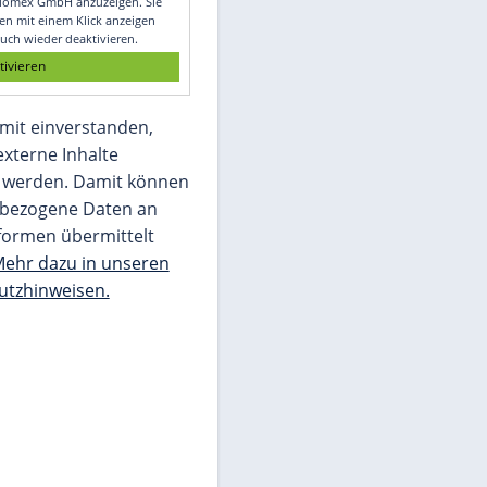
Glomex GmbH
Wir benötigen Ihre Zustimmung, um den
von unserer Redaktion eingebundenen
Inhalt von Glomex GmbH anzuzeigen. Sie
können diesen mit einem Klick anzeigen
lassen und auch wieder deaktivieren.
jetzt aktivieren
Ich bin damit einverstanden,
dass mir externe Inhalte
angezeigt werden. Damit können
personenbezogene Daten an
Drittplattformen übermittelt
werden.
Mehr dazu in unseren
Datenschutzhinweisen.