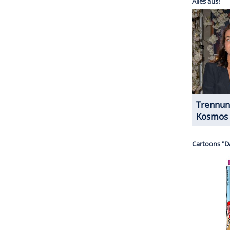
halte angezeigt werden. Damit können personenbezogene
r dazu in unseren Datenschutzhinweisen.
ner Handyhülle beschimpft, er lernt auch eine
n sowie ein Raumschiff, das jedem irdischen
kehrs Konkurrenz macht - und hochintelligente
d Playmobilfiguren. Mit viel Witz und Charme
e Science-Fiction-Version der Finanzkrise und
en...
ken "Vom Mentalen her quasi Weltmeister", "Wäre
 König von
Berlin
" große Erfolge gefeiert. Er erhielt
n Deutschen Kleinkunstpreis.
ZURÜCK ZUR STARTS