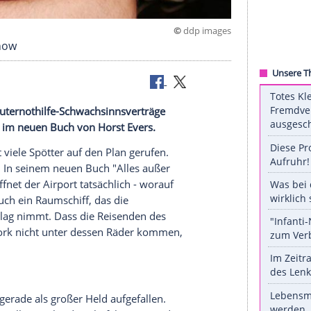
©
ddp 
einer TV-Show
 alte Computernothilfe-Schwachsinnsverträge
. Zumindest im neuen Buch von Horst Evers.
fens
BER
hat viele Spötter auf den Plan gerufen.