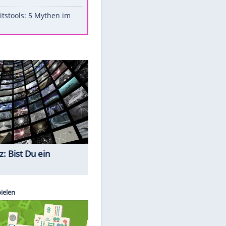
Aufruhr!
Was bei der Vogelfütterung
wirklich sinnvoll ist
"Infanti-No Go": Pressestimmen
zum Verbleib des FIFA-Chefs
Im Zeitraffer: Die Entwicklung
des Lenkrades
Lebensmittel, die nicht schlecht
werden
Sicherheitstools: 5 Mythen im
Check
Quiz