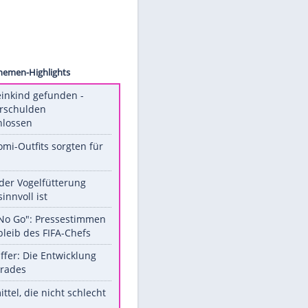
images
Unsere Themen-Highlights
Totes Kleinkind gefunden -
Fremdverschulden
ausgeschlossen
Diese Promi-Outfits sorgten für