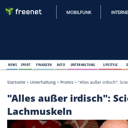
MOBILFUNK
NEWS
SPORT
FINANZEN
AUTO
UNTERHALTUNG
L
Startseite
>
Unterhaltung
>
Promis
>
"Alles außer i
"Alles außer irdisch"