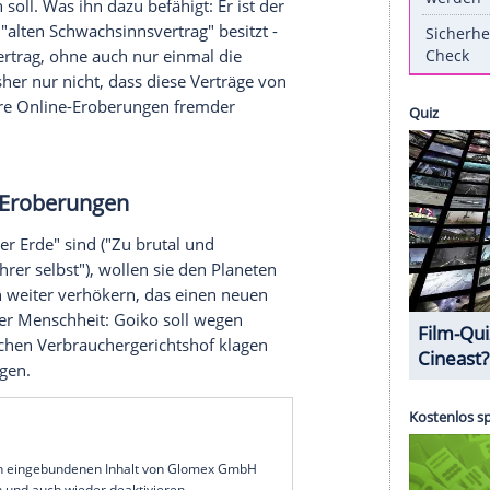
 das anders. In seinem neuen Buch "Alles außer
5 Euro) eröffnet der Airport tatsächlich - worauf
, sondern auch ein Raumschiff, das die
n in Beschlag nimmt. Dass die Reisenden des
ach New York nicht unter dessen Räder kommen,
ideo
hren nicht gerade als großer Held aufgefallen.
hheit retten soll. Was ihn dazu befähigt: Er ist der
noch einen "alten Schwachsinnsvertrag" besitzt -
ernothilfe-Vertrag, ohne auch nur einmal die
o ahnte bisher nur nicht, dass diese Verträge von
die damit ihre Online-Eroberungen fremder