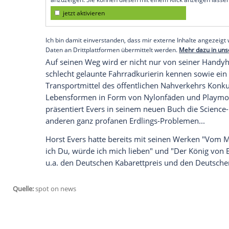
Schimpfende Handyhüllen und
Da diese Cyanen aber inzwischen "angewi
skrupellos betreibt die Menschheit die Au
wieder loswerden und an ein kriegerisch
Truppenübungsplatz benötigt. Die letzte
seines sittenwidrigen Vertrags vor dem i
und somit das ganze System der Cyanen z
Empfohlener externer Inhalt:
Glomex GmbH
Wir benötigen Ihre Zustimmung, um den von un
anzuzeigen. Sie können diesen mit einem Klick a
jetzt aktivieren