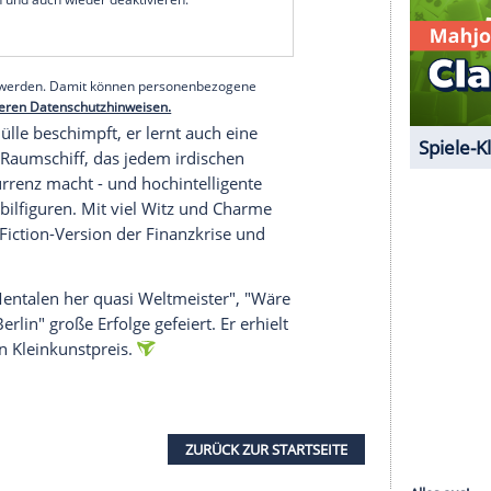
 Online-Eroberungen
dert von der Erde" sind ("Zu brutal und
sbeutung ihrer selbst"), wollen sie den Planeten
es Völkchen weiter verhökern, das einen neuen
 Hoffnung der Menschheit: Goiko soll wegen
ntergalaktischen Verbrauchergerichtshof klagen
u Fall bringen.
serer Redaktion eingebundenen Inhalt von Glomex GmbH
nzeigen lassen und auch wieder deaktivieren.