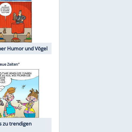
Cartoons mit wahren
Lebensgeschichten
Memo-Spiel