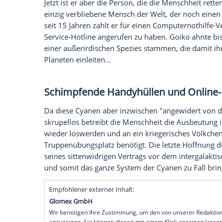
Bei Autor und Kabarettist
Horst Evers
ist
irdisch" (
Rowohlt
Berlin
, 368 Seiten, 19,9
sich aber nicht nur die Passagiere freuen
Landebahnen schon nach sieben Sekunde
ersten offiziell geplanten Flugs von
BER
n
verdanken sie Goiko Schulz.
Mehr von Horst Evers sehen Sie auf MyV
Der war in seinen bisherigen 36 Lebensja
Jetzt ist er aber die Person, die die Mensc
einzig verbliebene Mensch der Welt, der 
seit 15 Jahren zahlt er für einen Comput
Service-Hotline angerufen zu haben. Goik
einer außerirdischen Spezies stammen, 
Planeten einleiten...