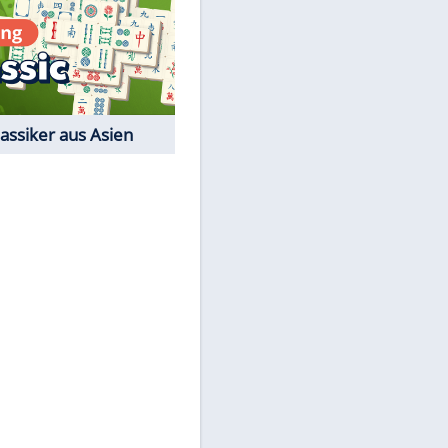
Film-Quiz: Bist Du ein
Cineast?
Kostenlos spielen