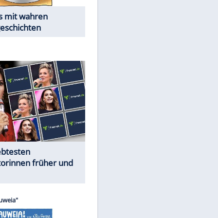
Alles aus!
Trennungsschock im Promi-
Kosmos
Cartoons "Das Wahre Leben"