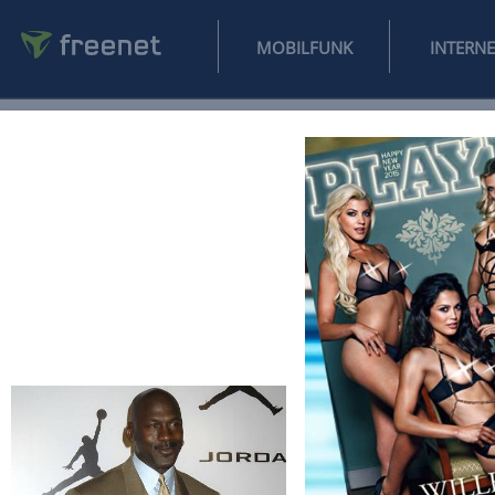
MOBILFUNK
NEWS
SPORT
FINANZEN
AUTO
UNTERHALTUNG
L