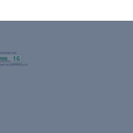
gekennzeichnet mit
freenet ist Mitglied im JUSPROG e.V.