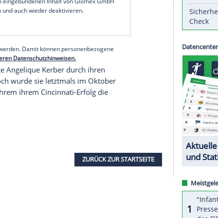
erholte den Spanier
Rafael Nadal
, der wegen einer
 hat.
seine beste
Platzierung
war Nummer drei - zuletzt
mals seit Mai 2017 nicht zu den vier besten
ATP-Ranking seit Januar 2020 ununterbrochen vom
serer Redaktion eingebundenen Inhalt von Glomex GmbH
nzeigen lassen und auch wieder deaktivieren.
halte angezeigt werden. Damit können personenbezogene
r dazu in unseren Datenschutzhinweisen.
nglistenerste
Angelique Kerber
durch ihren