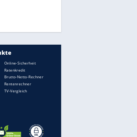
Times: Infantino bietet WM-
Finale für Unterstützung
Medien: Infantino ruft FIFA-
Mitarbeiter zu Krisentreffen
DFB: Ermittlungen im "Fall
Freigang" dauern noch an