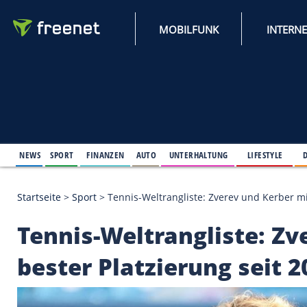
MOBILFUNK
NEWS
SPORT
FINANZEN
AUTO
UNTERHALTUNG
L
Startseite
>
Sport
>
Tennis-Weltrangliste: Zverev un
Tennis-Weltranglist