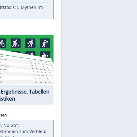
Aufruhr!
Was bei der Vogelfütterung
wirklich sinnvoll ist
"Infanti-No Go": Pressestimmen
zum Verbleib des FIFA-Chefs
Im Zeitraffer: Die Entwicklung
des Lenkrades
Lebensmittel, die nicht schlecht
werden
Sicherheitstools: 5 Mythen im
Check
Datencenter