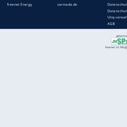
Services
Börse
Jobbörse
Spritpreis aktuell
Wetter
Ferientermine
Partnersuche
Online Angebote