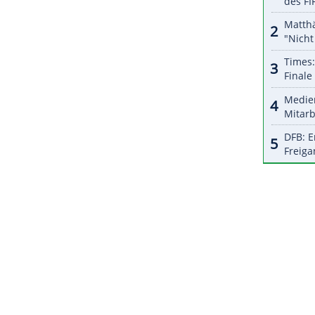
 vor. So hoch wurde sie letztmals im Oktober
ibt nach ihrem ihrem Cincinnati-Erfolg die
ZURÜCK ZUR STARTS