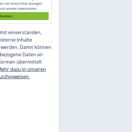
Glomex GmbH
Wir benötigen Ihre Zustimmung, um den
von unserer Redaktion eingebundenen
Inhalt von Glomex GmbH anzuzeigen. Sie
können diesen mit einem Klick anzeigen
lassen und auch wieder deaktivieren.
jetzt aktivieren
Ich bin damit einverstanden,
dass mir externe Inhalte
angezeigt werden. Damit können
personenbezogene Daten an
Drittplattformen übermittelt
werden.
Mehr dazu in unseren
Datenschutzhinweisen.