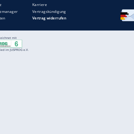
Entertainment
F
Cartoons
Spiele
D
Einbürgerungstest
Videos
f
Führerscheintest
Wissens-Quiz
f
Promi-Quiz
Witze
f
K
freenet