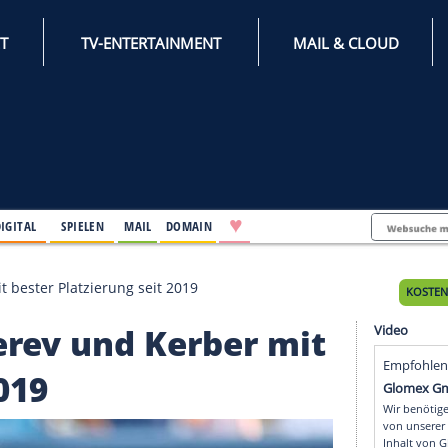
INTERNET
TV-ENTERTAINMENT
♥
IFESTYLE
DIGITAL
SPIELEN
MAIL
DOMAIN
d Kerber mit bester Platzierung seit 2019
e: Zverev und Kerber m