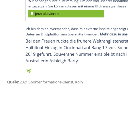
Köln (SID) - Der gebürtige Hamburger üb
Fußverletzung
die Saison bereits beendet
Zverev
war zuletzt im Mai 2019 Vierter, 
ebenfalls im Mai 2019.
Nadal
gehört erst
Spielern der Welt. Angeführt wird das 
Serben
Novak Djokovic
.
Empfohlener externer Inhalt:
Glomex GmbH
Wir benötigen Ihre Zustimmung, um den von un
anzuzeigen. Sie können diesen mit einem Klick a
jetzt aktivieren
Ich bin damit einverstanden, dass mir externe In
Daten an Drittplattformen übermittelt werden.
Meh
Bei den Frauen rückte die frühere
Weltra