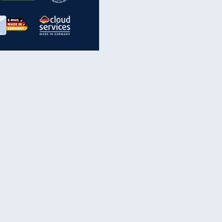
inanzen & Produkte
iscounter-Angebote
Online-Sicherheit
reenet Cloud
Ratenkredit
reenet Mail
Brutto-Netto-Rechner
reenet Webhosting
Rentenrechner
fz-Versicherung
TV-Vergleich