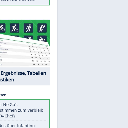
Diese Autos haben uns verlassen
FCH: Schmidt lässt Zukunft
weiter offen
Mit diesen Tricks wird der Grill
ruckzuck sauber
So nutzt man alte Smartphones
sinnvoll
Das ist typisch schwedisch!
Datencenter
EITE