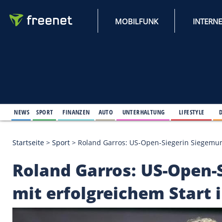
MOBILFUNK
NEWS
SPORT
FINANZEN
AUTO
UNTERHALTUNG
L
Startseite
>
Sport
>
Roland Garros: US-Open-Siegeri
Roland Garros: US-O