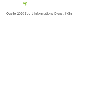
Paris
(SID) - Nach ihrem sensationellen G
Siegemund
und ihre Doppel-Partnerin
W
den Startlöchern gekommen. Die 32-Jäh
Mittwoch in
Paris
ihr Erstrundenmatch g
Parmentier
6:4, 6:2.
In der zweiten Runde treffen die US-Open
(Polen/USA) oder Danka Kovinic/Xenia K
Siegemund
als erste Deutsche seit Clau
Frauen gewonnen.
Quelle:
2020 Sport-Informations-Dienst, Köln