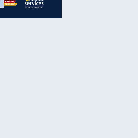
inanzen & Produkte
iscounter-Angebote
Online-Sicherheit
reenet Cloud
Ratenkredit
reenet Mail
Brutto-Netto-Rechner
reenet Webhosting
Rentenrechner
fz-Versicherung
TV-Vergleich