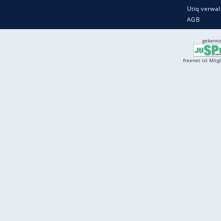
Services
Börse
Jobbörse
Spritpreis aktuell
Wetter
Ferientermine
Partnersuche
Online Angebote
freenet Mobilfunk
freenet Video