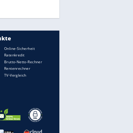
UEFA hält an FIFA-Boykott fest -
CAF hält zu Infantino
Medien: Infantino ruft FIFA-
Mitarbeiter zu Krisentreffen