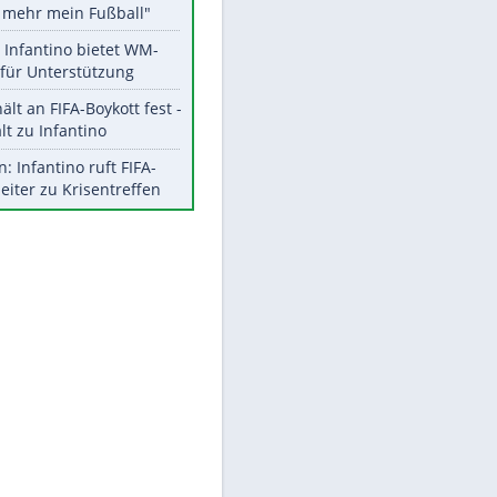
Aktuelle Ergebnisse, Tabellen
und Statistiken
Meistgelesen
"Infanti-No Go":
Pressestimmen zum Verbleib
des FIFA-Chefs
Matthäus über Infantino:
"Nicht mehr mein Fußball"
Times: Infantino bietet WM-
Finale für Unterstützung