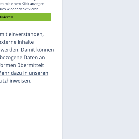
Glomex GmbH
Wir benötigen Ihre Zustimmung, um den
von unserer Redaktion eingebundenen
Inhalt von Glomex GmbH anzuzeigen. Sie
können diesen mit einem Klick anzeigen
lassen und auch wieder deaktivieren.
jetzt aktivieren
Ich bin damit einverstanden,
dass mir externe Inhalte
angezeigt werden. Damit können
personenbezogene Daten an
Drittplattformen übermittelt
werden.
Mehr dazu in unseren
Datenschutzhinweisen.