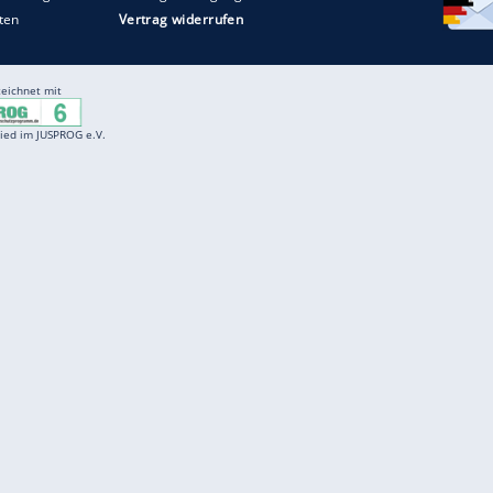
Entertainment
F
Cartoons
Spiele
D
Einbürgerungstest
Videos
f
Führerscheintest
Wissens-Quiz
f
Promi-Quiz
Witze
f
K
freenet
Kundenservice
Gender-Hinweis