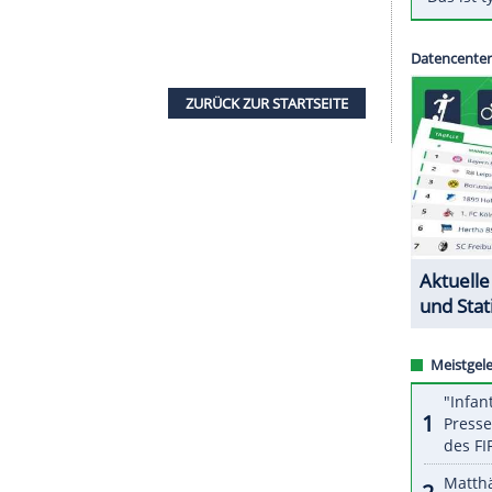
rand-Slam-Titel in
New York
sind
Laura
era Swonarewa
auch bei den
French Open
gut aus
rige aus Metzingen und die Russin gewannen am
egen die Französinnen
Alize Cornet
/
Pauline
-Siegerinnen auf Iga Swiatek/Nicole Melichar
noll (Montenegro/Schweiz). In
New York
hatte
dia Kohde-Kilsch 1985 den Doppelwettbewerb der
ZURÜCK ZUR STARTS