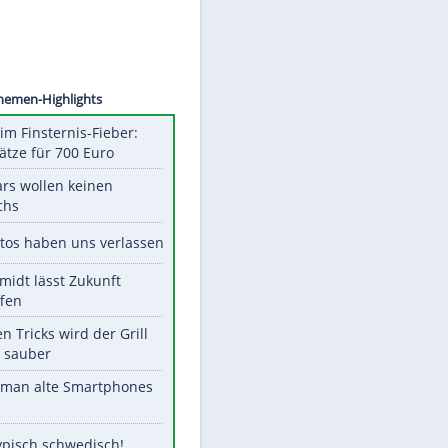
©
SID
Unsere Themen-Highlights
Spanien im Finsternis-Fieber:
Balkonplätze für 700 Euro
Diese Stars wollen keinen
Nachwuchs