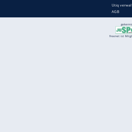
Services
Börse
Jobbörse
Spritpreis aktuell
Wetter
Ferientermine
Partnersuche
Online Angebote
freenet Mobilfunk
freenet Video