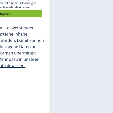
Glomex GmbH
Wir benötigen Ihre Zustimmung, um den
von unserer Redaktion eingebundenen
Inhalt von Glomex GmbH anzuzeigen. Sie
können diesen mit einem Klick anzeigen
lassen und auch wieder deaktivieren.
jetzt aktivieren
Ich bin damit einverstanden,
dass mir externe Inhalte
angezeigt werden. Damit können
personenbezogene Daten an
Drittplattformen übermittelt
werden.
Mehr dazu in unseren
Datenschutzhinweisen.