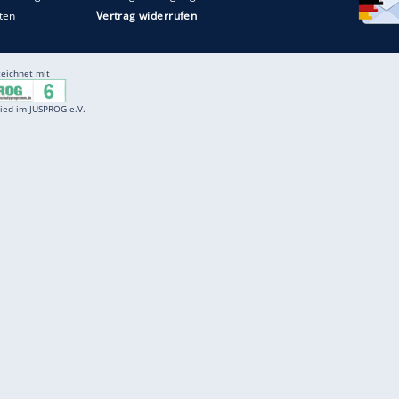
Entertainment
F
Cartoons
Spiele
D
Einbürgerungstest
Videos
f
Führerscheintest
Wissens-Quiz
f
Promi-Quiz
Witze
f
K
freenet
Kundenservice
Gender-Hinweis