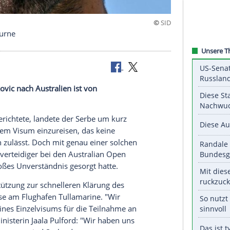
ft in Melbourne
Novak Djokovic
nach
Australien
ist von