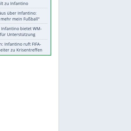
Aktuelle Ergebnisse, Tabellen
und Statistiken
Meistgelesen
"Infanti-No Go":
Pressestimmen zum Verbleib
des FIFA-Chefs
UEFA hält an FIFA-Boykott fest -
EITE
CAF hält zu Infantino
Matthäus über Infantino:
"Nicht mehr mein Fußball"