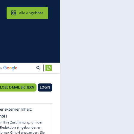
MAIL & CLOUD
Alle Angebote
KOSTENLOSE E-MAIL SICHERN
LOGIN
s
Video
Empfohlener externer Inhalt: