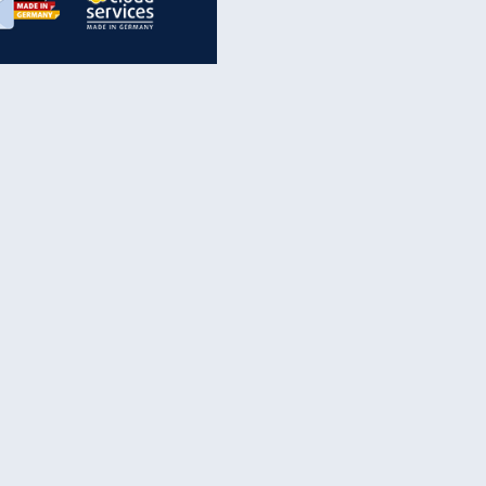
inanzen & Produkte
iscounter-Angebote
Online-Sicherheit
reenet Cloud
Ratenkredit
reenet Mail
Brutto-Netto-Rechner
reenet Webhosting
Rentenrechner
fz-Versicherung
TV-Vergleich