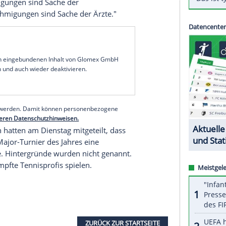
g The Age berichtete, landete der Serbe um kurz
hte mit einem
Visum
einzureisen, das keine
 Personen zulässt. Doch mit genau einer solchen
ill der
Titelverteidiger
bei den
Australian Open
nder für großes Unverständnis gesorgt hatte.
oria Unterstützung zur schnelleren Klärung des
ovics
Einreise
am
Flughafen
Tullamarine. "Wir
ntragung
eines Einzelvisums für die Teilnahme an
erte Sportministerin
Jaala Pulford
: "Wir haben uns
isumsbewilligungen sind Sache der
snahmegenehmigungen sind Sache der Ärzte."
serer Redaktion eingebundenen Inhalt von Glomex GmbH
nzeigen lassen und auch wieder deaktivieren.