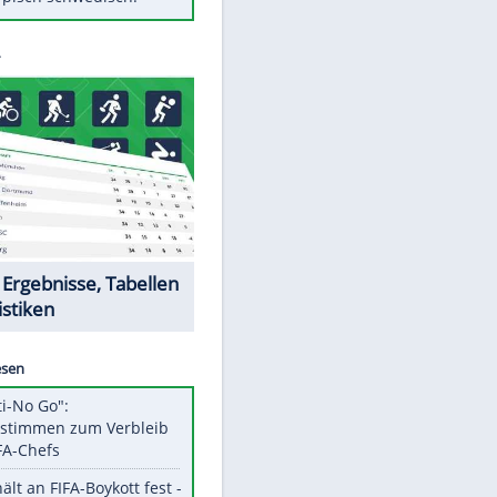
Diese Autos haben uns verlassen
Randale in Dresden: DFB-
Bundesgericht bestätigt Urteil
Mit diesen Tricks wird der Grill
ruckzuck sauber
So nutzt man alte Smartphones
sinnvoll
Das ist typisch schwedisch!
Datencenter