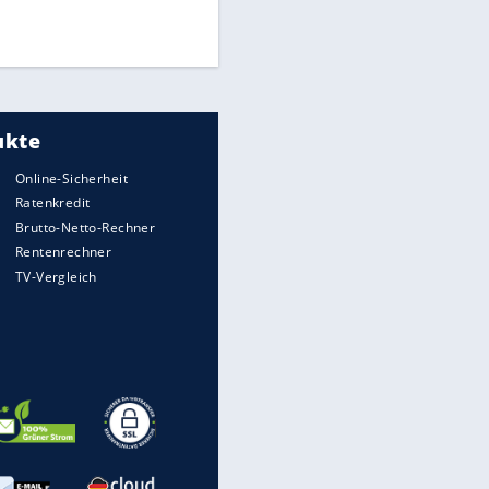
Times: Infantino bietet WM-
Finale für Unterstützung
Medien: Infantino ruft FIFA-
Mitarbeiter zu Krisentreffen