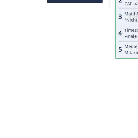
halte angezeigt werden. Damit können personenbezogene
r dazu in unseren Datenschutzhinweisen.
ralian Open
hatten am Dienstag mitgeteilt, dass
as erste Major-Turnier des Jahres eine
halten habe. Hintergründe wurden nicht genannt.
rne
nur geimpfte Tennisprofis spielen.
ZURÜCK ZUR STARTS