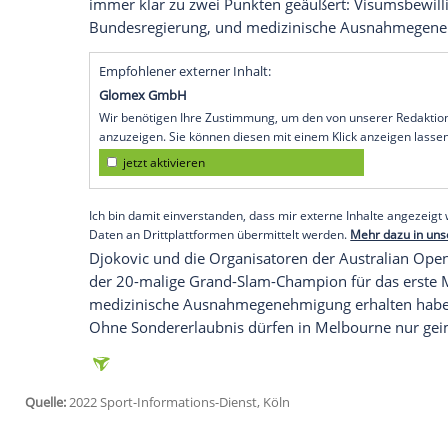
Frankfurt am
Main
(SID) - Wie die Zeitun
vor
Mitternacht
in
Melbourne
und versuc
medizinischen Ausnahmen für ungeimpfte
medizinischen
Ausnahmegenehmigung
w
(ab 17. Januar) aufschlagen, was Down U
Da die Regierung des Bundesstaates Vict
Problems ablehnte, verzögerte sich Djok
werden
Novak Djokovic
nicht bei der
Bea
den
Australian Open
unterstützen", twitt
immer klar zu zwei Punkten geäußert: V
Bundesregierung
, und medizinische Au
Empfohlener externer Inhalt:
Glomex GmbH
Wir benötigen Ihre Zustimmung, um den von un
anzuzeigen. Sie können diesen mit einem Klick a