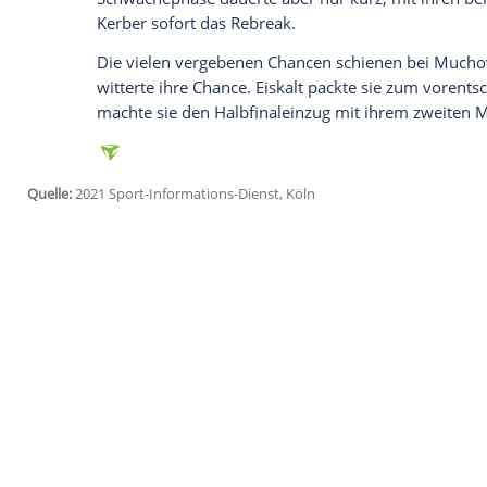
Februar bereits mit ihrem
Halbfinaleinzu
Aber
Kerber
dominierte in ihrem elften G
Wimbledon
, von Beginn an.
Die frühere Nummer eins der Welt war v
agierte mit guter
Körpersprache
. Sie atta
schwächeren
Vorhand
und schnappte sic
Situation bei eigenem
Aufschlag
(4:2) üb
Satz eins ihr.
Doch auf einmal schlichen sich bei
Kerbe
Durchgangs wehrte sie noch drei
Break
.
Aufschlagspiel konnte sie sich aus gleich
Schwächephase
dauerte aber nur kurz, m
Kerber
sofort das Rebreak.
Die vielen vergebenen Chancen schienen