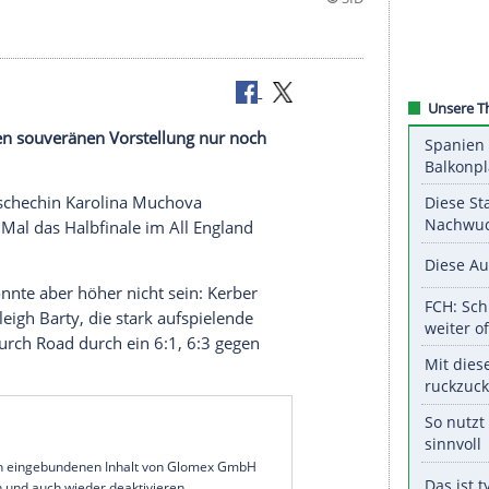
der nächsten souveränen Vorstellung nur noch
ntfernt.
zwang die Tschechin Karolina
Muchova
 zum vierten Mal das
Halbfinale
im All
England