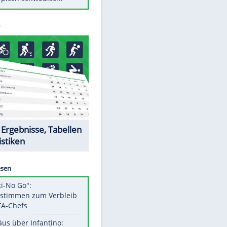
Diese Autos haben uns verlassen
FCH: Schmidt lässt Zukunft
weiter offen
Mit diesen Tricks wird der Grill
ruckzuck sauber
So nutzt man alte Smartphones
sinnvoll
Das ist typisch schwedisch!
Datencenter