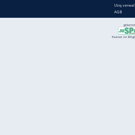
Services
Börse
Jobbörse
Spritpreis aktuell
Wetter
Ferientermine
Partnersuche
Online Angebote
freenet Mobilfunk
freenet Video