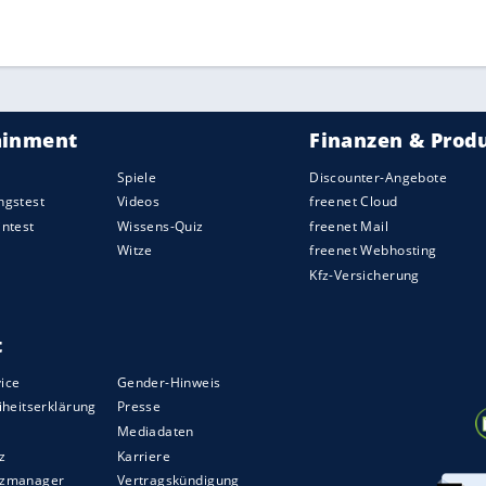
 zum vorentscheidenden 4:2 zu, nach 1:15 Stunden
m zweiten
Matchball
perfekt.
ZURÜCK ZUR STARTS