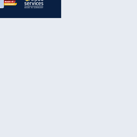
inanzen & Produkte
iscounter-Angebote
Online-Sicherheit
reenet Cloud
Ratenkredit
reenet Mail
Brutto-Netto-Rechner
reenet Webhosting
Rentenrechner
fz-Versicherung
TV-Vergleich