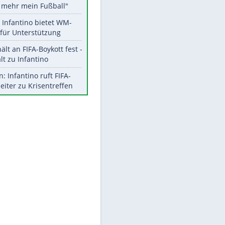
Aktuelle Ergebnisse, Tabellen
und Statistiken
Meistgelesen
"Infanti-No Go":
Pressestimmen zum Verbleib
des FIFA-Chefs
Matthäus über Infantino:
"Nicht mehr mein Fußball"
Times: Infantino bietet WM-
Finale für Unterstützung