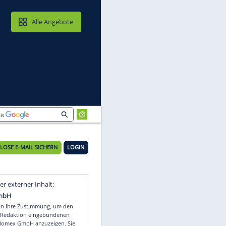
MAIL & CLOUD
Alle Angebote
KOSTENLOSE E-MAIL SICHERN
LOGIN
n
Video
Empfohlener externer Inhalt: