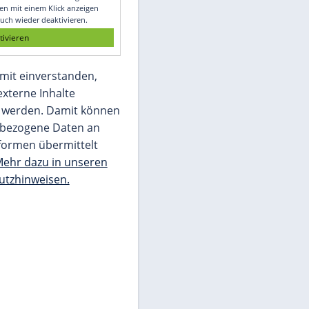
Glomex GmbH
Wir benötigen Ihre Zustimmung, um den
von unserer Redaktion eingebundenen
Inhalt von Glomex GmbH anzuzeigen. Sie
können diesen mit einem Klick anzeigen
lassen und auch wieder deaktivieren.
jetzt aktivieren
Ich bin damit einverstanden,
dass mir externe Inhalte
angezeigt werden. Damit können
personenbezogene Daten an
Drittplattformen übermittelt
werden.
Mehr dazu in unseren
Datenschutzhinweisen.