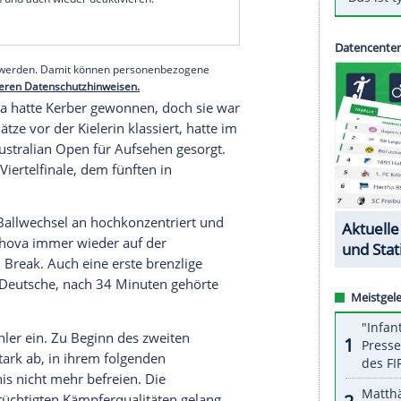
ndspiel könnte aber höher nicht sein:
Kerber
enerste
Ashleigh Barty
, die stark aufspielende
e
an der Church
Road
durch ein 6:1, 6:3 gegen
serer Redaktion eingebundenen Inhalt von Glomex GmbH
nzeigen lassen und auch wieder deaktivieren.
halte angezeigt werden. Damit können personenbezogene
r dazu in unseren Datenschutzhinweisen.
mit
Muchova
hatte
Kerber
gewonnen, doch sie war
ste
sechs Plätze vor der Kielerin klassiert, hatte im