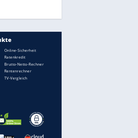
UEFA hält an FIFA-Boykott fest -
CAF hält zu Infantino
Medien: Infantino ruft FIFA-
Mitarbeiter zu Krisentreffen
EITE