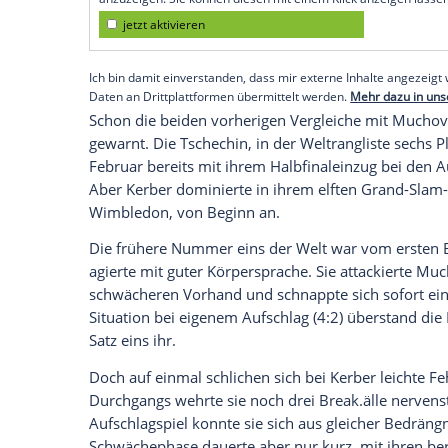
Club.
Die Hürde vor ihrem dritten Wimbledon-E
trifft am Donnerstag auf die
Weltranglist
Australierin erreichte ihr erstes
Halbfinal
ihre
Landsfrau
Ajla Tomljanovic
.
Empfohlener externer Inhalt:
Glomex GmbH
Wir benötigen Ihre Zustimmung, um den von un
anzuzeigen. Sie können diesen mit einem Klick a
jetzt aktivieren
Ich bin damit einverstanden, dass mir externe In
Daten an Drittplattformen übermittelt werden.
Meh
Schon die beiden vorherigen Vergleiche 
gewarnt. Die Tschechin, in der
Weltrangli