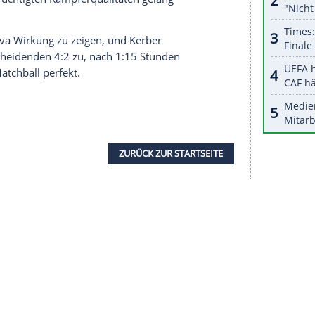
g
bei den
Australian Open
für Aufsehen gesorgt.
rand-Slam-Viertelfinale, dem fünften in
om ersten Ballwechsel an hochkonzentriert und
ckierte
Muchova
immer wieder auf der
h sofort ein
Break
. Auch eine erste brenzlige
erstand die Deutsche, nach 34 Minuten gehörte
r
leichte Fehler ein. Zu Beginn des zweiten
älle nervenstark ab, in ihrem folgenden
er
Bedrängnis
nicht mehr befreien. Die
it ihren berüchtigten Kämpferqualitäten gelang
 bei
Muchova
Wirkung zu zeigen, und
Kerber