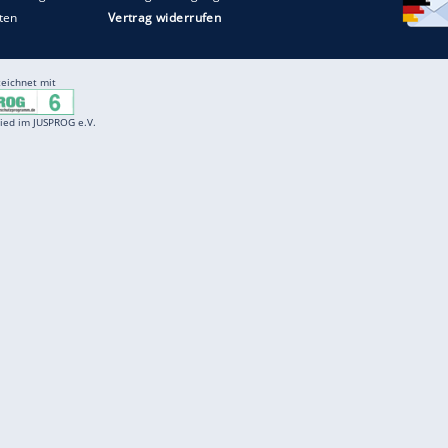
Entertainment
F
Cartoons
Spiele
D
Einbürgerungstest
Videos
f
Führerscheintest
Wissens-Quiz
f
Promi-Quiz
Witze
f
K
freenet
Kundenservice
Gender-Hinweis