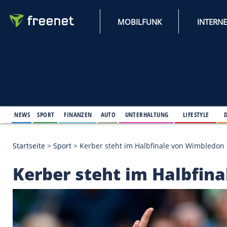
MOBILFUNK
NEWS
SPORT
FINANZEN
AUTO
UNTERHALTUNG
L
Startseite
>
Sport
>
Kerber steht im Halbfinale von
Kerber steht im Hal