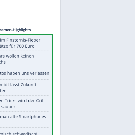
©
SID
Unsere Themen-Highlights
Spanien im Finsternis-Fieber:
Balkonplätze für 700 Euro
Diese Stars wollen keinen
Nachwuchs