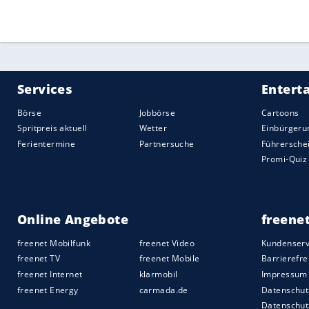
witterte ihre Chance. Eiskalt packte sie
machte sie den
Halbfinaleinzug
mit ihre
Quelle:
2021 Sport-Informations-Dienst, Köln