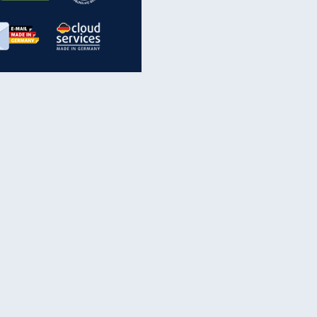
inanzen & Produkte
iscounter-Angebote
Online-Sicherheit
reenet Cloud
Ratenkredit
reenet Mail
Brutto-Netto-Rechner
reenet Webhosting
Rentenrechner
fz-Versicherung
TV-Vergleich