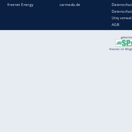
Services
Börse
Jobbörse
Spritpreis aktuell
Wetter
Ferientermine
Partnersuche
Online Angebote