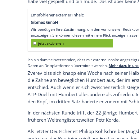
Köln (SID) -
Deutschlands
Topspieler
Alex
westfälischen Halle überraschend im
Ach
gesetzte Hamburger unterlag dem Fran
präsentierte sich zehn Tage vor
Wimbled
entfernt.
Humbert
verwandelte nach 1:52
"Ich weiß ehrlich gesagt nicht, was ich h
Anschluss: "Ich habe 20 Asse geschlagen
Grundlinie okay gespielt, da war
Ugo
bess
gewonnen hat." Bis zum Auftakt in
Wimb
habe viel gespielt und bin müde. Das ist 
Empfohlener externer Inhalt:
Glomex GmbH
Wir benötigen Ihre Zustimmung, um den von un
anzuzeigen. Sie können diesen mit einem Klick a
jetzt aktivieren