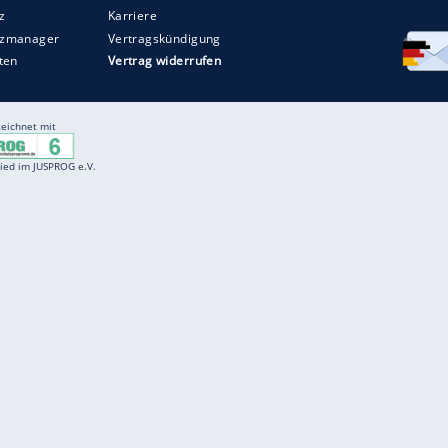
Entertainment
F
Cartoons
Spiele
D
Einbürgerungstest
Videos
f
Führerscheintest
Wissens-Quiz
f
Promi-Quiz
Witze
f
K
freenet