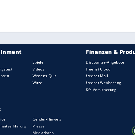
adier
Felix Auger-Aliassime
aus dem Turnier
ZURÜCK ZUR STARTS