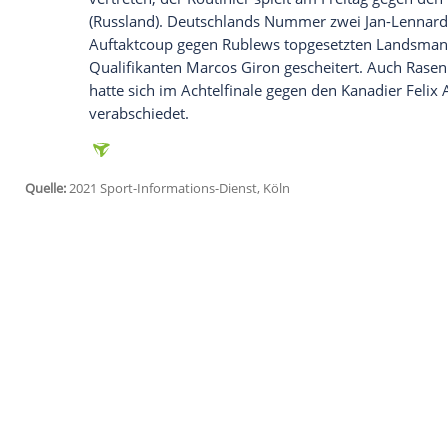
Ich bin damit einverstanden, dass mir externe In
Daten an Drittplattformen übermittelt werden.
Meh
Zverev
biss sich knapp eine Woche nach
die Zähne am beweglichen
Humbert
aus,
entschied. Auch wenn er sich zwischenzeit
ATP-Duell mit
Humbert
alles andere als 
den Kopf, im dritten Satz haderte er zud
In der nächsten Runde trifft der 22-jähri
früheren Weltranglistenzweiten
Petr Kor
Als letzter Deutscher ist
Philipp Kohlschr
vertreten, der Routinier spielt am Freit
(Russland).
Deutschlands
Nummer zwei
Auftaktcoup gegen Rublews topgesetzt
Qualifikanten
Marcos Giron
gescheitert.