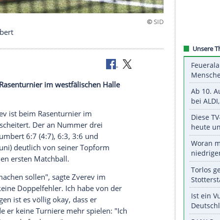
nale an Humbert
ev
ist beim
Rasenturnier
im westfälischen Halle
.