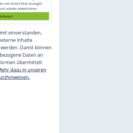
Glomex GmbH
Wir benötigen Ihre Zustimmung, um den
von unserer Redaktion eingebundenen
Inhalt von Glomex GmbH anzuzeigen. Sie
können diesen mit einem Klick anzeigen
lassen und auch wieder deaktivieren.
jetzt aktivieren
Ich bin damit einverstanden,
dass mir externe Inhalte
angezeigt werden. Damit können
personenbezogene Daten an
Drittplattformen übermittelt
werden.
Mehr dazu in unseren
Datenschutzhinweisen.