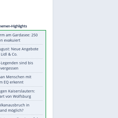
©
SID
Unsere Themen-Highlights
Feueralarm am Gardasee: 250
Menschen evakuiert
Ab 10. August: Neue Angebote
bei ALDI, Lidl & Co.