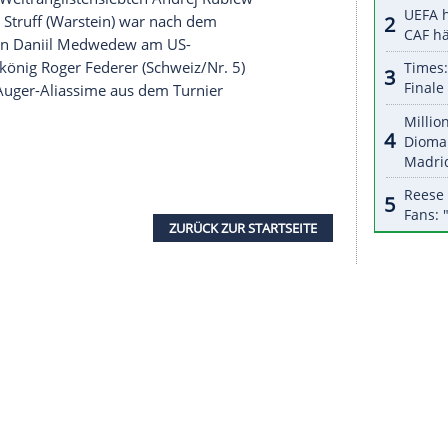
halte angezeigt werden. Damit können personenbezogene
r dazu in unseren Datenschutzhinweisen.
 seiner
Halbfinalniederlage
bei den
French Open
 der im ersten Satz den Tiebreak für sich
lich steigerte, wirkte
Zverev
bei seinem ersten
zufrieden. Immer wieder schüttelte der 24-Jährige
em mit Schiedsrichter-Entscheidungen.
ge
Humbert
auf
Sebastian Korda
(USA), Sohn des
da
.
eiber
(Augsburg) im
Viertelfinale
von Halle
ag gegen den Weltranglistensiebten
Andrej Rublew
Jan-Lennard Struff
(Warstein) war nach dem
en Landsmann
Daniil Medwedew
am US-
 Auch
Rasenkönig
Roger Federer
(Schweiz/Nr. 5)