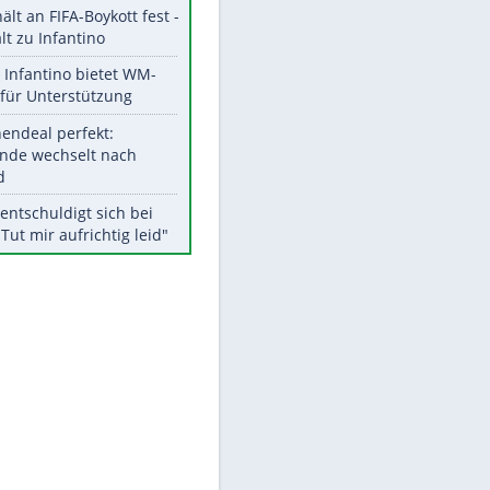
Aktuelle Ergebnisse, Tabellen
und Statistiken
Meistgelesen
"Infanti-No Go":
Pressestimmen zum Verbleib
des FIFA-Chefs
UEFA hält an FIFA-Boykott fest -
CAF hält zu Infantino