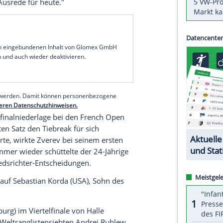
ander Zverev
ist beim
Rasenturnier
im
telfinale
gescheitert. Der an Nummer drei
zosen
Ugo Humbert
6:7 (4:7), 6:3, 3:6 und
on
(ab 28. Juni) deutlich von seiner Topform
 Stunden den ersten Matchball.
ätte besser machen sollen", sagte
Zverev
im
 und hatte keine
Doppelfehler
. Ich habe von der
er. Deswegen ist es völlig okay, dass er
ledon
werde er keine Turniere mehr spielen: "Ich
aber keine Ausrede für heute."
serer Redaktion eingebundenen Inhalt von Glomex GmbH
nzeigen lassen und auch wieder deaktivieren.