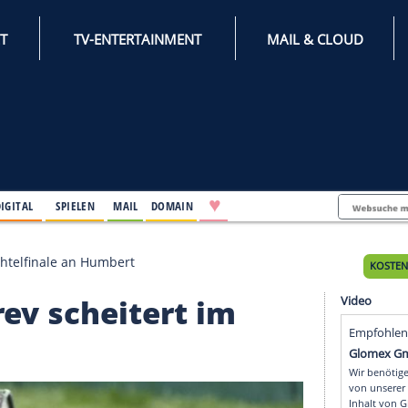
INTERNET
TV-ENTERTAINMENT
♥
IFESTYLE
DIGITAL
SPIELEN
MAIL
DOMAIN
heitert im Achtelfinale an Humbert
: Zverev scheitert im