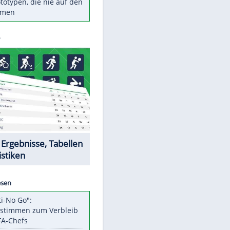
Diese TV-Legenden sind bis
heute unvergessen
Woran man Menschen mit
niedrigem EQ erkennt
Torlos gegen Kaiserslautern:
Stotterstart von Wolfsburg
Ist ein Vulkanausbruch in
Deutschland möglich?
5 VW-Prototypen, die nie auf den
Markt kamen
Datencenter