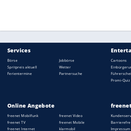
hatte sich im
Achtelfinale
gegen den Kan
verabschiedet.
Quelle:
2021 Sport-Informations-Dienst, Köln