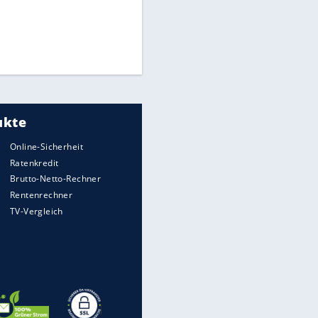
Times: Infantino bietet WM-
Finale für Unterstützung
Millionendeal perfekt:
Diomande wechselt nach
Madrid
Reese entschuldigt sich bei
Fans: "Tut mir aufrichtig leid"
EITE