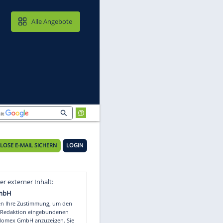
MAIL & CLOUD
Alle Angebote
KOSTENLOSE E-MAIL SICHERN
LOGIN
Video
Empfohlener externer Inhalt: