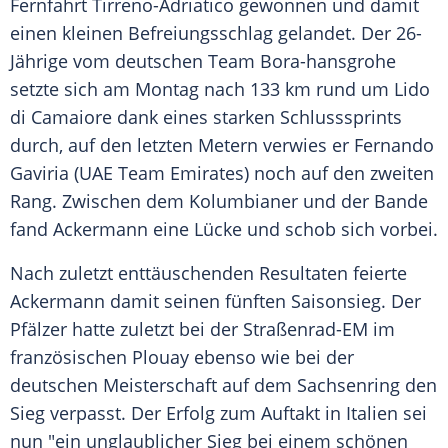
Fernfahrt
Tirreno-Adriatico
gewonnen und damit
einen kleinen
Befreiungsschlag
gelandet. Der 26-
Jährige vom deutschen Team Bora-hansgrohe
setzte sich am Montag nach 133 km rund um Lido
di Camaiore dank eines starken Schlusssprints
durch, auf den letzten Metern verwies er
Fernando
Gaviria
(UAE Team
Emirates
) noch auf den zweiten
Rang. Zwischen dem Kolumbianer und der Bande
fand
Ackermann
eine Lücke und schob sich vorbei.
Nach zuletzt enttäuschenden Resultaten feierte
Ackermann
damit seinen fünften Saisonsieg. Der
Pfälzer hatte zuletzt bei der Straßenrad-EM im
französischen Plouay ebenso wie bei der
deutschen Meisterschaft auf dem
Sachsenring
den
Sieg verpasst. Der Erfolg zum Auftakt in Italien sei
nun "ein unglaublicher Sieg bei einem schönen