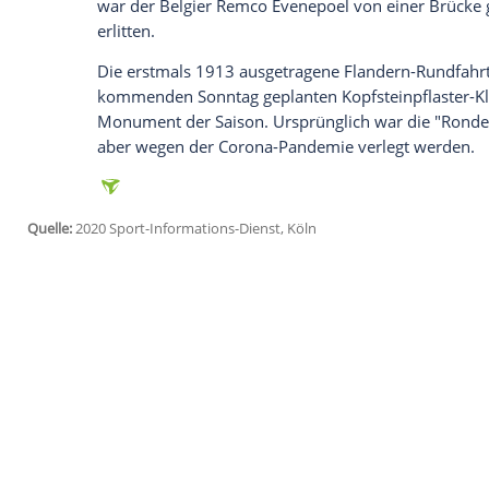
Ich bin damit einverstanden, dass mir externe In
Daten an Drittplattformen übermittelt werden.
Meh
Überschattet wurde das Rennen von eine
Julian Alaphilippe
, der rund 35 km vor d
Aert und van der
Poel
gegen ein Begleitm
blieb vor Schmerzen schreiend am Boden
mitteilte, zog sich der 28-Jährige Brüc
operiert.
Für das Quick-Step-Team war es bereits d
der Saison Anfang August. Bei der Polen-
Jakobsen lebensgefährliche Kopfverletz
war der Belgier Remco Evenepoel von ei
erlitten.
Die erstmals 1913 ausgetragene Flander