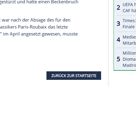
halte angezeigt werden. Damit können personenbezogene
r dazu in unseren Datenschutzhinweisen.
m schweren Unfall des französischen Topstars
em Ziel in der dreiköpfigen Spitzengruppe mit Van
otorrad prallte. Der frischgebackene Weltmeister
 liegen und musste aufgeben. Wie sein Team
he an der rechten Hand zu und wird am Montag
er dritte schlimme Unglücksfall seit dem Restart
Rundfahrt hatte sich der Niederländer Fabio
ungen zugezogen, bei der Lombardei-Rundfahrt
ner Brücke gestürzt und hatte einen Beckenbruch
n-Rundfahrt war nach der Absage des für den