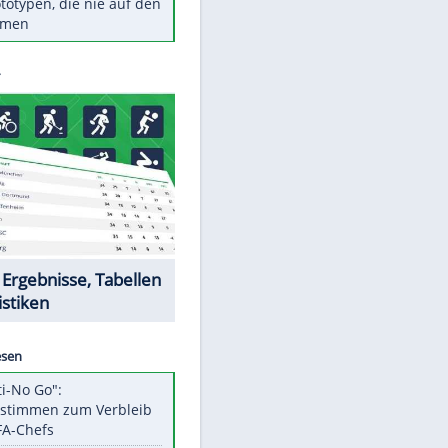
Diese TV-Legenden sind bis
heute unvergessen
Woran man Menschen mit
niedrigem EQ erkennt
Torlos gegen Kaiserslautern:
Stotterstart von Wolfsburg
Ist ein Vulkanausbruch in
Deutschland möglich?
5 VW-Prototypen, die nie auf den
Markt kamen
Datencenter