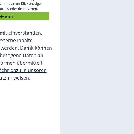
Glomex GmbH
Wir benötigen Ihre Zustimmung, um den
von unserer Redaktion eingebundenen
Inhalt von Glomex GmbH anzuzeigen. Sie
können diesen mit einem Klick anzeigen
lassen und auch wieder deaktivieren.
jetzt aktivieren
Ich bin damit einverstanden,
dass mir externe Inhalte
angezeigt werden. Damit können
personenbezogene Daten an
Drittplattformen übermittelt
werden.
Mehr dazu in unseren
Datenschutzhinweisen.