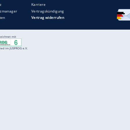
Entertainment
F
Cartoons
Spiele
D
Einbürgerungstest
Videos
f
Führerscheintest
Wissens-Quiz
f
Promi-Quiz
Witze
f
K
freenet