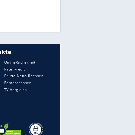
Times: Infantino bietet WM-
Finale für Unterstützung
Medien: Infantino ruft FIFA-
Mitarbeiter zu Krisentreffen
Millionendeal perfekt:
Diomande wechselt nach
Madrid
EITE