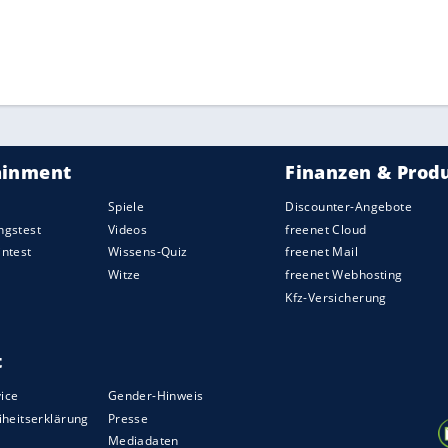
laster-Klassikers Paris-Roubaix das letzte
die "Ronde" im April angesetzt gewesen, musste
t werden.
ZURÜCK ZUR STARTS