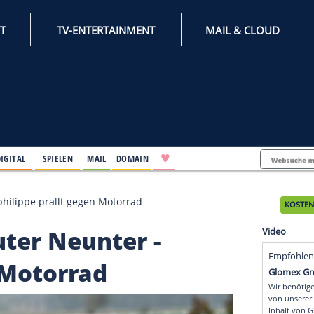
INTERNET
TV-ENTERTAINMENT
♥
IFESTYLE
DIGITAL
SPIELEN
MAIL
DOMAIN
unter - Alaphilippe prallt gegen Motorrad
rn guter Neunter -