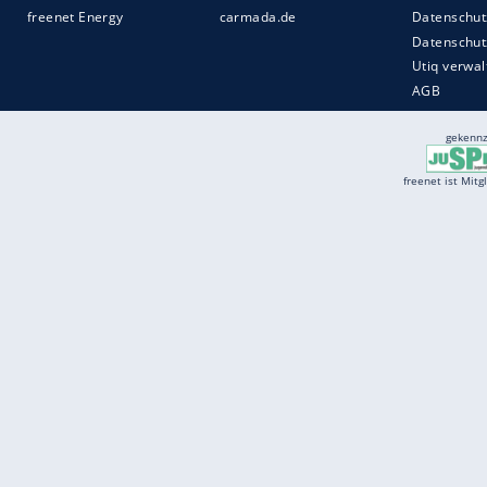
Services
Börse
Jobbörse
Spritpreis aktuell
Wetter
Ferientermine
Partnersuche
Online Angebote