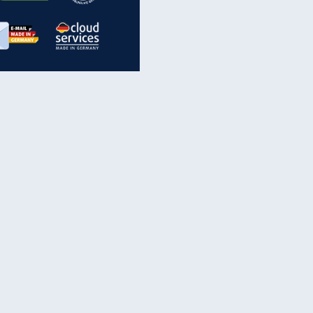
inanzen & Produkte
iscounter-Angebote
Online-Sicherheit
reenet Cloud
Ratenkredit
reenet Mail
Brutto-Netto-Rechner
reenet Webhosting
Rentenrechner
fz-Versicherung
TV-Vergleich