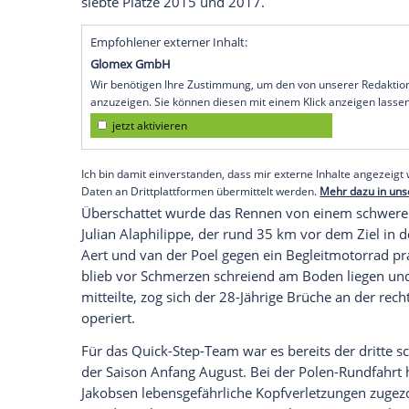
Köln
(SID) -
Radprofi
John Degenkolb
hat 
sein bestes Ergebnis bei einem der ganz w
erreicht. Beim Sieg des Niederländers M
nach
Oudenaarde
belegte der 31 Jahre a
und fuhr erstmals seit 2017 wieder in di
Der 25-jährige van der
Poel
(Alpecin-Feni
gegen seinen großen belgischen Rivalen 
folgenden Gruppe reichte
Degenkolbs
Kra
kämpfen. Beste Flandern-Ergebnisse des 
siebte Plätze 2015 und 2017.
Empfohlener externer Inhalt:
Glomex GmbH
Wir benötigen Ihre Zustimmung, um den von un
anzuzeigen. Sie können diesen mit einem Klick a
jetzt aktivieren