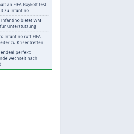
Aktuelle Ergebnisse, Tabellen
und Statistiken
Meistgelesen
"Infanti-No Go":
Pressestimmen zum Verbleib
des FIFA-Chefs
UEFA hält an FIFA-Boykott fest -
CAF hält zu Infantino