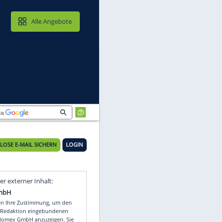
MAIL & CLOUD
Alle Angebote
KOSTENLOSE E-MAIL SICHERN
LOGIN
Video
Empfohlener externer Inhalt: