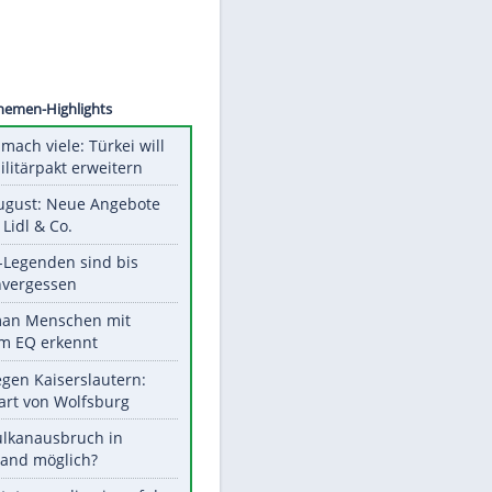
©
SID
Unsere Themen-Highlights
Aus drei mach viele: Türkei will
neuen Militärpakt erweitern
Ab 10. August: Neue Angebote
bei ALDI, Lidl & Co.