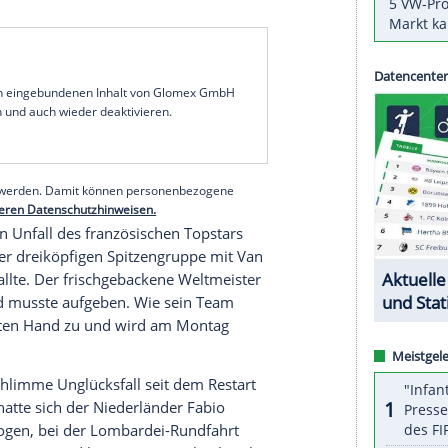
nach großem Kampf bei der Flandern-Rundfahrt
ichtigen Klassiker seit mehr als drei Jahren
athieu van der
Poel
über 243,3 km von
Antwerpen
lte Thüringer vom Team Lotto-Soudal Platz neun
e Top 10.
x) setzte sich am Sonntag in einem Zweiersprint
Wout Van Aert (Jumbo-Visma) durch. Im Spurt der
ft nicht mehr, um ernsthaft um Platz drei zu
früheren Paris-Roubaix-Siegers bleiben damit
serer Redaktion eingebundenen Inhalt von Glomex GmbH
nzeigen lassen und auch wieder deaktivieren.