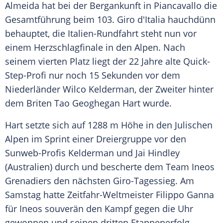
Almeida
hat bei der
Bergankunft
in
Piancavallo
die
Gesamtführung
beim 103.
Giro d'Italia
hauchdünn
behauptet, die
Italien-Rundfahrt
steht nun vor
einem Herzschlagfinale in den
Alpen
. Nach
seinem vierten Platz liegt der 22 Jahre alte Quick-
Step-Profi nur noch 15 Sekunden vor dem
Niederländer Wilco Kelderman, der Zweiter hinter
dem Briten
Tao Geoghegan
Hart wurde.
Hart setzte sich auf 1288 m Höhe in den Julischen
Alpen
im Sprint einer Dreiergruppe vor den
Sunweb-Profis Kelderman und
Jai Hindley
(Australien) durch und bescherte dem Team
Ineos
Grenadiers den nächsten Giro-Tagessieg. Am
Samstag hatte Zeitfahr-Weltmeister
Filippo Ganna
für
Ineos
souverän den Kampf gegen die Uhr
gewonnen und seinen dritten Etappenerfolg