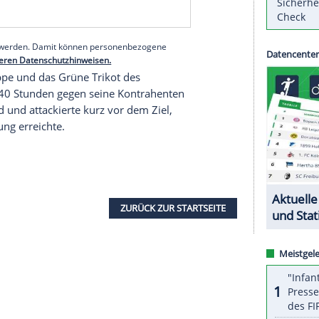
en letzten Kilometern war das Feld breit
chwierige Kurvenkombination vor der
 Sprintanfahrt war Deceuninck-Quick Step sehr
ahren, aber er war heute einfach der Schnellste."
serer Redaktion eingebundenen Inhalt von Glomex GmbH
nzeigen lassen und auch wieder deaktivieren.
halte angezeigt werden. Damit können personenbezogene
r dazu in unseren Datenschutzhinweisen.
e Schlussetappe und das Grüne Trikot des
h nach 4:27:40 Stunden gegen seine Kontrahenten