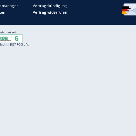
Entertainment
F
Cartoons
Spiele
D
Einbürgerungstest
Videos
f
Führerscheintest
Wissens-Quiz
f
Promi-Quiz
Witze
f
K
freenet