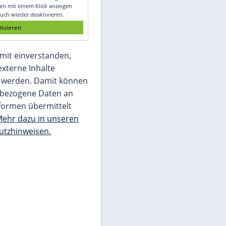
Glomex GmbH
Wir benötigen Ihre Zustimmung, um den
von unserer Redaktion eingebundenen
Inhalt von Glomex GmbH anzuzeigen. Sie
können diesen mit einem Klick anzeigen
lassen und auch wieder deaktivieren.
jetzt aktivieren
Ich bin damit einverstanden,
dass mir externe Inhalte
angezeigt werden. Damit können
personenbezogene Daten an
Drittplattformen übermittelt
werden.
Mehr dazu in unseren
Datenschutzhinweisen.