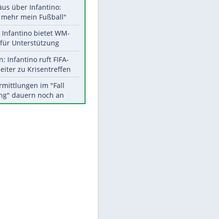
Aktuelle Ergebnisse, Tabellen
EITE
und Statistiken
Meistgelesen
"Infanti-No Go":
Pressestimmen zum Verbleib
des FIFA-Chefs
Matthäus über Infantino:
"Nicht mehr mein Fußball"