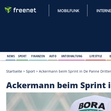
MOBILFUNK
NEWS
SPORT
FINANZEN
AUTO
UNTERHALTUNG
L
Startseite
>
Sport
>
Ackermann beim Sprint in De Pa
Ackermann beim Spri