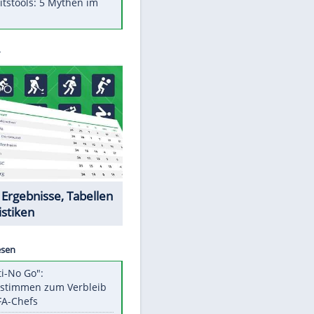
Was bei der Vogelfütterung
wirklich sinnvoll ist
"Infanti-No Go": Pressestimmen
zum Verbleib des FIFA-Chefs
Im Zeitraffer: Die Entwicklung
des Lenkrades
Lebensmittel, die nicht schlecht
werden
Sicherheitstools: 5 Mythen im
Check
Datencenter