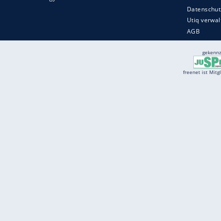
Services
Börse
Jobbörse
Spritpreis aktuell
Wetter
Ferientermine
Partnersuche
Online Angebote