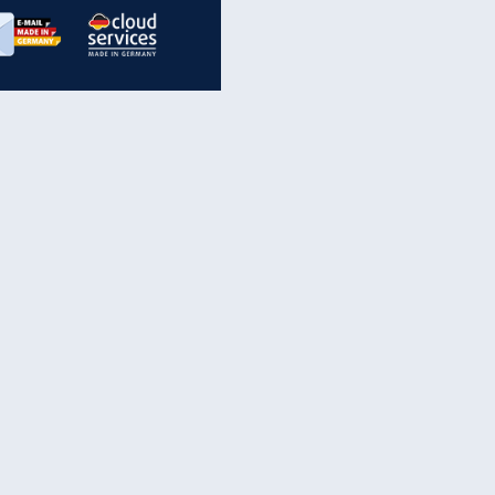
inanzen & Produkte
iscounter-Angebote
Online-Sicherheit
reenet Cloud
Ratenkredit
reenet Mail
Brutto-Netto-Rechner
reenet Webhosting
Rentenrechner
fz-Versicherung
TV-Vergleich