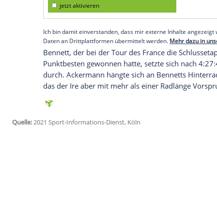
"Das Finale war ziemlich chaotisch. Auf d
aufgefächert, und dann kam noch eine s
Zielgeraden", sagte
Ackermann
: "In der
stark, und ich versuchte an
Sam
vorbeizuf
Empfohlener externer Inhalt:
Glomex GmbH
Wir benötigen Ihre Zustimmung, um den von un
anzuzeigen. Sie können diesen mit einem Klick a
jetzt aktivieren
Ich bin damit einverstanden, dass mir externe In
Daten an Drittplattformen übermittelt werden.
Meh
Bennett
, der bei der Tour des France di
Punktbesten gewonnen hatte, setzte sic