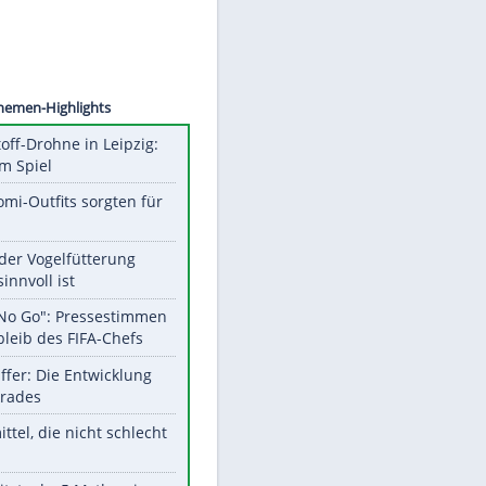
©
SID
Unsere Themen-Highlights
Sprengstoff-Drohne in Leipzig:
Semtex im Spiel
Diese Promi-Outfits sorgten für
Aufruhr!