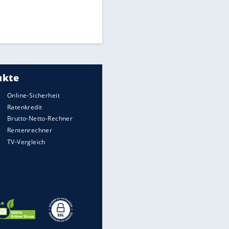
Times: Infantino bietet WM-
Finale für Unterstützung
Medien: Infantino ruft FIFA-
Mitarbeiter zu Krisentreffen
DFB: Ermittlungen im "Fall
Freigang" dauern noch an