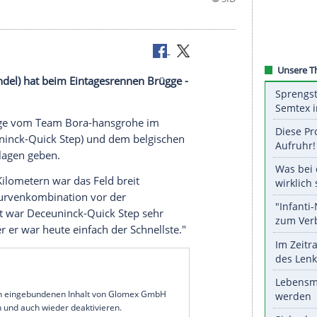
ermann
(
Kandel
) hat beim
Eintagesrennen
Brügge
-
der 27-Jährige vom Team Bora-hansgrohe im
nett
(Deceuninck-Quick Step) und dem belgischen
enix) geschlagen geben.