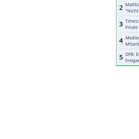
s Hinterrad und attackierte kurz vor dem Ziel,
änge Vorsprung erreichte.
ZURÜCK ZUR STARTS