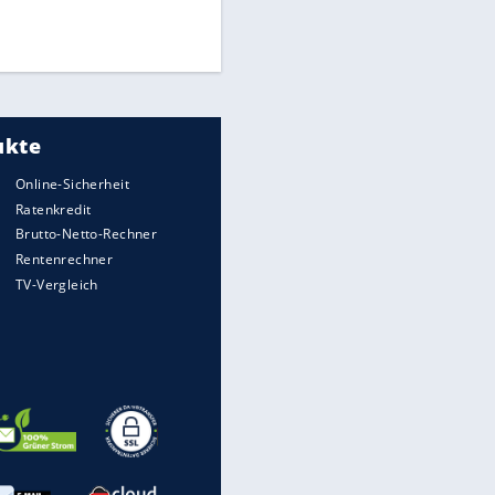
Mitarbeiter zu Krisentreffen
Die spektakulärsten Handball-
Bilder
DFB: Ermittlungen im "Fall
Freigang" dauern noch an