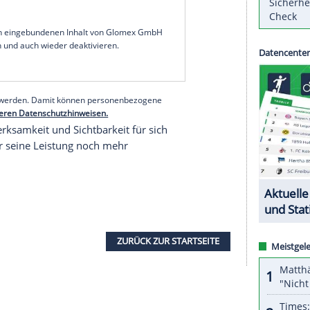
viel Mühe gibt, dass es innerhalb des
DFB
aber
ll
gibt und dass der
Frauenfußball
des Öfteren zu
in von
Bayern München
dem
Deutschlandfunk
.
iche Mehrwert anders als beim
Männerfußball
ion. "Ich denke, wenn man das Thema richtig
e an Beispielen aus dem Ausland zu sehen ist",
 die kontinuierliche Entwicklung der englischen
nternationale Stars in Scharen anlockt.
serer Redaktion eingebundenen Inhalt von Glomex GmbH
nzeigen lassen und auch wieder deaktivieren.