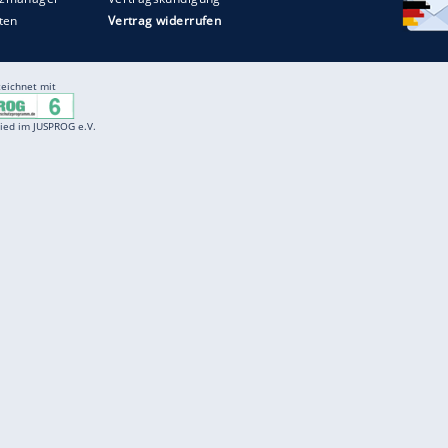
Entertainment
F
Cartoons
Spiele
D
Einbürgerungstest
Videos
f
Führerscheintest
Wissens-Quiz
f
Promi-Quiz
Witze
f
K
freenet
Kundenservice
Gender-Hinweis