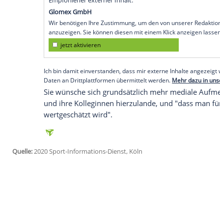
Köln
(SID) - "Ich weiß, dass der
DFB
sich 
auch klare Priorität für den
Männerfußba
kurz kommt", sagte die Mittelfeldspieler
Auch wenn der unmittelbare wirtschaftl
womöglich fehle, lohne sich die Investit
anpackt, kann sich da etwas aufbauen, wi
sagte die 26-Jährige auch mit Verweis auf
Women's Super League, die mittlerweile i
Empfohlener externer Inhalt:
Glomex GmbH
Wir benötigen Ihre Zustimmung, um den von un
anzuzeigen. Sie können diesen mit einem Klick a
jetzt aktivieren