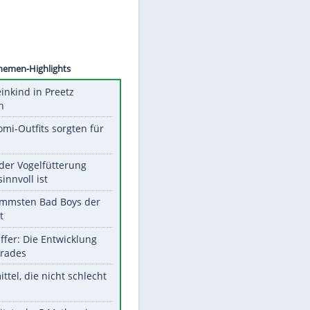
©
SID
Unsere Themen-Highlights
Totes Kleinkind in Preetz
gefunden
Diese Promi-Outfits sorgten für
Aufruhr!