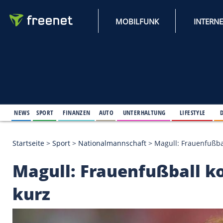
MOBILFUNK
NEWS
SPORT
FINANZEN
AUTO
UNTERHALTUNG
L
Startseite
>
Sport
>
Nationalmannschaft
>
Magull: 
Magull: Frauenfußba