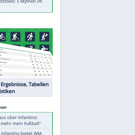
Was bei der Vogelfütterung
wirklich sinnvoll ist
Die schlimmsten Bad Boys der
Sportwelt
Im Zeitraffer: Die Entwicklung
des Lenkrades
Lebensmittel, die nicht schlecht
werden
Sicherheitstools: 5 Mythen im
Check
Datencenter