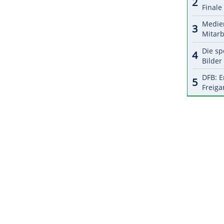
halte angezeigt werden. Damit können personenbezogene
r dazu in unseren Datenschutzhinweisen.
iale Aufmerksamkeit und Sichtbarkeit für sich
dass man für seine Leistung noch mehr
ZURÜCK ZUR STARTS