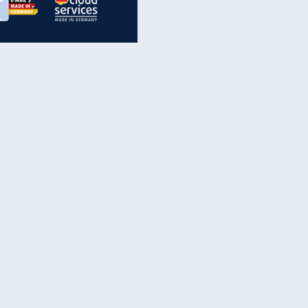
inanzen & Produkte
iscounter-Angebote
Online-Sicherheit
reenet Cloud
Ratenkredit
reenet Mail
Brutto-Netto-Rechner
reenet Webhosting
Rentenrechner
fz-Versicherung
TV-Vergleich