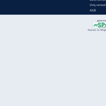
Services
Börse
Jobbörse
Spritpreis aktuell
Wetter
Ferientermine
Partnersuche
Online Angebote
freenet Mobilfunk
freenet Video