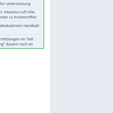
Aktuelle Ergebnisse, Tabellen
und Statistiken
EITE
Meistgelesen
Matthäus über Infantino:
"Nicht mehr mein Fußball"
Times: Infantino bietet WM-
Finale für Unterstützung
Medien: Infantino ruft FIFA-