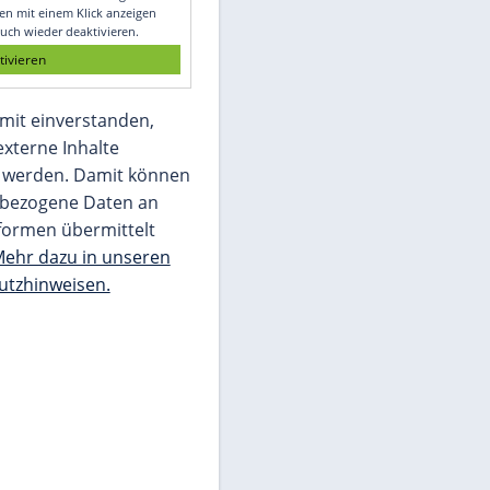
Glomex GmbH
Wir benötigen Ihre Zustimmung, um den
von unserer Redaktion eingebundenen
Inhalt von Glomex GmbH anzuzeigen. Sie
können diesen mit einem Klick anzeigen
lassen und auch wieder deaktivieren.
jetzt aktivieren
Ich bin damit einverstanden,
dass mir externe Inhalte
angezeigt werden. Damit können
personenbezogene Daten an
Drittplattformen übermittelt
werden.
Mehr dazu in unseren
Datenschutzhinweisen.