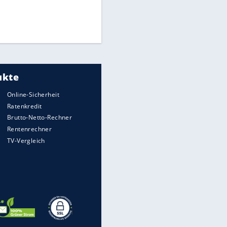
Medien: Infantino ruft FIFA-
Mitarbeiter zu Krisentreffen
DFB: Ermittlungen im "Fall
Freigang" dauern noch an
Die spektakulärsten Handball-
Bilder