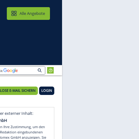
MAIL & CLOUD
Alle Angebote
KOSTENLOSE E-MAIL SICHERN
LOGIN
Video
Empfohlener externer Inhalt: