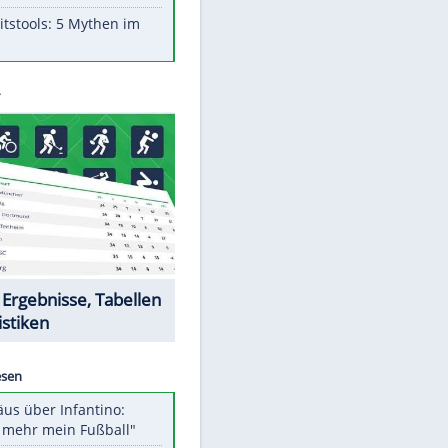
Aufruhr!
Was bei der Vogelfütterung
wirklich sinnvoll ist
Die schlimmsten Bad Boys der
Sportwelt
Im Zeitraffer: Die Entwicklung
des Lenkrades
Lebensmittel, die nicht schlecht
werden
Sicherheitstools: 5 Mythen im
Check
Datencenter