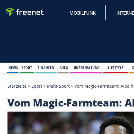
MOBILFUNK
NEWS
SPORT
FINANZEN
AUTO
UNTERHALTUNG
L
Startseite
>
Sport
>
Mehr Sport
>
Vom Magic-Farmtea
Vom Magic-Farmteam: