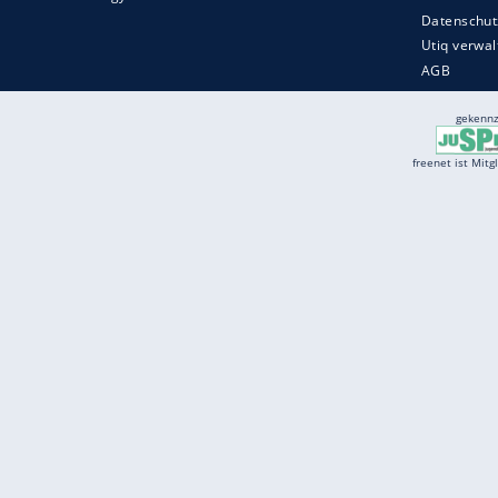
Services
Börse
Jobbörse
Spritpreis aktuell
Wetter
Ferientermine
Partnersuche
Online Angebote