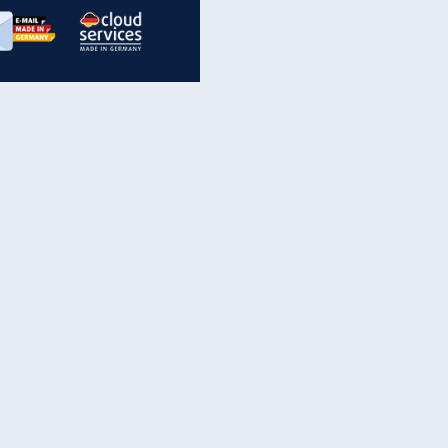
inanzen & Produkte
iscounter-Angebote
Online-Sicherheit
reenet Cloud
Ratenkredit
reenet Mail
Brutto-Netto-Rechner
reenet Webhosting
Rentenrechner
fz-Versicherung
TV-Vergleich