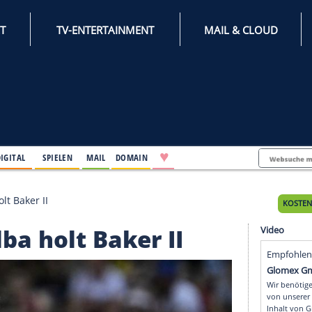
INTERNET
TV-ENTERTAINMENT
♥
IFESTYLE
DIGITAL
SPIELEN
MAIL
DOMAIN
m: Alba holt Baker II
 Alba holt Baker II