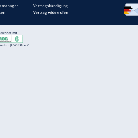
Entertainment
F
Cartoons
Spiele
D
Einbürgerungstest
Videos
f
Führerscheintest
Wissens-Quiz
f
Promi-Quiz
Witze
f
K
freenet