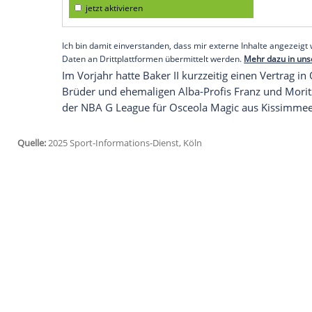
"Was Roberts
Persönlichkeit
und Skillset 
intelligenter und vielseitiger Spieler, d
wird und mit seinem guten Wurf gegneri
Sportdirektor
Himar Ojeda.
Empfohlener externer Inhalt:
Glomex GmbH
Wir benötigen Ihre Zustimmung, um den von un
anzuzeigen. Sie können diesen mit einem Klick a
jetzt aktivieren
Ich bin damit einverstanden, dass mir externe In
Daten an Drittplattformen übermittelt werden.
Meh
Im Vorjahr hatte Baker II kurzzeitig einen
Brüder
und ehemaligen Alba-Profis Fran