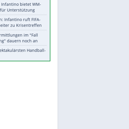
EITE
Aktuelle Ergebnisse, Tabellen
und Statistiken
Meistgelesen
Matthäus über Infantino:
"Nicht mehr mein Fußball"
Times: Infantino bietet WM-
Finale für Unterstützung