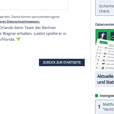
angeht, passt er hervorragend zu uns. Er ist ein
er unserem Frontcourt noch mehr Tiefe verleihen
sche Defensiven auseinanderziehen kann", sagte
serer Redaktion eingebundenen Inhalt von Glomex GmbH
nzeigen lassen und auch wieder deaktivieren.
halte angezeigt werden. Damit können personenbezogene
r dazu in unseren Datenschutzhinweisen.
 Vertrag in
Orlando
beim Team der Berliner
z und
Moritz Wagner
erhalten, zuletzt spielte er in