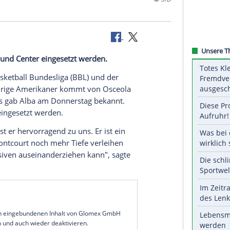
er Forward und Center eingesetzt werden.
on in der
Basketball Bundesliga
(
BBL
) und der
. Der 26-jährige
Amerikaner
kommt von
Osceola
o Magic
, das gab Alba am
Donnerstag
bekannt.
nd Center eingesetzt werden.