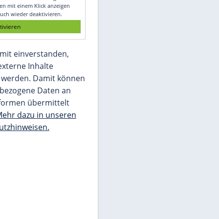
Glomex GmbH
Wir benötigen Ihre Zustimmung, um den
von unserer Redaktion eingebundenen
Inhalt von Glomex GmbH anzuzeigen. Sie
können diesen mit einem Klick anzeigen
lassen und auch wieder deaktivieren.
jetzt aktivieren
Ich bin damit einverstanden,
dass mir externe Inhalte
angezeigt werden. Damit können
personenbezogene Daten an
Drittplattformen übermittelt
werden.
Mehr dazu in unseren
Datenschutzhinweisen.