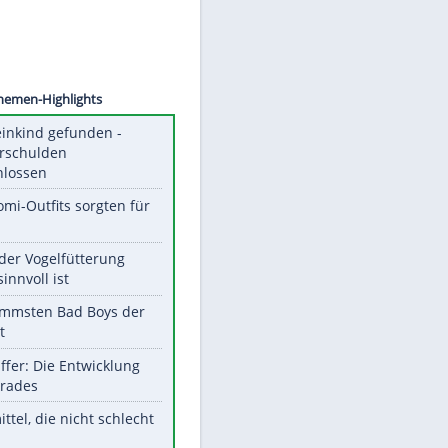
©
SID
Unsere Themen-Highlights
Totes Kleinkind gefunden -
Fremdverschulden
ausgeschlossen
Diese Promi-Outfits sorgten für