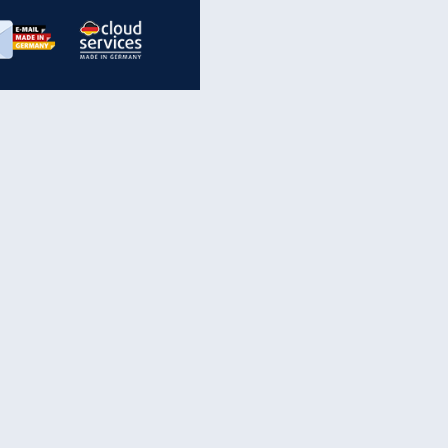
inanzen & Produkte
iscounter-Angebote
Online-Sicherheit
reenet Cloud
Ratenkredit
reenet Mail
Brutto-Netto-Rechner
reenet Webhosting
Rentenrechner
fz-Versicherung
TV-Vergleich