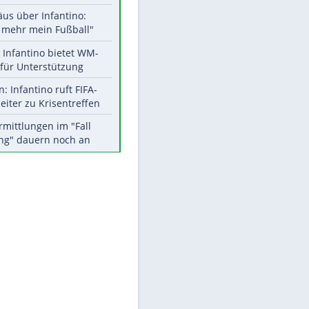
Aktuelle Ergebnisse, Tabellen
und Statistiken
EITE
Meistgelesen
"Infanti-No Go":
Pressestimmen zum Verbleib
des FIFA-Chefs
Matthäus über Infantino:
"Nicht mehr mein Fußball"