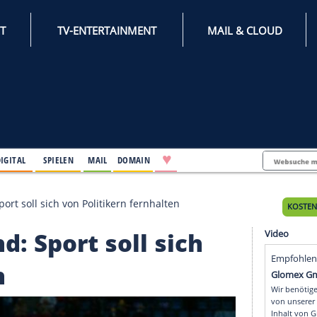
INTERNET
TV-ENTERTAINMENT
♥
IFESTYLE
DIGITAL
SPIELEN
MAIL
DOMAIN
chland: Sport soll sich von Politikern fernhalten
land: Sport soll sich