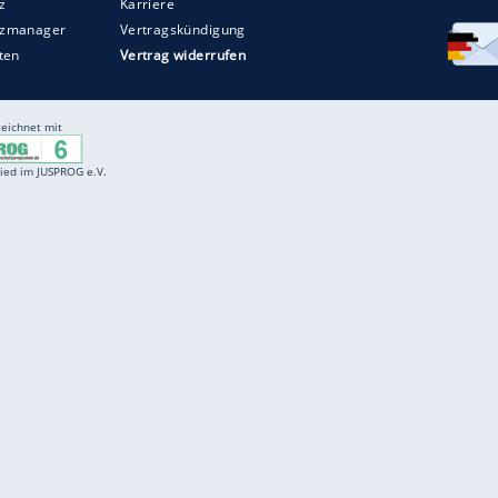
Entertainment
F
Cartoons
Spiele
D
Einbürgerungstest
Videos
f
Führerscheintest
Wissens-Quiz
f
Promi-Quiz
Witze
f
K
freenet