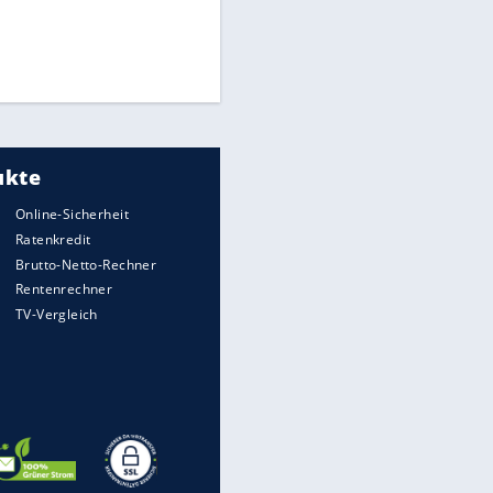
Times: Infantino bietet WM-
Finale für Unterstützung
Medien: Infantino ruft FIFA-
Mitarbeiter zu Krisentreffen
DFB: Ermittlungen im "Fall
Freigang" dauern noch an