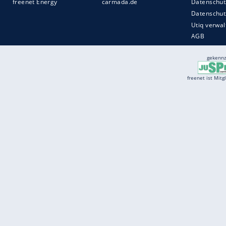
Services
Börse
Jobbörse
Spritpreis aktuell
Wetter
Ferientermine
Partnersuche
Online Angebote