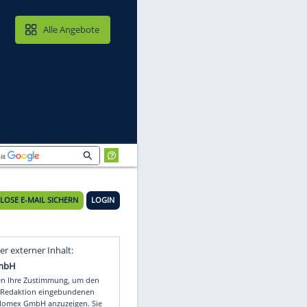
MAIL & CLOUD
Alle Angebote
KOSTENLOSE E-MAIL SICHERN
LOGIN
Video
Empfohlener externer Inhalt: