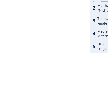
halte angezeigt werden. Damit können personenbezogene
r dazu in unseren Datenschutzhinweisen.
beinahe flächendeckenden
Ausschluss
von
gleich die späte
Kehrtwende
des Internationalen
m Bann: "Sie zeigt die völlige politische
 Sport", sagte Schenk.
ZURÜCK ZUR STARTS