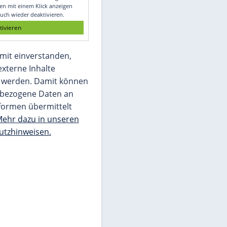
Glomex GmbH
Wir benötigen Ihre Zustimmung, um den
von unserer Redaktion eingebundenen
Inhalt von Glomex GmbH anzuzeigen. Sie
können diesen mit einem Klick anzeigen
lassen und auch wieder deaktivieren.
jetzt aktivieren
Ich bin damit einverstanden,
dass mir externe Inhalte
angezeigt werden. Damit können
personenbezogene Daten an
Drittplattformen übermittelt
werden.
Mehr dazu in unseren
Datenschutzhinweisen.