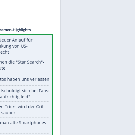
©
SID
Unsere Themen-Highlights
Trump: Neuer Anlauf für
Beschränkung von US-
Geburtsrecht
Das machen die "Star Search"-