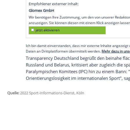
Ruhm
der Politiker zu sonnen. "Es darf
geben, keine führenden Politiker in Spo
politische Nähe und Abglanz von der Mac
Mitteilung der Anti-Korruptions-Organisa
Satzungen und sonstige Regelungen müss
Komplizenschaft und
Instrumentalisieru
auszuschließen". Zudem seien auf allen
entwickeln und umzusetzen.
Empfohlener externer Inhalt:
Glomex GmbH
Wir benötigen Ihre Zustimmung, um den von un
anzuzeigen. Sie können diesen mit einem Klick a
jetzt aktivieren