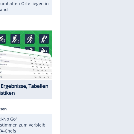
Stars heute
Diese Autos haben uns verlassen
Reese entschuldigt sich bei Fans:
"Tut mir aufrichtig leid"
Mit diesen Tricks wird der Grill
ruckzuck sauber
So nutzt man alte Smartphones
sinnvoll
Diese traumhaften Orte liegen in
Deutschland
Datencenter