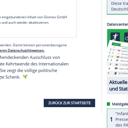
 keine wechselseitigen Ordensverleihungen mehr
rtfunktionen und schon gar kein Buhlen um
ht", sagte Expertin
Sylvia Schenk
in einer
tion am Freitag.
ten klare Vorgaben machen, "um eine politische
ng
von Sportorganisationen und -veranstaltungen
 Ebenen des Sports Menschenrechtskonzepte zu
serer Redaktion eingebundenen Inhalt von Glomex GmbH
nzeigen lassen und auch wieder deaktivieren.