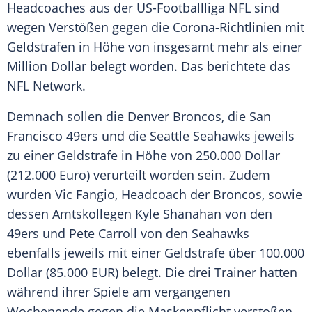
Headcoaches aus der US-Footballliga
NFL
sind
wegen Verstößen gegen die Corona-Richtlinien mit
Geldstrafen
in Höhe von insgesamt mehr als einer
Million Dollar belegt worden. Das berichtete das
NFL
Network.
Demnach sollen die
Denver Broncos
, die
San
Francisco 49ers
und die
Seattle Seahawks
jeweils
zu einer
Geldstrafe
in Höhe von 250.000 Dollar
(212.000 Euro) verurteilt worden sein. Zudem
wurden
Vic Fangio
, Headcoach der Broncos, sowie
dessen Amtskollegen Kyle Shanahan von den
49ers und Pete Carroll von den Seahawks
ebenfalls jeweils mit einer
Geldstrafe
über 100.000
Dollar (85.000 EUR) belegt. Die drei Trainer hatten
während ihrer Spiele am vergangenen
Wochenende gegen die Maskenpflicht verstoßen.