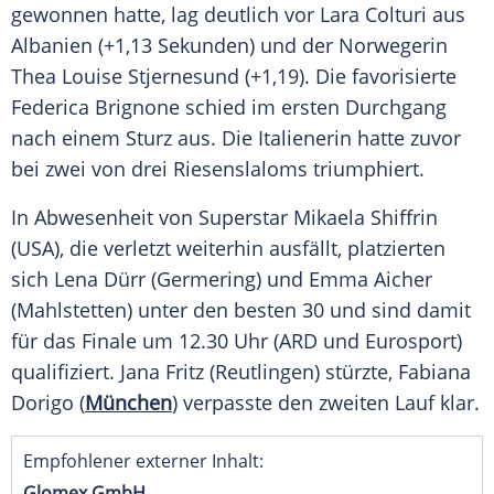
gewonnen hatte, lag deutlich vor
Lara Colturi
aus
Albanien
(+1,13 Sekunden) und der Norwegerin
Thea Louise Stjernesund (+1,19). Die favorisierte
Federica Brignone
schied im ersten Durchgang
nach einem Sturz aus. Die Italienerin hatte zuvor
bei zwei von drei
Riesenslaloms
triumphiert.
In
Abwesenheit
von
Superstar
Mikaela Shiffrin
(USA), die verletzt weiterhin ausfällt, platzierten
sich
Lena Dürr
(
Germering
) und
Emma Aicher
(Mahlstetten) unter den besten 30 und sind damit
für das
Finale
um 12.30 Uhr (ARD und Eurosport)
qualifiziert. Jana Fritz (
Reutlingen
) stürzte,
Fabiana
Dorigo
(
München
) verpasste den zweiten Lauf klar.
Empfohlener externer Inhalt:
Glomex GmbH