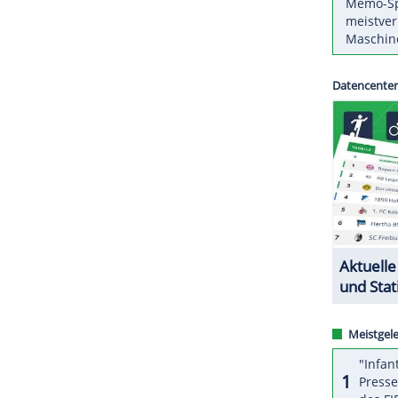
tsche Kanu-Verband (
DKV
) am Sonntag bekannt.
ch sehr gereizt", sagte
Pohlen
und ergänzte:
hen Spielen."
ZURÜCK ZUR STARTS