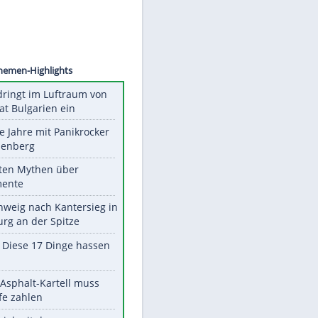
©
SID
Unsere Themen-Highlights
Drohne dringt im Luftraum von
Nato-Staat Bulgarien ein
Durch die Jahre mit Panikrocker
Udo Lindenberg