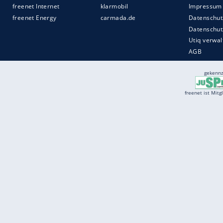
Services
Börse
Jobbörse
Spritpreis aktuell
Wetter
Ferientermine
Partnersuche