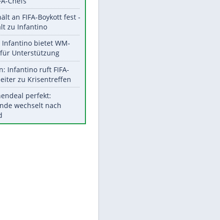
Aktuelle Ergebnisse, Tabellen
und Statistiken
Meistgelesen
"Infanti-No Go":
Pressestimmen zum Verbleib
des FIFA-Chefs
UEFA hält an FIFA-Boykott fest -
CAF hält zu Infantino