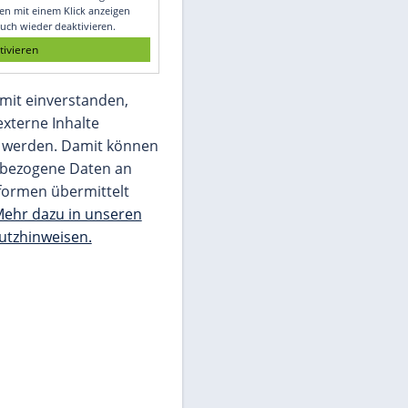
Glomex GmbH
Wir benötigen Ihre Zustimmung, um den
von unserer Redaktion eingebundenen
Inhalt von Glomex GmbH anzuzeigen. Sie
können diesen mit einem Klick anzeigen
lassen und auch wieder deaktivieren.
jetzt aktivieren
Ich bin damit einverstanden,
dass mir externe Inhalte
angezeigt werden. Damit können
personenbezogene Daten an
Drittplattformen übermittelt
werden.
Mehr dazu in unseren
Datenschutzhinweisen.