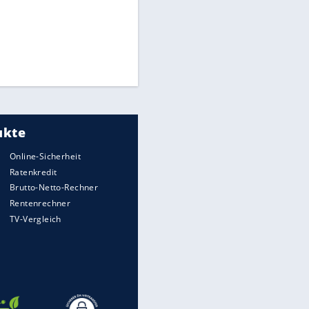
Times: Infantino bietet WM-
Finale für Unterstützung
Medien: Infantino ruft FIFA-
Mitarbeiter zu Krisentreffen
Millionendeal perfekt:
Diomande wechselt nach
Madrid