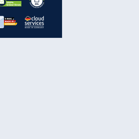
inanzen & Produkte
iscounter-Angebote
Online-Sicherheit
reenet Cloud
Ratenkredit
reenet Mail
Brutto-Netto-Rechner
reenet Webhosting
Rentenrechner
fz-Versicherung
TV-Vergleich