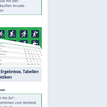
Die größten Mythen über
Medikamente
Braunschweig nach Kantersieg in
Magdeburg an der Spitze
Vorsicht: Diese 17 Dinge hassen
Katzen
Illegales Asphalt-Kartell muss
EITE
Mio-Strafe zahlen
Memo-Spiel mit den
meistverkauften Arcade-
Maschinen
Datencenter