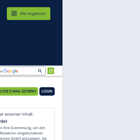
MAIL & CLOUD
Alle Angebote
KOSTENLOSE E-MAIL SICHERN
LOGIN
Video
Empfohlener externer Inhalt: