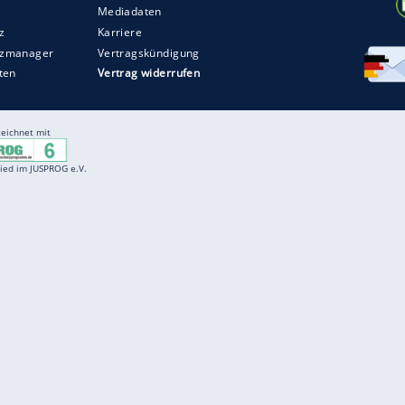
Entertainment
F
Cartoons
Spiele
D
Einbürgerungstest
Videos
f
Führerscheintest
Wissens-Quiz
f
Promi-Quiz
Witze
f
K