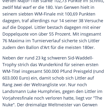
vierten Major-Titel starke 102,73 Punkte im Schnitt,
zwölf Mal warf er die 180. Van Gerwen hielt in
seinem siebten WM-Finale mit 100,69 Punkten
dagegen, traf allerdings nur 14 seiner 38 Versuche
auf die
Doppel
. Littler bestach dagegen mit einer
Doppelquote von über 55 Prozent. Mit insgesamt
76 Maxima im
Turnierverlauf
sicherte sich Littler
zudem den Ballon d'Art für die meisten 180er.
Neben der rund 23 kg schweren Sid-Waddell-
Trophy strich das Wunderkind für seinen ersten
WM-Titel insgesamt 500.000 Pfund Preisgeld (rund
603.000 Euro) ein, damit schob sich Littler auf
Rang zwei der
Weltrangliste
vor. Nur noch
Landsmann
Luke Humphries
, gegen den Littler im
Vorjahresfinale
noch verloren hatte, liegt vor "The
Nuke". Der dreimalige
Weltmeister
van Gerwen