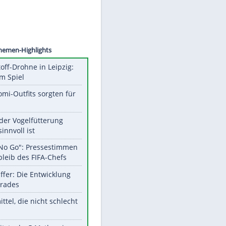
©
SID
Unsere Themen-Highlights
Sprengstoff-Drohne in Leipzig:
Semtex im Spiel
Diese Promi-Outfits sorgten für
Aufruhr!