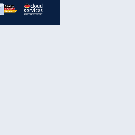
inanzen & Produkte
iscounter-Angebote
Online-Sicherheit
reenet Cloud
Ratenkredit
reenet Mail
Brutto-Netto-Rechner
reenet Webhosting
Rentenrechner
fz-Versicherung
TV-Vergleich