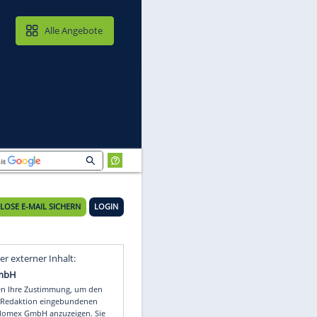
MAIL & CLOUD
Alle Angebote
KOSTENLOSE E-MAIL SICHERN
LOGIN
Video
Empfohlener externer Inhalt: