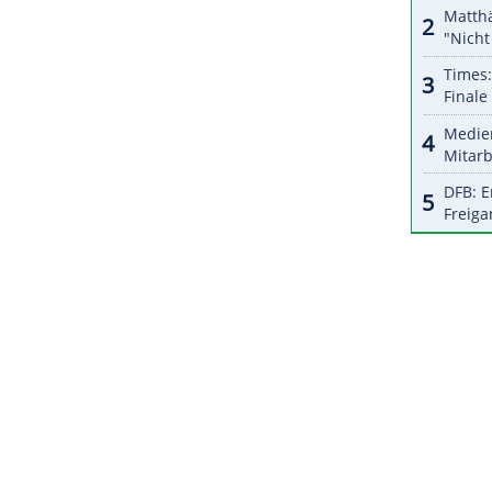
hsmaliger Weltmeister auf der Bahn, hatte sich
 spezialisiert. Zuletzt war über einen Start des
Doha
spekuliert worden. Ein Start beim
des Klimas in Katar um Mitternacht (Ortszeit)
ZURÜCK ZUR STARTS