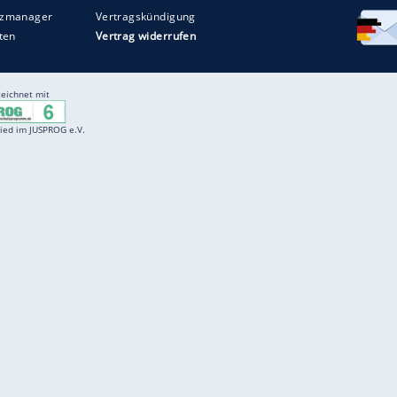
Entertainment
F
Cartoons
Spiele
D
Einbürgerungstest
Videos
f
Führerscheintest
Wissens-Quiz
f
Promi-Quiz
Witze
f
K
freenet