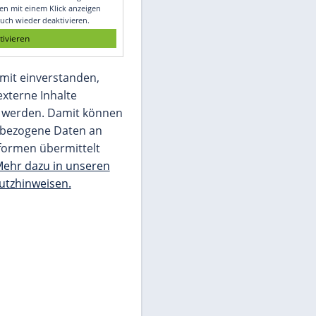
Glomex GmbH
Wir benötigen Ihre Zustimmung, um den
von unserer Redaktion eingebundenen
Inhalt von Glomex GmbH anzuzeigen. Sie
können diesen mit einem Klick anzeigen
lassen und auch wieder deaktivieren.
jetzt aktivieren
Ich bin damit einverstanden,
dass mir externe Inhalte
angezeigt werden. Damit können
personenbezogene Daten an
Drittplattformen übermittelt
werden.
Mehr dazu in unseren
Datenschutzhinweisen.