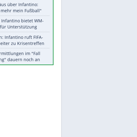
Aktuelle Ergebnisse, Tabellen
und Statistiken
Meistgelesen
EITE
"Infanti-No Go":
Pressestimmen zum Verbleib
des FIFA-Chefs
Matthäus über Infantino:
"Nicht mehr mein Fußball"