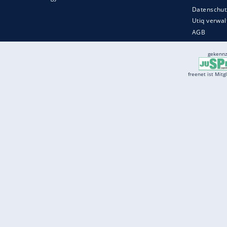
Services
Börse
Jobbörse
Spritpreis aktuell
Wetter
Ferientermine
Partnersuche
Online Angebote