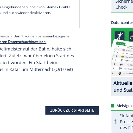
 Der 36-Jährige wird am 13. Oktober in der
Windy
ei Jahre nach seinem Abschied vom Stadionsport
September bis 6. Oktober) über 10.000 m zu
anz besonderer für mich, denn es war mein erster
it europäischem und britischem Rekord", sagte
aßen von
Chicago
zurückzukehren."
serer Redaktion eingebundenen Inhalt von Glomex GmbH
nzeigen lassen und auch wieder deaktivieren.
halte angezeigt werden. Damit können personenbezogene
r dazu in unseren Datenschutzhinweisen.