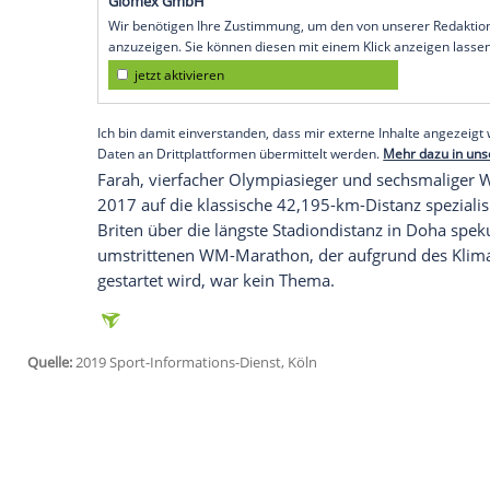
London
(SID) - Der britische Star-Läufer
City
seinen Titel verteidigen, anstatt zw
ein Comeback bei der WM in
Doha
(27. 
feiern.
"Der Sieg in
Chicago
im Vorjahr war ein g
Sieg bei einem Major-Marathon, zudem m
Farah
: "Ich freue mich, 2019 auf die Str
Empfohlener externer Inhalt:
Glomex GmbH
Wir benötigen Ihre Zustimmung, um den von un
anzuzeigen. Sie können diesen mit einem Klick a
jetzt aktivieren
Ich bin damit einverstanden, dass mir externe In
Daten an Drittplattformen übermittelt werden.
Meh