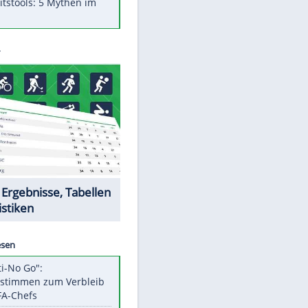
Was bei der Vogelfütterung
wirklich sinnvoll ist
"Infanti-No Go": Pressestimmen
zum Verbleib des FIFA-Chefs
Im Zeitraffer: Die Entwicklung
des Lenkrades
Lebensmittel, die nicht schlecht
werden
Sicherheitstools: 5 Mythen im
Check
Datencenter