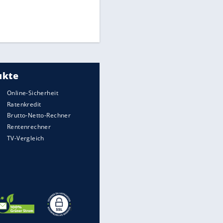
Times: Infantino bietet WM-
Finale für Unterstützung
Medien: Infantino ruft FIFA-
Mitarbeiter zu Krisentreffen
DFB: Ermittlungen im "Fall
Freigang" dauern noch an