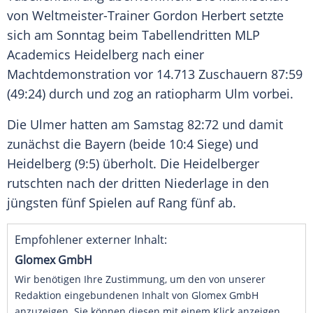
von Weltmeister-Trainer
Gordon Herbert
setzte
sich am
Sonntag
beim Tabellendritten MLP
Academics
Heidelberg
nach einer
Machtdemonstration
vor 14.713
Zuschauern
87:59
(49:24) durch und zog an
ratiopharm
Ulm vorbei.
Die Ulmer hatten am
Samstag
82:72 und damit
zunächst die
Bayern
(beide 10:4 Siege) und
Heidelberg
(9:5) überholt. Die Heidelberger
rutschten nach der dritten Niederlage in den
jüngsten fünf Spielen auf Rang fünf ab.
Empfohlener externer Inhalt:
Glomex GmbH
Wir benötigen Ihre Zustimmung, um den von unserer
Redaktion eingebundenen Inhalt von Glomex GmbH
anzuzeigen. Sie können diesen mit einem Klick anzeigen