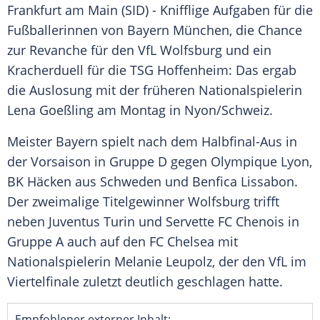
Frankfurt am Main (SID) - Knifflige Aufgaben für die
Fußballerinnen von
Bayern München
, die Chance
zur Revanche für den
VfL Wolfsburg
und ein
Kracherduell
für die
TSG Hoffenheim
: Das ergab
die Auslosung mit der früheren
Nationalspielerin
Lena Goeßling
am Montag in
Nyon
/
Schweiz
.
Meister
Bayern
spielt nach dem Halbfinal-Aus in
der Vorsaison in Gruppe D gegen
Olympique Lyon
,
BK Häcken aus Schweden und
Benfica Lissabon
.
Der zweimalige Titelgewinner
Wolfsburg
trifft
neben
Juventus Turin
und
Servette
FC Chenois
in
Gruppe A auch auf den
FC Chelsea
mit
Nationalspielerin
Melanie Leupolz
, der den VfL im
Viertelfinale
zuletzt deutlich geschlagen hatte.
Empfohlener externer Inhalt: