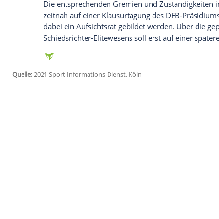
Ich bin damit einverstanden, dass mir externe In
Daten an Drittplattformen übermittelt werden.
Meh
Dies solle gelingen, indem durch eine str
ideellen Aufgaben und den wirtschaftlic
geschaffen wird. "Diese notwendigen V
Zukunft des Verbandes", sagte
Generalse
Betroffene Geschäftsbetriebe sind nebe
Männer und Frauen, die DFB-Pokalwettbew
und zweite Frauen-Bundesliga, die Junio
Entwicklungsbereichs DFB-Akademie. De
Ausgliederung
war bereits im September
worden.
Die entsprechenden Gremien und Zustän
zeitnah auf einer
Klausurtagung
des DFB-
dabei ein
Aufsichtsrat
gebildet werden. Ü