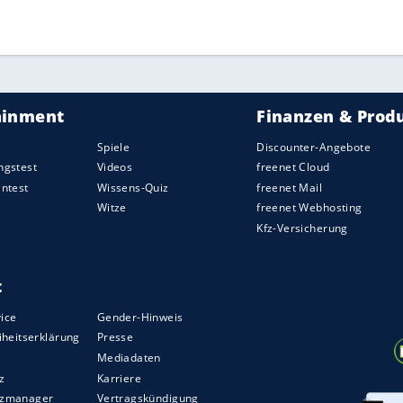
einer späteren
Präsidiumssitzung
beraten werden.
ZURÜCK ZUR STARTS