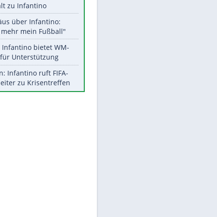
Aktuelle Ergebnisse, Tabellen
und Statistiken
Meistgelesen
"Infanti-No Go":
Pressestimmen zum Verbleib
des FIFA-Chefs
UEFA hält an FIFA-Boykott fest -
CAF hält zu Infantino
Matthäus über Infantino:
"Nicht mehr mein Fußball"