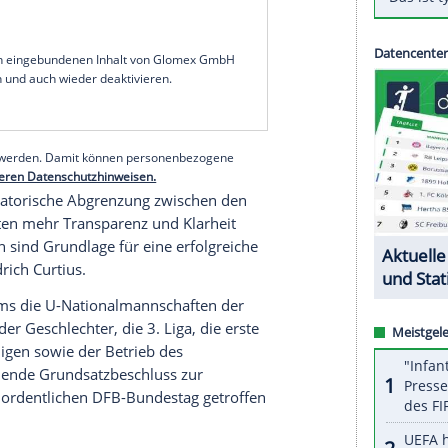
nalmannschaften
ausgliedern. Dies entschied das
ören die A-Teams der Männer und Frauen zu den
trieben innerhalb des Verbandes, die im Wege der
e
Tochtergesellschaft
übergehen sollen.
legt für klarere Strukturen, für die Enthaftung
B
e.V. und letztlich für eine stabile Zukunft des
DFB
tzmeister
Stephan Osnabrügge
. Es gehe mit
siken abzusichern und zukunftsfähig zu machen".
serer Redaktion eingebundenen Inhalt von Glomex GmbH
nzeigen lassen und auch wieder deaktivieren.