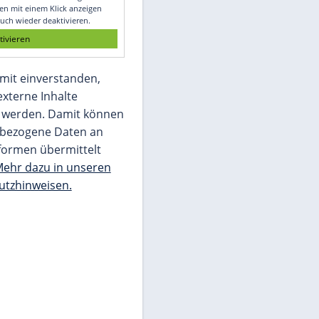
Glomex GmbH
Wir benötigen Ihre Zustimmung, um den
von unserer Redaktion eingebundenen
Inhalt von Glomex GmbH anzuzeigen. Sie
können diesen mit einem Klick anzeigen
lassen und auch wieder deaktivieren.
jetzt aktivieren
Ich bin damit einverstanden,
dass mir externe Inhalte
angezeigt werden. Damit können
personenbezogene Daten an
Drittplattformen übermittelt
werden.
Mehr dazu in unseren
Datenschutzhinweisen.