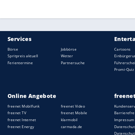
Schiedsrichter-Elitewesens soll erst auf 
Quelle:
2021 Sport-Informations-Dienst, Köln