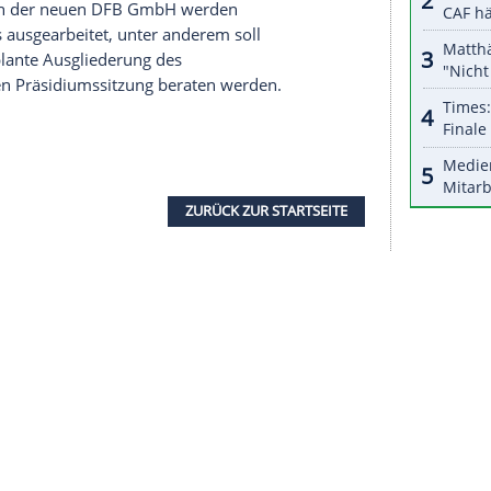
halte angezeigt werden. Damit können personenbezogene
r dazu in unseren Datenschutzhinweisen.
ikte organisatorische
Abgrenzung
zwischen den
hen Tätigkeiten mehr
Transparenz
und
Klarheit
eränderungen sind
Grundlage
für eine erfolgreiche
kretär
Friedrich Curtius
.
n den A-Teams die U-Nationalmannschaften der
erbe beider Geschlechter, die 3. Liga, die erste
ren-Bundesligen sowie der Betrieb des
r entsprechende Grundsatzbeschluss zur
 2019 vom ordentlichen DFB-Bundestag getroffen
digkeiten in der neuen
DFB
GmbH werden
Präsidiums ausgearbeitet, unter anderem soll
ber die geplante
Ausgliederung
des