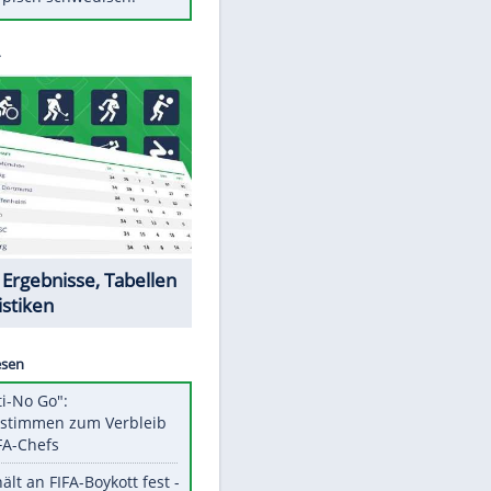
Diese Autos haben uns verlassen
Klose vor Saisonstart: "Ab
Sonntag ist Druck da"
Mit diesen Tricks wird der Grill
ruckzuck sauber
So nutzt man alte Smartphones
sinnvoll
Das ist typisch schwedisch!
Datencenter