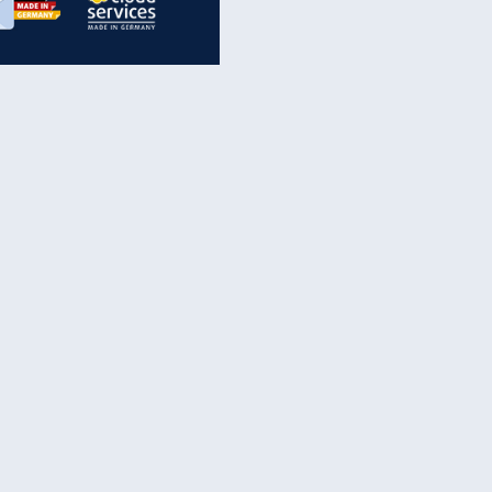
inanzen & Produkte
iscounter-Angebote
Online-Sicherheit
reenet Cloud
Ratenkredit
reenet Mail
Brutto-Netto-Rechner
reenet Webhosting
Rentenrechner
fz-Versicherung
TV-Vergleich