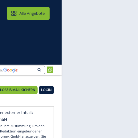
MAIL & CLOUD
Alle Angebote
KOSTENLOSE E-MAIL SICHERN
LOGIN
Video
Empfohlener externer Inhalt: