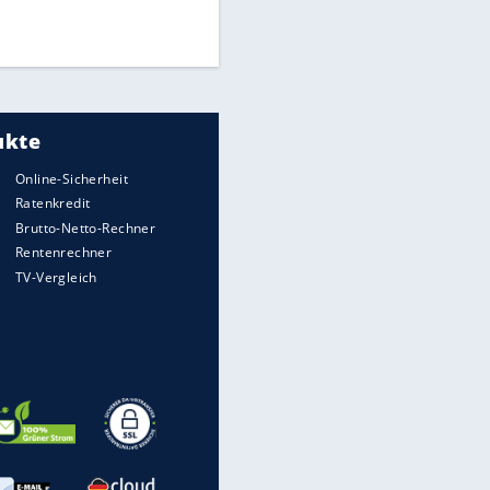
Times: Infantino bietet WM-
Finale für Unterstützung
Medien: Infantino ruft FIFA-
Mitarbeiter zu Krisentreffen
EITE