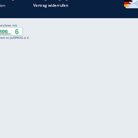
Entertainment
F
Cartoons
Spiele
D
Einbürgerungstest
Videos
f
Führerscheintest
Wissens-Quiz
f
Promi-Quiz
Witze
f
K
freenet
Kundenservice
Gender-Hinweis