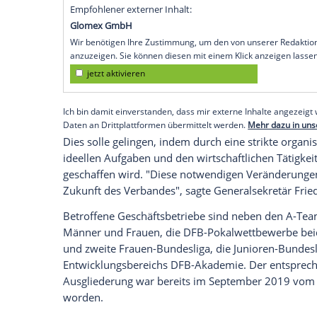
Umstrukturierungsprozesses
seine
Natio
DFB-Präsidium am Freitag. Demnach geh
operativen wirtschaftlichen Geschäftsbe
Verpachtung zum 1. Januar 2022 an ein
"Mit dem Beschluss haben wir die Basis ge
aller Organe und Organvertreter des
DF
nach modernen Maßstäben", sagte Scha
diesem Schritt darum, den
DFB
"gegen Ri
Empfohlener externer Inhalt:
Glomex GmbH
Wir benötigen Ihre Zustimmung, um den von un
anzuzeigen. Sie können diesen mit einem Klick a
jetzt aktivieren