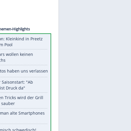
©
SID
Unsere Themen-Highlights
Obduktion: Kleinkind in Preetz
ertrank im Pool
Diese Stars wollen keinen
Nachwuchs