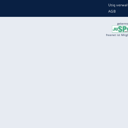
Services
Börse
Jobbörse
Spritpreis aktuell
Wetter
Ferientermine
Partnersuche
Online Angebote
freenet Mobilfunk
freenet Video