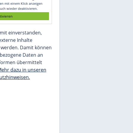
Glomex GmbH
Wir benötigen Ihre Zustimmung, um den
von unserer Redaktion eingebundenen
Inhalt von Glomex GmbH anzuzeigen. Sie
können diesen mit einem Klick anzeigen
lassen und auch wieder deaktivieren.
jetzt aktivieren
Ich bin damit einverstanden,
dass mir externe Inhalte
angezeigt werden. Damit können
personenbezogene Daten an
Drittplattformen übermittelt
werden.
Mehr dazu in unseren
Datenschutzhinweisen.