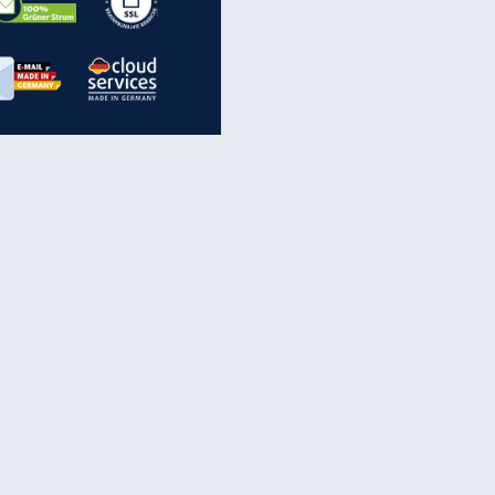
inanzen & Produkte
iscounter-Angebote
Online-Sicherheit
reenet Cloud
Ratenkredit
reenet Mail
Brutto-Netto-Rechner
reenet Webhosting
Rentenrechner
fz-Versicherung
TV-Vergleich