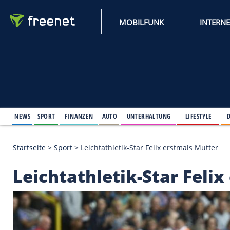
MOBILFUNK
NEWS
SPORT
FINANZEN
AUTO
UNTERHALTUNG
L
Startseite
>
Sport
>
Leichtathletik-Star Felix erstma
Leichtathletik-Star 