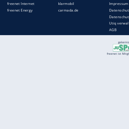
Services
Börse
Jobbörse
Spritpreis aktuell
Wetter
Ferientermine
Partnersuche