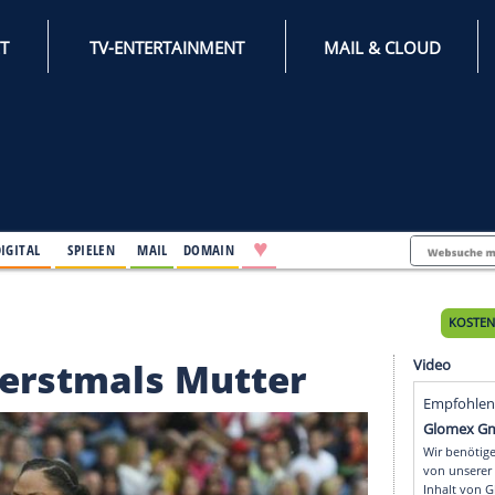
INTERNET
TV-ENTERTAINMENT
♥
IFESTYLE
DIGITAL
SPIELEN
MAIL
DOMAIN
ls Mutter
Felix erstmals Mutter