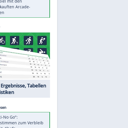
Die größten Mythen über
Medikamente
Braunschweig nach Kantersieg in
Magdeburg an der Spitze
Vorsicht: Diese 17 Dinge hassen
Katzen
Illegales Asphalt-Kartell muss
Mio-Strafe zahlen
Memo-Spiel mit den
meistverkauften Arcade-
EITE
Maschinen
Datencenter