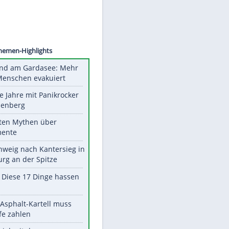
©
SID
Unsere Themen-Highlights
Waldbrand am Gardasee: Mehr
als 200 Menschen evakuiert
Durch die Jahre mit Panikrocker
Udo Lindenberg