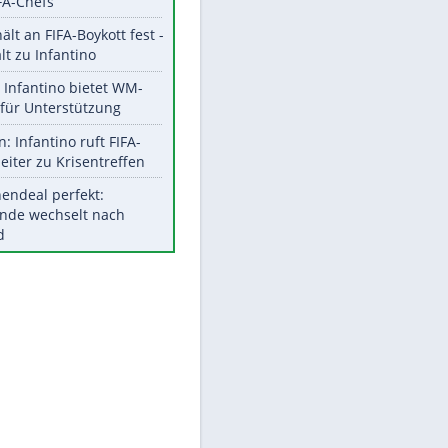
Aktuelle Ergebnisse, Tabellen
und Statistiken
Meistgelesen
"Infanti-No Go":
Pressestimmen zum Verbleib
des FIFA-Chefs
UEFA hält an FIFA-Boykott fest -
CAF hält zu Infantino