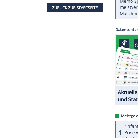
it Komplikationen zu kämpfen, das Mädchen
andelt werden: "Aber es geht ihr gut und ich bin
nf weitere Medaillen - und ist damit sogar
lt. Der zurückgetretene Sprinter hat ebenfalls
Medaillen gewonnen.
ZURÜCK ZUR STARTS