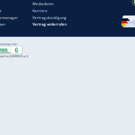
Entertainment
F
Cartoons
Spiele
D
Einbürgerungstest
Videos
f
Führerscheintest
Wissens-Quiz
f
Promi-Quiz
Witze
f
K