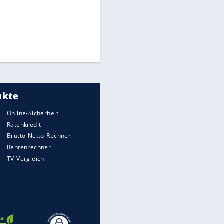
Times: Infantino bietet WM-
Finale für Unterstützung
Medien: Infantino ruft FIFA-
Mitarbeiter zu Krisentreffen
Millionendeal perfekt:
Diomande wechselt nach
Madrid