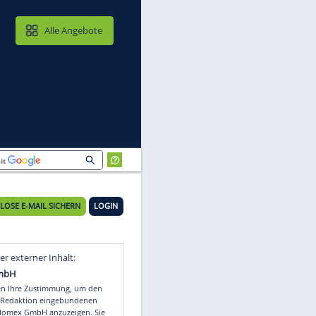
MAIL & CLOUD
Alle Angebote
KOSTENLOSE E-MAIL SICHERN
LOGIN
Video
Empfohlener externer Inhalt: