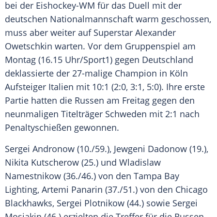
bei der Eishockey-WM für das
Duell
mit der
deutschen Nationalmannschaft warm geschossen,
muss aber weiter auf Superstar
Alexander
Owetschkin
warten. Vor dem Gruppenspiel am
Montag (16.15 Uhr/Sport1) gegen
Deutschland
deklassierte der 27-malige Champion in
Köln
Aufsteiger Italien mit 10:1 (2:0, 3:1, 5:0). Ihre erste
Partie hatten die Russen am Freitag gegen den
neunmaligen Titelträger Schweden mit 2:1 nach
Penaltyschießen gewonnen.
Sergei Andronow
(10./59.),
Jewgeni Dadonow
(19.),
Nikita Kutscherow (25.) und Wladislaw
Namestnikow (36./46.) von den
Tampa
Bay
Lighting,
Artemi Panarin
(37./51.) von den
Chicago
Blackhawks
, Sergei Plotnikow (44.) sowie
Sergei
Mosjakin
(46.) erzielten die Treffer für die Russen.