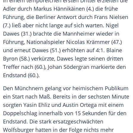
In einem temporeichen ersten Drittel erzielten die
Adler
durch Markus Hännikäinen (4.) die frühe
Führung, die Berliner Antwort durch
Frans Nielsen
(7.) ließ aber nicht lange auf sich warten.
Nigel
Dawes (31.) brachte die
Mannheimer
wieder in
Führung,
Nationalspieler
Nicolas Krämmer
(47.)
und erneut Dawes (51.) erhöhten auf 4:1. Blaine
Byron (58.) verkürzte, Dawes legte seinen dritten
Treffer nach (60.), Johan Södergran markierte den
Endstand
(60.).
Den Münchnern gelang vor heimischem Publikum
ein Start nach Maß. Bereits in der sechsten Minute
sorgten
Yasin Ehliz
und
Austin Ortega
mit einem
Doppelschlag
innerhalb von 15 Sekunden für den
Endstand
. Die stark ersatzgeschwächten
Wolfsburger hatten in der Folge nichts mehr