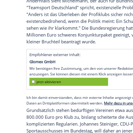
finanzielle Hilfen für Proficlubs ins Spiel
Berlin
(SID) - Präsident
Andreas Michelm
weitere finanzielle Hilfen ins Spiel gebrac
gering bleiben sollten. "Für den Fall, das
Zuschauerzahlen
oder zu einem gänzlichen
ernsthaft darüber nachzudenken, das finan
Podiumsdiskussion der Bundesarbeitsgem
Grünen
am Mittwoch.
Andernfalls sieht
Michelmann
, der auch
"Teamsport
Deutschland
" spricht, exist
"Anders ist das Überleben der Profiklubs 
existenzbedrohend, wenn die Politik mein
sehen wie ihr klarkommt." Die
Bundesre
Millionen Euro schweres Konjunkturpaket
kleiner Bruchteil beantragt wurde.