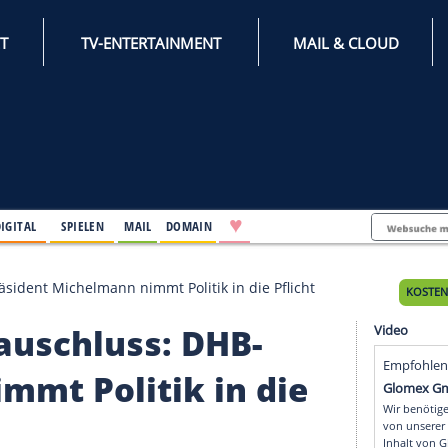
INTERNET
TV-ENTERTAINMENT
♥
IFESTYLE
DIGITAL
SPIELEN
MAIL
DOMAIN
s: DHB-Präsident Michelmann nimmt Politik in die Pfli
auerauschluss: DHB-