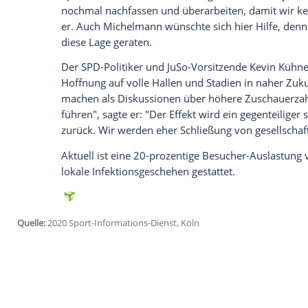
Empfohlener externer Inhalt:
Glomex GmbH
Wir benötigen Ihre Zustimmung, um den von un
anzuzeigen. Sie können diesen mit einem Klick a
jetzt aktivieren
Ich bin damit einverstanden, dass mir externe In
Daten an Drittplattformen übermittelt werden.
Meh
Grundsätzlich stehen bedürftigen Verein
800.000 Euro pro Klub zu, bislang schei
komplizierten Regularien. Johannes Stein
Sportausschusses im
Bundestag
, will d
nochmal nachfassen und überarbeiten, da
er. Auch
Michelmann
wünschte sich hier 
diese Lage geraten.