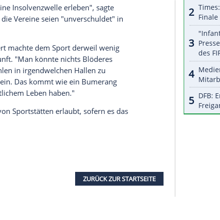
serer Redaktion eingebundenen Inhalt von Glomex GmbH
nzeigen lassen und auch wieder deaktivieren.
halte angezeigt werden. Damit können personenbezogene
r dazu in unseren Datenschutzhinweisen.
en etwa aus Handball, Basketball oder Eishockey
terte die Auszahlung häufig unter anderem an den
iger, CDU-Politiker und Mitglied des
aher an jener Stelle nachbessern. "Da müssen wir
mit wir keine Insolvenzwelle erleben", sagte
Hilfe, denn die Vereine seien "unverschuldet" in