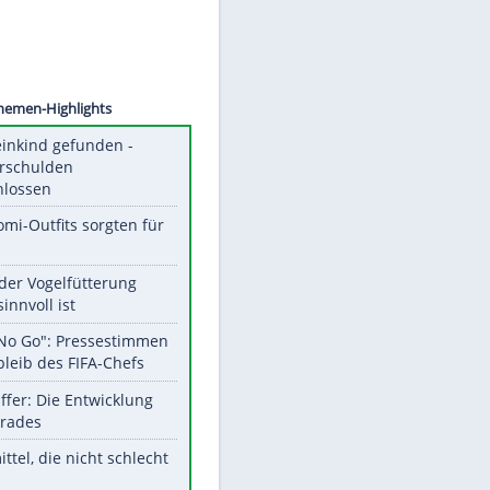
©
SID
Unsere Themen-Highlights
Totes Kleinkind gefunden -
Fremdverschulden
ausgeschlossen
Diese Promi-Outfits sorgten für