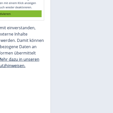
e
Glomex GmbH
Wir benötigen Ihre Zustimmung, um den
von unserer Redaktion eingebundenen
Inhalt von Glomex GmbH anzuzeigen. Sie
können diesen mit einem Klick anzeigen
lassen und auch wieder deaktivieren.
jetzt aktivieren
Ich bin damit einverstanden,
dass mir externe Inhalte
angezeigt werden. Damit können
personenbezogene Daten an
Drittplattformen übermittelt
werden.
Mehr dazu in unseren
Datenschutzhinweisen.