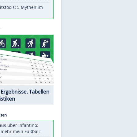
Aufruhr!
Was bei der Vogelfütterung
wirklich sinnvoll ist
"Infanti-No Go": Pressestimmen
zum Verbleib des FIFA-Chefs
Im Zeitraffer: Die Entwicklung
des Lenkrades
Lebensmittel, die nicht schlecht
werden
Sicherheitstools: 5 Mythen im
Check
Datencenter