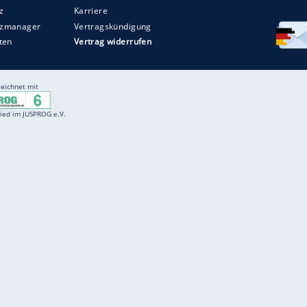
Entertainment
F
Cartoons
Spiele
D
Einbürgerungstest
Videos
f
Führerscheintest
Wissens-Quiz
f
Promi-Quiz
Witze
f
K
freenet