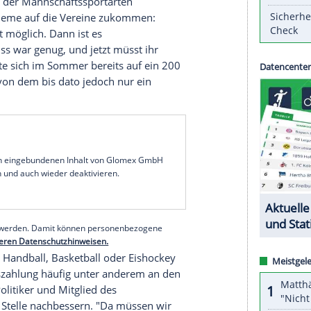
 gebracht.
ann
vom Deutschen
Handballbund
(
DHB
) hat
ht, falls die
Zuschauerzahlen
im Sport langfristig
s es tatsächlich zur Stagnation der
 Ausschluss kommt, ist die Politik in der Pflicht,
ziell auszugleichen", sagte er bei einer virtuellen
einschaft Sportpolitik und Bündnis 90/
Die
 für Bündnis der Mannschaftssportarten
enzielle Probleme auf die Vereine zukommen:
sicher nicht möglich. Dann ist es
t: Ein Schuss war genug, und jetzt müsst ihr
gierung
hatte sich im Sommer bereits auf ein 200
 geeinigt, von dem bis dato jedoch nur ein