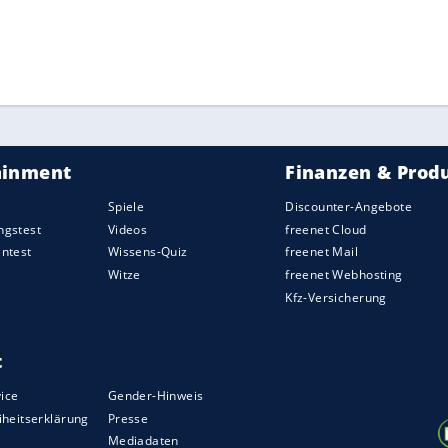
 Kevin Kühnert machte dem Sport derweil wenig
n naher Zukunft. "Man könnte nichts Blöderes
uschauerzahlen
in irgendwelchen Hallen zu
gegenteiliger sein. Das kommt wie ein Bumerang
 gesellschaftlichem Leben haben."
uslastung von Sportstätten erlaubt, sofern es das
ZURÜCK ZUR STARTS