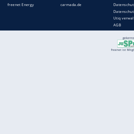
Services
Börse
Jobbörse
Spritpreis aktuell
Wetter
Ferientermine
Partnersuche
Online Angebote