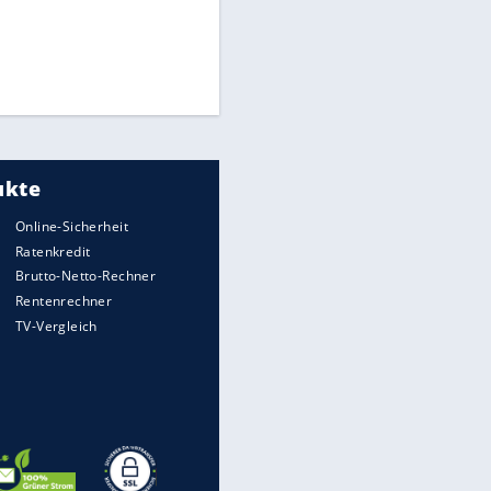
"Infanti-No Go":
Pressestimmen zum Verbleib
des FIFA-Chefs
Medien: Infantino ruft FIFA-
Mitarbeiter zu Krisentreffen
DFB: Ermittlungen im "Fall
Freigang" dauern noch an
EITE