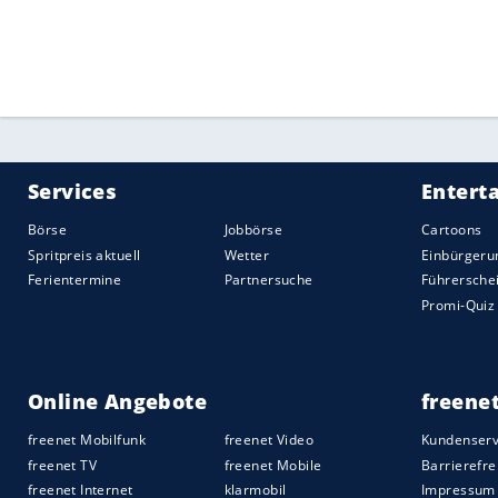
Der SPD-Politiker und JuSo-Vorsitzende
Hoffnung auf volle Hallen und Stadien i
machen als Diskussionen über höhere
Z
führen", sagte er: "Der Effekt wird ein 
zurück. Wir werden eher Schließung von
Aktuell ist eine 20-prozentige Besucher-A
lokale Infektionsgeschehen gestattet.
Quelle:
2020 Sport-Informations-Dienst, Köln