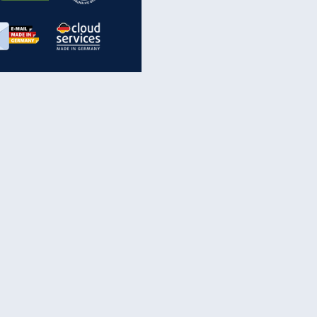
inanzen & Produkte
iscounter-Angebote
Online-Sicherheit
reenet Cloud
Ratenkredit
reenet Mail
Brutto-Netto-Rechner
reenet Webhosting
Rentenrechner
fz-Versicherung
TV-Vergleich