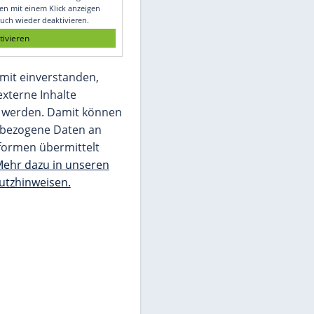
Glomex GmbH
Wir benötigen Ihre Zustimmung, um den
von unserer Redaktion eingebundenen
Inhalt von Glomex GmbH anzuzeigen. Sie
können diesen mit einem Klick anzeigen
lassen und auch wieder deaktivieren.
jetzt aktivieren
Ich bin damit einverstanden,
dass mir externe Inhalte
angezeigt werden. Damit können
personenbezogene Daten an
Drittplattformen übermittelt
werden.
Mehr dazu in unseren
Datenschutzhinweisen.