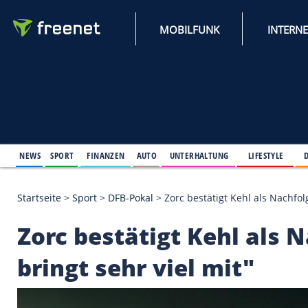
MOBILFUNK
NEWS
SPORT
FINANZEN
AUTO
UNTERHALTUNG
L
Startseite
>
Sport
>
DFB-Pokal
>
Zorc bestätigt Kehl 
Zorc bestätigt Kehl 