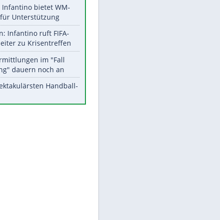
Aktuelle Ergebnisse, Tabellen
und Statistiken
Meistgelesen
Matthäus über Infantino:
"Nicht mehr mein Fußball"
Times: Infantino bietet WM-
Finale für Unterstützung