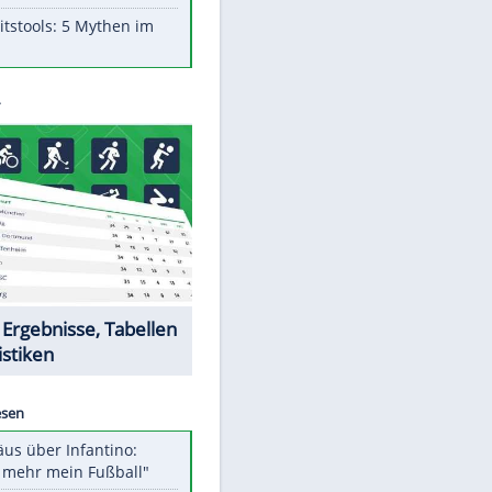
Aufruhr!
Was bei der Vogelfütterung
wirklich sinnvoll ist
"Infanti-No Go": Pressestimmen
zum Verbleib des FIFA-Chefs
Im Zeitraffer: Die Entwicklung
des Lenkrades
Lebensmittel, die nicht schlecht
werden
Sicherheitstools: 5 Mythen im
Check
EITE
Datencenter