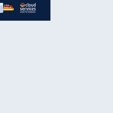
inanzen & Produkte
iscounter-Angebote
Online-Sicherheit
reenet Cloud
Ratenkredit
reenet Mail
Brutto-Netto-Rechner
reenet Webhosting
Rentenrechner
fz-Versicherung
TV-Vergleich