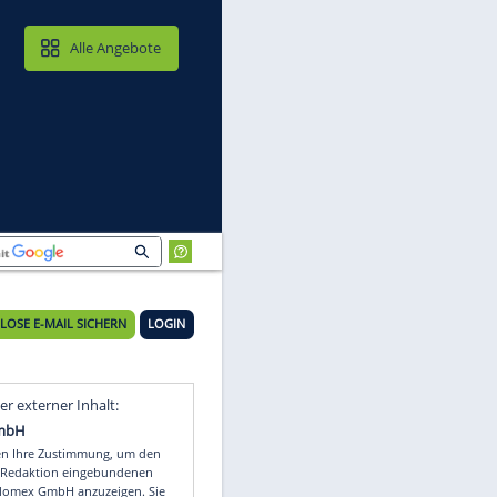
MAIL & CLOUD
Alle Angebote
KOSTENLOSE E-MAIL SICHERN
LOGIN
Video
Empfohlener externer Inhalt: