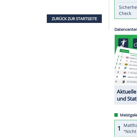
 natürlich eigene Ideen. Er bringt sehr viel mit,
rc
auf der Pressekonferenz vor dem Viertelfinale
bach
am Dienstag (20.45 Uhr/
ARD
und Sky).
edien berichtet, dass
Kehl
im Sommer 2022 die
ffizielle Mitteilung des Vereins gibt es bisher
r 41-jährige
Kehl
ist derzeit Leiter der
ZURÜCK ZUR STARTS