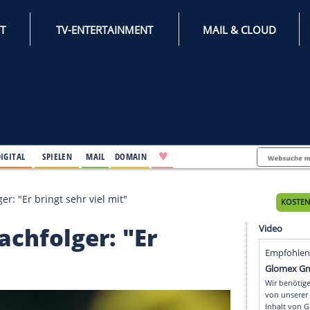
INTERNET
TV-ENTERTAINMENT
♥
IFESTYLE
DIGITAL
SPIELEN
MAIL
DOMAIN
als Nachfolger: "Er bringt sehr viel mit"
als Nachfolger: "Er