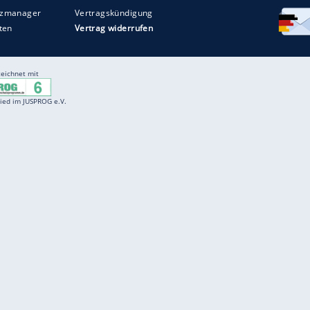
Entertainment
F
Cartoons
Spiele
D
Einbürgerungstest
Videos
f
Führerscheintest
Wissens-Quiz
f
Promi-Quiz
Witze
f
K
freenet