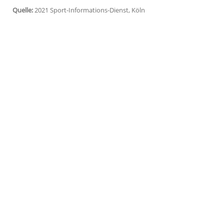
Er sammelt gerade Erfahrungswerte und hat
um diese Position auszufüllen", sagte
Zo
im
DFB-Pokal
bei
Borussia Mönchenglad
Am Sonntagabend hatten verschiedene M
Nachfolge von
Zorc
antreten werde. Eine o
nicht, unterschrieben ist noch nichts. De
Lizenzspielerabteilung beim BVB.
Quelle:
2021 Sport-Informations-Dienst, Köln