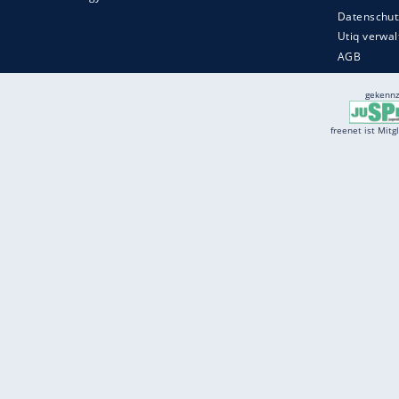
Services
Börse
Jobbörse
Spritpreis aktuell
Wetter
Ferientermine
Partnersuche
Online Angebote