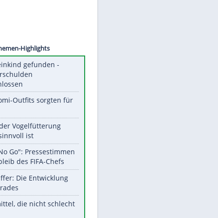
©
SID
Unsere Themen-Highlights
Totes Kleinkind gefunden -
Fremdverschulden
ausgeschlossen
Diese Promi-Outfits sorgten für