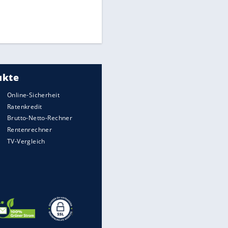
Medien: Infantino ruft FIFA-
Mitarbeiter zu Krisentreffen
DFB: Ermittlungen im "Fall
Freigang" dauern noch an
Die spektakulärsten Handball-
Bilder