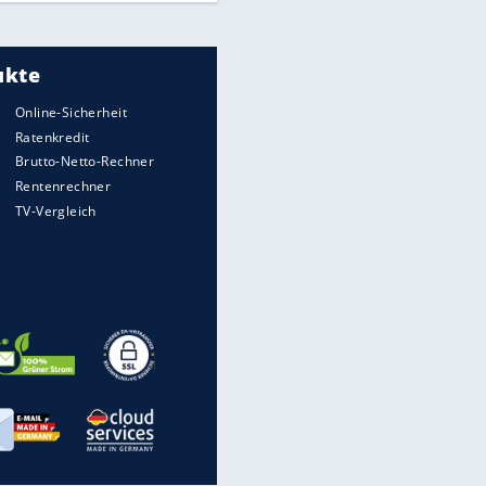
Meistgelesen
"Infanti-No Go":
Pressestimmen zum Verbleib
des FIFA-Chefs
UEFA hält an FIFA-Boykott fest -
CAF hält zu Infantino
Times: Infantino bietet WM-
Finale für Unterstützung
Millionendeal perfekt: