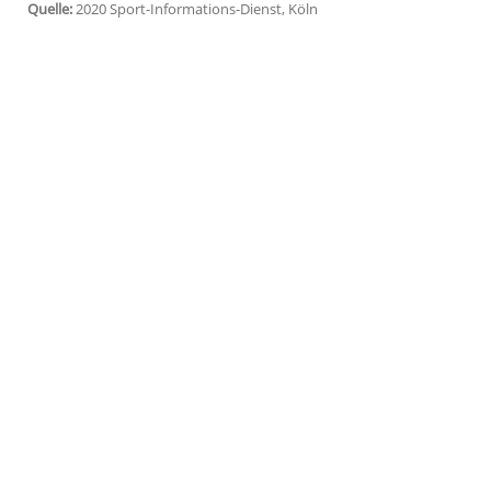
Köln
(SID) - Der Free-TV-Sender Sky Spor
Testspiele
der Fußball-Bundesligisten
Ein
Hessen
treffen am Freitag (ab 13.45 Uhr)
Samstag (ab 14.45 Uhr) stehen sich der
Anderlecht
gegenüber.
Neben der linearen Ausstrahlung im Free
empfangbaren Livestream auf skysport.de
Quelle:
2020 Sport-Informations-Dienst, Köln