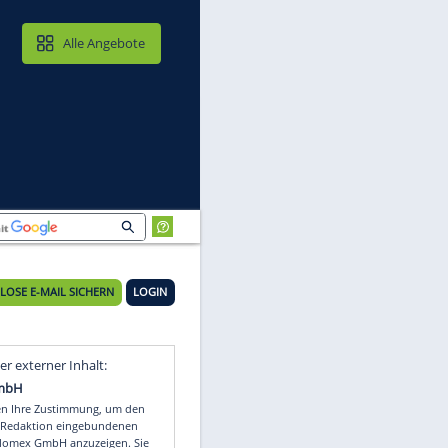
MAIL & CLOUD
Alle Angebote
KOSTENLOSE E-MAIL SICHERN
LOGIN
Video
Empfohlener externer Inhalt: