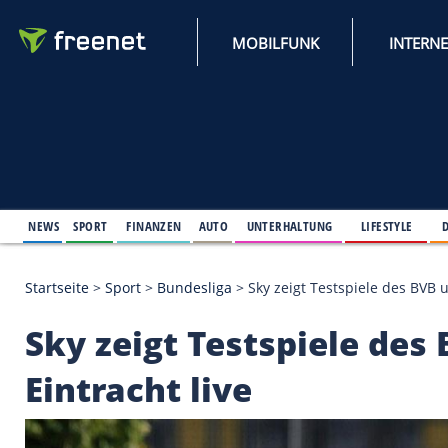
MOBILFUNK
NEWS
SPORT
FINANZEN
AUTO
UNTERHALTUNG
L
Startseite
>
Sport
>
Bundesliga
>
Sky zeigt Testspie
Sky zeigt Testspiele