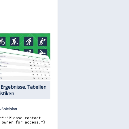
©
SID
Datencenter