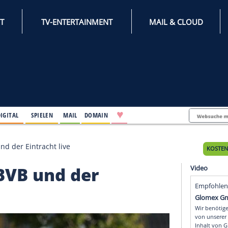
INTERNET
TV-ENTERTAINMENT
♥
IFESTYLE
DIGITAL
SPIELEN
MAIL
DOMAIN
le des BVB und der Eintracht live
 des BVB und der