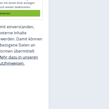
Glomex GmbH
Wir benötigen Ihre Zustimmung, um den
von unserer Redaktion eingebundenen
Inhalt von Glomex GmbH anzuzeigen. Sie
können diesen mit einem Klick anzeigen
lassen und auch wieder deaktivieren.
jetzt aktivieren
Ich bin damit einverstanden,
dass mir externe Inhalte
angezeigt werden. Damit können
personenbezogene Daten an
Drittplattformen übermittelt
werden.
Mehr dazu in unseren
Datenschutzhinweisen.