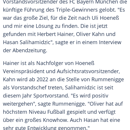
Vorstandsvorsitzender des
FC Bayern München
die
künftige Führung des Triple-Gewinners gelobt. "Es
war das große Ziel, für die Zeit nach
Uli Hoeneß
und mir eine Lösung zu finden. Die ist jetzt
gefunden mit
Herbert Hainer
,
Oliver Kahn
und
Hasan Salihamidzic
", sagte er in einem Interview
der Abendzeitung.
Hainer
ist als Nachfolger von
Hoeneß
Vereinspräsident und Aufsichtsratsvorsitzender,
Kahn
wird ab 2022 an die Stelle von
Rummenigge
als Vorstandschef treten,
Salihamidzic
ist seit
diesem Jahr Sportvorstand. "Es wird positiv
weitergehen", sagte
Rummenigge
. "
Oliver
hat auf
höchstem Niveau Fußball gespielt und verfügt
über ein großes Knowhow. Auch
Hasan
hat eine
sehr gute Entwicklung genommen."