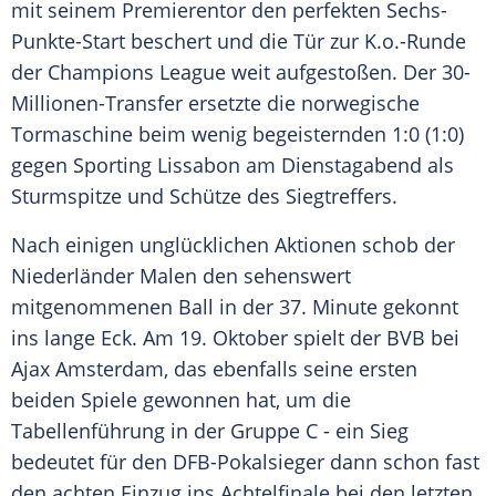
mit seinem
Premierentor
den perfekten Sechs-
Punkte-Start beschert und die Tür zur K.o.-Runde
der
Champions League
weit aufgestoßen. Der 30-
Millionen-Transfer ersetzte die norwegische
Tormaschine beim wenig begeisternden 1:0 (1:0)
gegen
Sporting Lissabon
am Dienstagabend als
Sturmspitze und Schütze des Siegtreffers.
Nach einigen unglücklichen Aktionen schob der
Niederländer
Malen
den sehenswert
mitgenommenen Ball in der 37. Minute gekonnt
ins lange Eck. Am 19. Oktober spielt der
BVB
bei
Ajax Amsterdam
, das ebenfalls seine ersten
beiden Spiele gewonnen hat, um die
Tabellenführung in der Gruppe C - ein Sieg
bedeutet für den DFB-Pokalsieger dann schon fast
den achten Einzug ins Achtelfinale bei den letzten