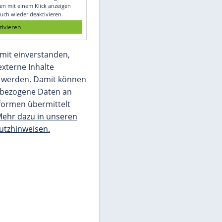
Glomex GmbH
Wir benötigen Ihre Zustimmung, um den
von unserer Redaktion eingebundenen
Inhalt von Glomex GmbH anzuzeigen. Sie
können diesen mit einem Klick anzeigen
lassen und auch wieder deaktivieren.
jetzt aktivieren
Ich bin damit einverstanden,
dass mir externe Inhalte
angezeigt werden. Damit können
personenbezogene Daten an
Drittplattformen übermittelt
werden.
Mehr dazu in unseren
Datenschutzhinweisen.