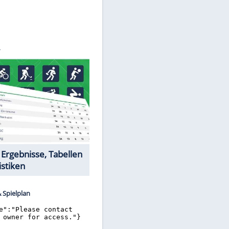
©
SID
Datencenter