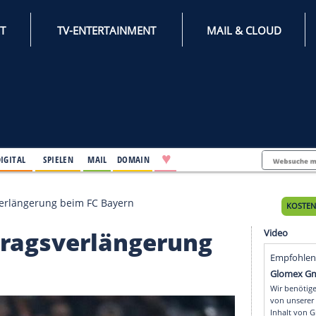
INTERNET
TV-ENTERTAINMENT
♥
IFESTYLE
DIGITAL
SPIELEN
MAIL
DOMAIN
or Vertragsverlängerung beim FC Bayern
 Vertragsverlängerun