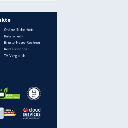
Meistgelesen
"Infanti-No Go":
Pressestimmen zum Verbleib
des FIFA-Chefs
UEFA hält an FIFA-Boykott fest -
CAF hält zu Infantino
Times: Infantino bietet WM-
Finale für Unterstützung
Millionendeal perfekt: