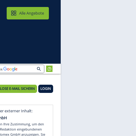
MAIL & CLOUD
Alle Angebote
KOSTENLOSE E-MAIL SICHERN
LOGIN
g
Video
Empfohlener externer Inhalt: